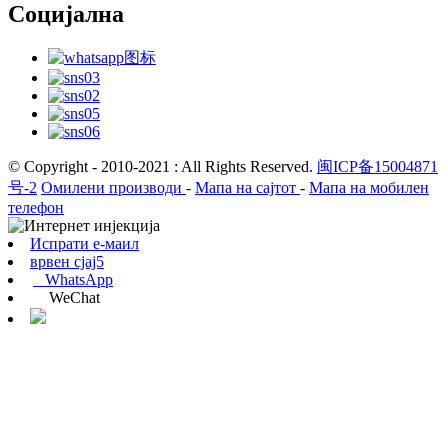
Социјална
© Copyright - 2010-2021 : All Rights Reserved.
闽ICP备15004871
号-2
Омилени производи
-
Мапа на сајтот
-
Мапа на мобилен
телефон
Испрати е-маил
врвен сјај5
WhatsApp
WeChat