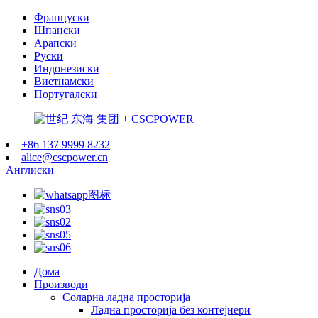
Француски
Шпански
Арапски
Руски
Индонезиски
Виетнамски
Португалски
+86 137 9999 8232
alice@cscpower.cn
Англиски
Дома
Производи
Соларна ладна просторија
Ладна просторија без контејнери