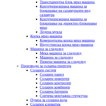
Транспарентна блок мраз машина
Контејнеризирана машина за
блокирање на саламурален вид
саламура
Контејнеризирана машина за
блокирање на директно блокирање
мраз
Ледена мувла
Коцка мраз машина
Комерцијална коцка мраз машина
Индустриска коцка мраз машина
Машина за сладолед
Мека машина за сладолед
Машина за сладолед
Пржена машина за сладолед
Производи за соларна енергија
Соларен систем
Соларен панел
Соларен инвертер
Соларен контролер
Соларен комбинер
Соларна батерија
Сончева монтажна структура
Пумпа за соларна вода
Соларен климатик