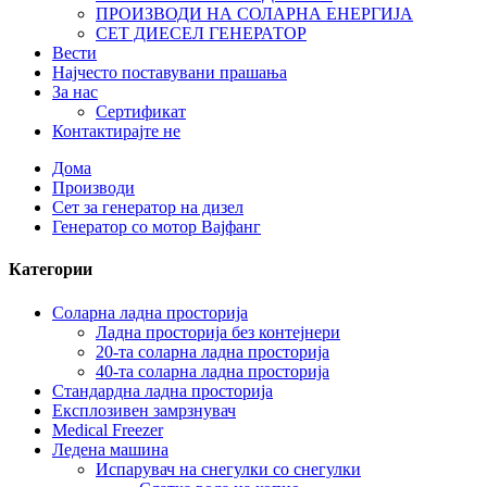
ПРОИЗВОДИ НА СОЛАРНА ЕНЕРГИЈА
СЕТ ДИЕСЕЛ ГЕНЕРАТОР
Вести
Најчесто поставувани прашања
За нас
Сертификат
Контактирајте не
Дома
Производи
Сет за генератор на дизел
Генератор со мотор Вајфанг
Категории
Соларна ладна просторија
Ладна просторија без контејнери
20-та соларна ладна просторија
40-та соларна ладна просторија
Стандардна ладна просторија
Експлозивен замрзнувач
Medical Freezer
Ледена машина
Испарувач на снегулки со снегулки