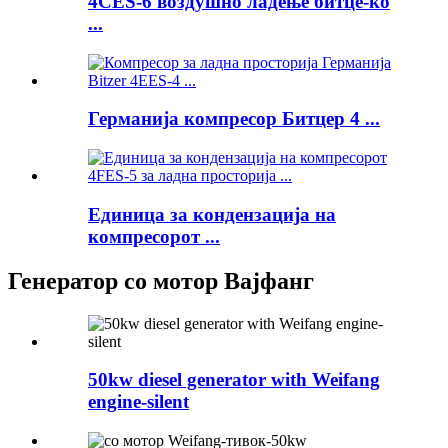
4CES-6 воздушно ладење битце-ко
...
Германија компресор Битцер 4 ...
Единица за кондензација на
компресорот ...
Генератор со мотор Вајфанг
50kw diesel generator with Weifang
engine-silent