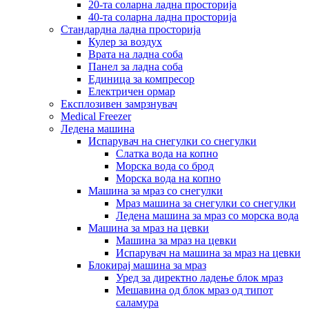
20-та соларна ладна просторија
40-та соларна ладна просторија
Стандардна ладна просторија
Кулер за воздух
Врата на ладна соба
Панел за ладна соба
Единица за компресор
Електричен ормар
Експлозивен замрзнувач
Medical Freezer
Ледена машина
Испарувач на снегулки со снегулки
Слатка вода на копно
Морска вода со брод
Морска вода на копно
Машина за мраз со снегулки
Мраз машина за снегулки со снегулки
Ледена машина за мраз со морска вода
Машина за мраз на цевки
Машина за мраз на цевки
Испарувач на машина за мраз на цевки
Блокирај машина за мраз
Уред за директно ладење блок мраз
Мешавина од блок мраз од типот
саламура