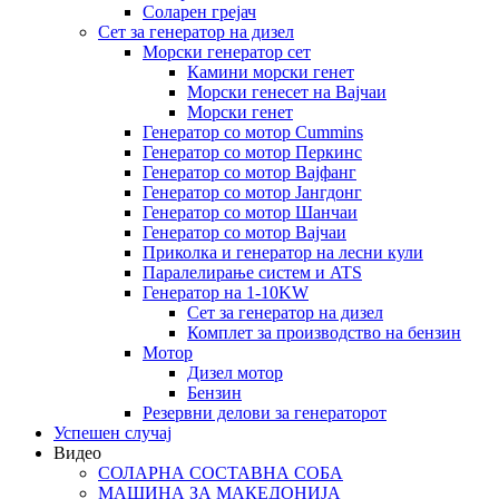
Соларен грејач
Сет за генератор на дизел
Морски генератор сет
Камини морски генет
Морски генесет на Вајчаи
Морски генет
Генератор со мотор Cummins
Генератор со мотор Перкинс
Генератор со мотор Вајфанг
Генератор со мотор Јангдонг
Генератор со мотор Шанчаи
Генератор со мотор Вајчаи
Приколка и генератор на лесни кули
Паралелирање систем и ATS
Генератор на 1-10KW
Сет за генератор на дизел
Комплет за производство на бензин
Мотор
Дизел мотор
Бензин
Резервни делови за генераторот
Успешен случај
Видео
СОЛАРНА СОСТАВНА СОБА
МАШИНА ЗА МАКЕДОНИЈА