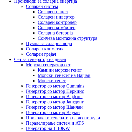
Производи за соларна енергија
Соларен систем
Соларен панел
Соларен инвертер
Соларен контролер
Соларен комбинер
Соларна батерија
Сончева монтажна структура
Пумпа за соларна вода
Соларен климатик
Соларен грејач
Сет за генератор на дизел
Морски генератор сет
Камини морски генет
Морски генесет на Вајчаи
Морски генет
Генератор со мотор Cummins
Генератор со мотор Перкинс
Генератор со мотор Вајфанг
Генератор со мотор Јангдонг
Генератор со мотор Шанчаи
Генератор со мотор Вајчаи
Приколка и генератор на лесни кули
Паралелирање систем и ATS
Генератор на 1-10KW