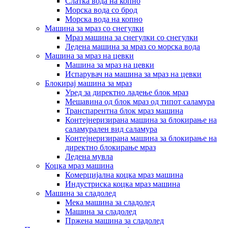
Слатка вода на копно
Морска вода со брод
Морска вода на копно
Машина за мраз со снегулки
Мраз машина за снегулки со снегулки
Ледена машина за мраз со морска вода
Машина за мраз на цевки
Машина за мраз на цевки
Испарувач на машина за мраз на цевки
Блокирај машина за мраз
Уред за директно ладење блок мраз
Мешавина од блок мраз од типот саламура
Транспарентна блок мраз машина
Контејнеризирана машина за блокирање на
саламурален вид саламура
Контејнеризирана машина за блокирање на
директно блокирање мраз
Ледена мувла
Коцка мраз машина
Комерцијална коцка мраз машина
Индустриска коцка мраз машина
Машина за сладолед
Мека машина за сладолед
Машина за сладолед
Пржена машина за сладолед