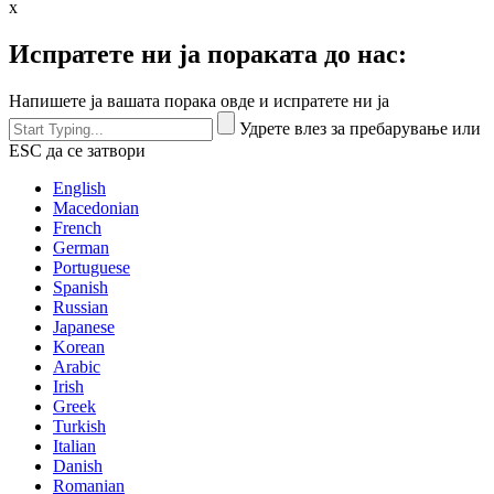
x
Испратете ни ја пораката до нас:
Напишете ја вашата порака овде и испратете ни ја
Удрете влез за пребарување или
ESC да се затвори
English
Macedonian
French
German
Portuguese
Spanish
Russian
Japanese
Korean
Arabic
Irish
Greek
Turkish
Italian
Danish
Romanian