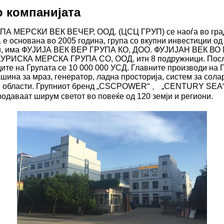
о компанијата
А МЕРСКИ ВЕК ВЕЧЕР, ООД. (ЦСЦ ГРУП) се наоѓа во гра
. е основана во 2005 година, група со вкупни инвестиции од
ни, има ФУJИЈА ВЕК ВЕР ГРУПА КО, ДОО. ФУJИЈАН ВЕК 
КУРИСКА МЕРСКА ГРУПА СО, ООД. итн 8 подружници. Пос
ите на Групата се 10 000 000 УСД. Главните производи на
шина за мраз, генератор, ладна просторија, систем за сола
и области. Групниот бренд „CSCPOWER“ 、 „CENTURY SEA
даваат ширум светот во повеќе од 120 земји и региони.