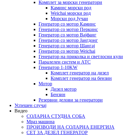
Комплет за морски генератори
Каминс морски род
Weichai морски род
Морски род Јучаи
Генератор со мотор Каминс
Генератор со мотор Перкинс
Генератор со мотор Вајфанг
Генератор со мотор Јангдонг
Генератор со мотор Шангај
Генератор со мотор Weichai
Генератор на приколка и светлосни кули
Паралелен систем и АТС
Генератор 1-10KW
Комплет генератор на дизел
Комплет генератор на бензин
Мотор
Дизел мотор
Бензин
Резервни делови за генератори
Успешен случај
Видео
СОЛАРНА СТУДНА СОБА
Мраз машина
ПРОИЗВОДИ НА СОЛАРНА ЕНЕРГИЈА
СЕТ ЗА ДЕЗЕЛ ГЕНЕРАТОР