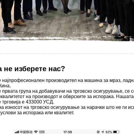
 не изберете нас?
ајпрофесионален производител на машина за мраз, ладна
Кина.
рвата група на добавувачи на трговско осигурување, се с
 квалитетот на производот и обврските за испорака. Нашата
 трговија е 433000 УСД.
а износот на трговско осигурување за нарачки што не ги и
услови за испорака или квалитет.