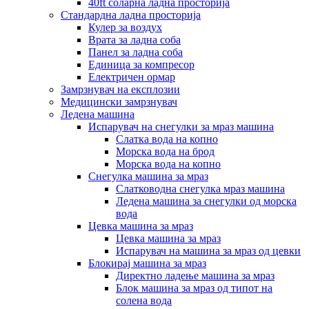
40ft соларна ладна просторија
Стандардна ладна просторија
Кулер за воздух
Врата за ладна соба
Панел за ладна соба
Единица за компресор
Електричен ормар
Замрзнувач на експлозии
Медицински замрзнувач
Ледена машина
Испарувач на снегулки за мраз машина
Слатка вода на копно
Морска вода на брод
Морска вода на копно
Снегулка машина за мраз
Слатководна снегулка мраз машина
Ледена машина за снегулки од морска
вода
Цевка машина за мраз
Цевка машина за мраз
Испарувач на машина за мраз од цевки
Блокирај машина за мраз
Директно ладење машина за мраз
Блок машина за мраз од типот на
солена вода