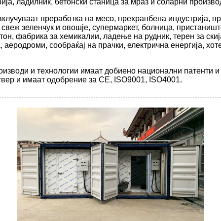
ија, ладилник, бетонски станица за мраз и соларни произво
клучуваат преработка на месо, прехранбена индустрија, п
 свеж зеленчук и овошје, супермаркет, болница, пристаништ
он, фабрика за хемикалии, ладење на рудник, терен за скиј
 аеродроми, сообраќај на прачки, електрична енергија, хот
оизводи и технологии имаат добиено национални патенти и
вер и имаат одобрение за CE, ISO9001, ISO4001.