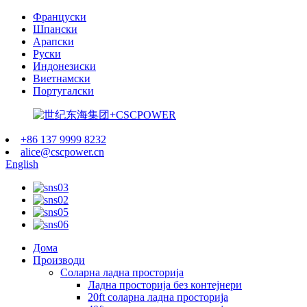
Француски
Шпански
Арапски
Руски
Индонезиски
Виетнамски
Португалски
+86 137 9999 8232
alice@cscpower.cn
English
Дома
Производи
Соларна ладна просторија
Ладна просторија без контејнери
20ft соларна ладна просторија