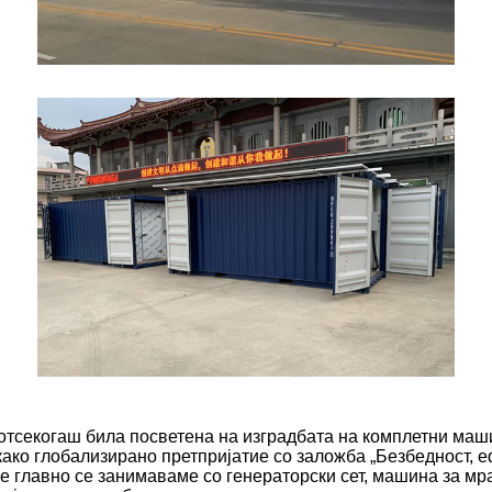
отсекогаш била посветена на изградбата на комплетни маш
како глобализирано претпријатие со заложба „Безбедност, е
е главно се занимаваме со генераторски сет, машина за мр