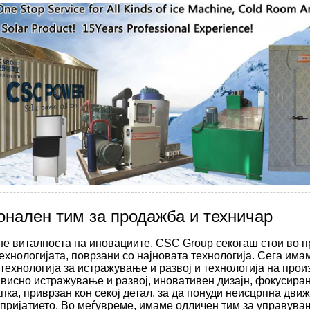
нален тим за продажба и техничар
кне виталноста на иновациите, CSC Group секогаш стои во 
технологијата, поврзани со најновата технологија. Сега има
 технологија за истражување и развој и технологија на произ
исно истражување и развој, иновативен дизајн, фокусиран
пка, приврзан кон секој детал, за да понуди неисцрпна движ
тпријатието. Во меѓувреме, имаме одличен тим за управува