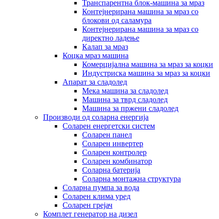
Транспарентна блок-машина за мраз
Контејнерирана машина за мраз со
блокови од саламура
Контејнерирана машина за мраз со
директно ладење
Калап за мраз
Коцка мраз машина
Комерцијална машина за мраз за коцки
Индустриска машина за мраз за коцки
Апарат за сладолед
Мека машина за сладолед
Машина за тврд сладолед
Машина за пржени сладолед
Производи од соларна енергија
Соларен енергетски систем
Соларен панел
Соларен инвертер
Соларен контролер
Соларен комбинатор
Соларна батерија
Соларна монтажна структура
Соларна пумпа за вода
Соларен клима уред
Соларен грејач
Комплет генератор на дизел