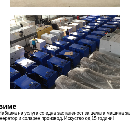
виме
авка на услуга со една застапеност за целата машина за
енератор и соларен производ. Искуство од 15 години!