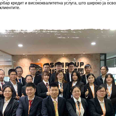
обар кредит и висококвалитетна услуга, што широко ја осво
клиентите.