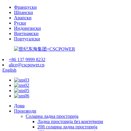
Француски
Шпански
Арапски
Руски
Индонезиски
Виетнамски
Португалски
+86 137 9999 8232
alice@cscpower.cn
English
Дома
Производи
Соларна ладна просторија
Ладна просторија без контејнери
20ft соларна ладна просторија