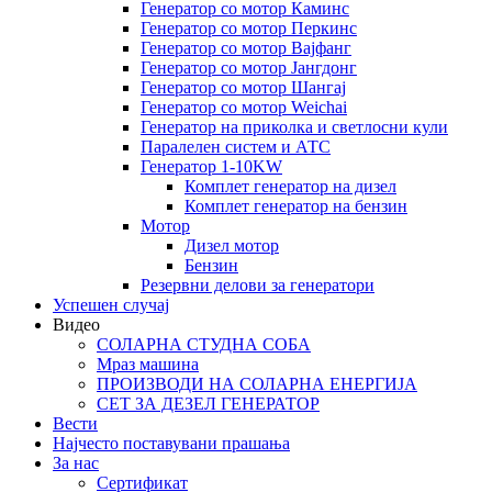
Генератор со мотор Каминс
Генератор со мотор Перкинс
Генератор со мотор Вајфанг
Генератор со мотор Јангдонг
Генератор со мотор Шангај
Генератор со мотор Weichai
Генератор на приколка и светлосни кули
Паралелен систем и АТС
Генератор 1-10KW
Комплет генератор на дизел
Комплет генератор на бензин
Мотор
Дизел мотор
Бензин
Резервни делови за генератори
Успешен случај
Видео
СОЛАРНА СТУДНА СОБА
Мраз машина
ПРОИЗВОДИ НА СОЛАРНА ЕНЕРГИЈА
СЕТ ЗА ДЕЗЕЛ ГЕНЕРАТОР
Вести
Најчесто поставувани прашања
За нас
Сертификат