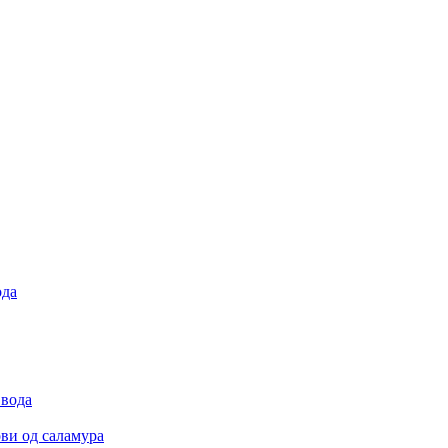
ода
 вода
ови од саламура