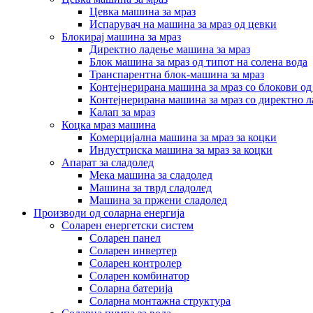
Цевка машина за мраз
Испарувач на машина за мраз од цевки
Блокирај машина за мраз
Директно ладење машина за мраз
Блок машина за мраз од типот на солена вода
Транспарентна блок-машина за мраз
Контејнерирана машина за мраз со блокови од
Контејнерирана машина за мраз со директно 
Калап за мраз
Коцка мраз машина
Комерцијална машина за мраз за коцки
Индустриска машина за мраз за коцки
Апарат за сладолед
Мека машина за сладолед
Машина за тврд сладолед
Машина за пржени сладолед
Производи од соларна енергија
Соларен енергетски систем
Соларен панел
Соларен инвертер
Соларен контролер
Соларен комбинатор
Соларна батерија
Соларна монтажна структура