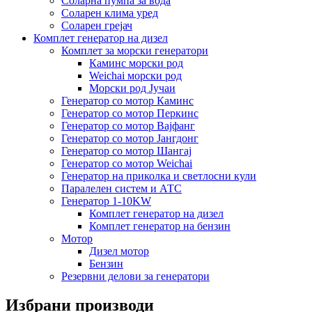
Соларна пумпа за вода
Соларен клима уред
Соларен грејач
Комплет генератор на дизел
Комплет за морски генератори
Каминс морски род
Weichai морски род
Морски род Јучаи
Генератор со мотор Каминс
Генератор со мотор Перкинс
Генератор со мотор Вајфанг
Генератор со мотор Јангдонг
Генератор со мотор Шангај
Генератор со мотор Weichai
Генератор на приколка и светлосни кули
Паралелен систем и АТС
Генератор 1-10KW
Комплет генератор на дизел
Комплет генератор на бензин
Мотор
Дизел мотор
Бензин
Резервни делови за генератори
Избрани производи