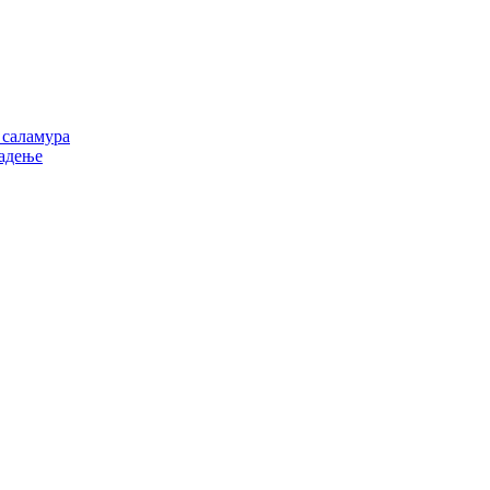
 саламура
ладење