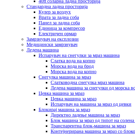
40ft соларна ладна просторија
Стандардна ладна просторија
Кулер за воздух
Врата за ладна соба
Панел за ладна соба
Единица за компресор
Електричен ормар
Замрзнувач на експлозии
Медицински замрзнувач
Ледена машина
Испарувач на снегулки за мраз машина
Слатка вода на копно
Морска вода на брод
Морска вода на копно
Снегулка машина за мраз
Слатководна снегулка мраз машина
Ледена машина за снегулки од морска в
Цевка машина за мраз
Цевка машина за мраз
Испарувач на машина за мраз од цевки
Блокирај машина за мраз
Директно ладење машина за мраз
Блок машина за мраз од типот на солена
Транспарентна блок-машина за мраз
Контејнерирана машина за мраз со блок