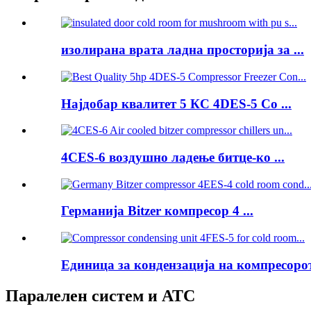
изолирана врата ладна просторија за ...
Најдобар квалитет 5 КС 4DES-5 Co ...
4CES-6 воздушно ладење битце-ко ...
Германија Bitzer компресор 4 ...
Единица за кондензација на компресорот 
Паралелен систем и АТС