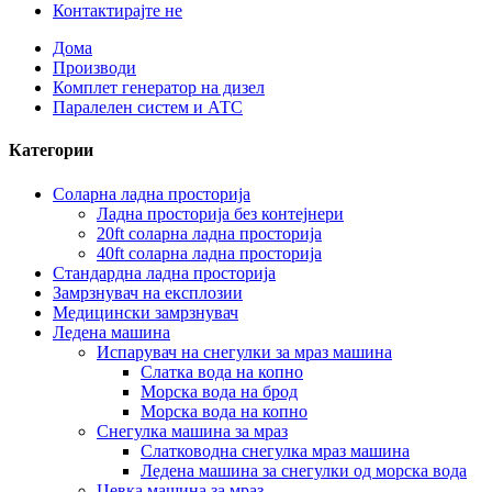
Контактирајте не
Дома
Производи
Комплет генератор на дизел
Паралелен систем и АТС
Категории
Соларна ладна просторија
Ладна просторија без контејнери
20ft соларна ладна просторија
40ft соларна ладна просторија
Стандардна ладна просторија
Замрзнувач на експлозии
Медицински замрзнувач
Ледена машина
Испарувач на снегулки за мраз машина
Слатка вода на копно
Морска вода на брод
Морска вода на копно
Снегулка машина за мраз
Слатководна снегулка мраз машина
Ледена машина за снегулки од морска вода
Цевка машина за мраз