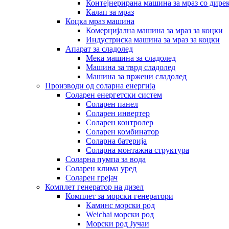
Контејнерирана машина за мраз со дире
Калап за мраз
Коцка мраз машина
Комерцијална машина за мраз за коцки
Индустриска машина за мраз за коцки
Апарат за сладолед
Мека машина за сладолед
Машина за тврд сладолед
Машина за пржени сладолед
Производи од соларна енергија
Соларен енергетски систем
Соларен панел
Соларен инвертер
Соларен контролер
Соларен комбинатор
Соларна батерија
Соларна монтажна структура
Соларна пумпа за вода
Соларен клима уред
Соларен грејач
Комплет генератор на дизел
Комплет за морски генератори
Каминс морски род
Weichai морски род
Морски род Јучаи