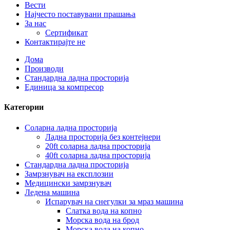
Вести
Најчесто поставувани прашања
За нас
Сертификат
Контактирајте не
Дома
Производи
Стандардна ладна просторија
Единица за компресор
Категории
Соларна ладна просторија
Ладна просторија без контејнери
20ft соларна ладна просторија
40ft соларна ладна просторија
Стандардна ладна просторија
Замрзнувач на експлозии
Медицински замрзнувач
Ледена машина
Испарувач на снегулки за мраз машина
Слатка вода на копно
Морска вода на брод
Морска вода на копно