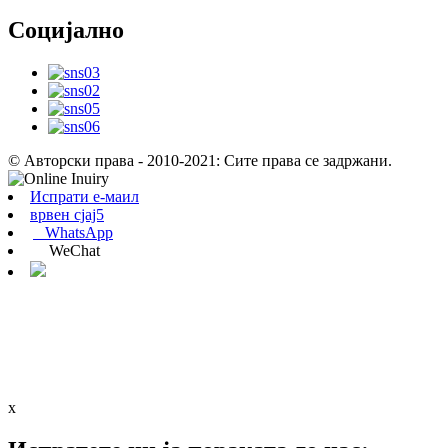
Социјално
© Авторски права - 2010-2021: Сите права се задржани.
Испрати е-маил
врвен сјај5
WhatsApp
WeChat
x