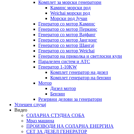
Комплет за морски генератори
Каминс морски род
Weichai морски род
Морски род Јучаи
Генератор со мотор Каминс
Генератор со мотор Перкинс
Генератор со мотор Вајфанг
Генератор со мотор Јангдонг
Генератор со мотор Шангај
Генератор со мотор Weichai
Генератор на приколка и светлосни кули
Паралелен систем и АТС
Генератор 1-10KW
Комплет генератор на дизел
Комплет генератор на бензин
Мотор
Дизел мотор
Бензин
Резервни делови за генератори
Успешен случај
Видео
СОЛАРНА СТУДНА СОБА
Мраз машина
ПРОИЗВОДИ НА СОЛАРНА ЕНЕРГИЈА
СЕТ ЗА ДЕЗЕЛ ГЕНЕРАТОР