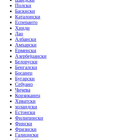
Полски
Баскиски
Каталонски
Есперанто
Хинди
Лао
Албански
Амхарски
Ерменски
Азербејџански
Белоруски
Бенгалски
Босанец
Бугарски
Себуано
Чичева
Корзиканец
Хрватски
холандски
Естонски
Филипински
Фински
Фризиски
Галициски