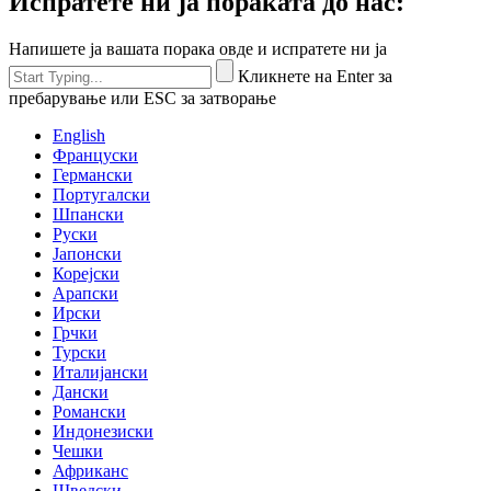
Испратете ни ја пораката до нас:
Напишете ја вашата порака овде и испратете ни ја
Кликнете на Enter за
пребарување или ESC за затворање
English
Француски
Германски
Португалски
Шпански
Руски
Јапонски
Корејски
Арапски
Ирски
Грчки
Турски
Италијански
Дански
Романски
Индонезиски
Чешки
Африканс
Шведски