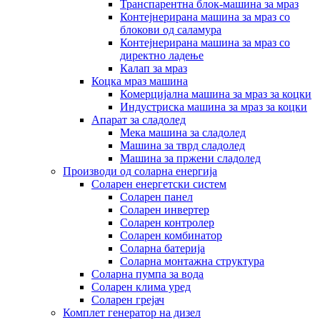
Транспарентна блок-машина за мраз
Контејнерирана машина за мраз со
блокови од саламура
Контејнерирана машина за мраз со
директно ладење
Калап за мраз
Коцка мраз машина
Комерцијална машина за мраз за коцки
Индустриска машина за мраз за коцки
Апарат за сладолед
Мека машина за сладолед
Машина за тврд сладолед
Машина за пржени сладолед
Производи од соларна енергија
Соларен енергетски систем
Соларен панел
Соларен инвертер
Соларен контролер
Соларен комбинатор
Соларна батерија
Соларна монтажна структура
Соларна пумпа за вода
Соларен клима уред
Соларен грејач
Комплет генератор на дизел