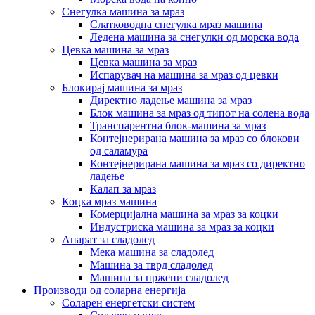
Снегулка машина за мраз
Слатководна снегулка мраз машина
Ледена машина за снегулки од морска вода
Цевка машина за мраз
Цевка машина за мраз
Испарувач на машина за мраз од цевки
Блокирај машина за мраз
Директно ладење машина за мраз
Блок машина за мраз од типот на солена вода
Транспарентна блок-машина за мраз
Контејнерирана машина за мраз со блокови
од саламура
Контејнерирана машина за мраз со директно
ладење
Калап за мраз
Коцка мраз машина
Комерцијална машина за мраз за коцки
Индустриска машина за мраз за коцки
Апарат за сладолед
Мека машина за сладолед
Машина за тврд сладолед
Машина за пржени сладолед
Производи од соларна енергија
Соларен енергетски систем