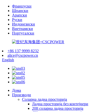
Француски
Шпански
Арапски
Руски
Индонезиски
Виетнамски
Португалски
+86 137 9999 8232
alice@cscpower.cn
English
Дома
Производи
Соларна ладна просторија
Ладна просторија без контејнери
20ft соларна ладна просторија