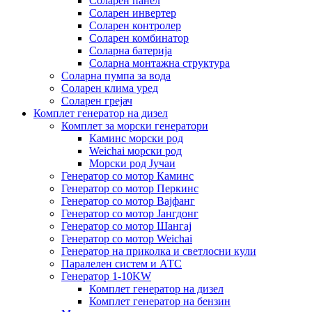
Соларен панел
Соларен инвертер
Соларен контролер
Соларен комбинатор
Соларна батерија
Соларна монтажна структура
Соларна пумпа за вода
Соларен клима уред
Соларен грејач
Комплет генератор на дизел
Комплет за морски генератори
Каминс морски род
Weichai морски род
Морски род Јучаи
Генератор со мотор Каминс
Генератор со мотор Перкинс
Генератор со мотор Вајфанг
Генератор со мотор Јангдонг
Генератор со мотор Шангај
Генератор со мотор Weichai
Генератор на приколка и светлосни кули
Паралелен систем и АТС
Генератор 1-10KW
Комплет генератор на дизел
Комплет генератор на бензин