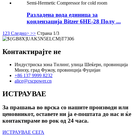
Разладена вода единица за
кондензација Bitzer 6HE-28 Полу ...
1
2
3
Следно>
>>
Страна 1/3
Контактирајте не
Индустриска зона Тилинг, улица Шеќерн, провинција
Минху, град Фужоу, провинција Фуџијан
+86 137 9999 8232
alice@cscpower.cn
ИСТРАУВАЕ
За прашања во врска со нашите производи или
ценовникот, оставете ни ја е-поштата до нас и ќе
контактираме во рок од 24 часа.
ИСТРАУВАЕ СЕГА