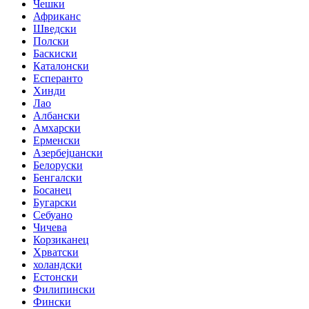
Чешки
Африканс
Шведски
Полски
Баскиски
Каталонски
Есперанто
Хинди
Лао
Албански
Амхарски
Ерменски
Азербејџански
Белоруски
Бенгалски
Босанец
Бугарски
Себуано
Чичева
Корзиканец
Хрватски
холандски
Естонски
Филипински
Фински