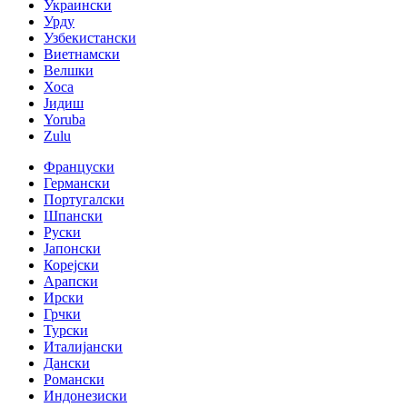
Украински
Урду
Узбекистански
Виетнамски
Велшки
Хоса
Јидиш
Yoruba
Zulu
Француски
Германски
Португалски
Шпански
Руски
Јапонски
Корејски
Арапски
Ирски
Грчки
Турски
Италијански
Дански
Романски
Индонезиски