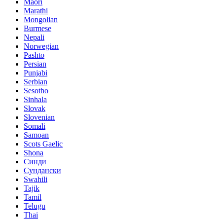
Maori
Marathi
Mongolian
Burmese
Nepali
Norwegian
Pashto
Persian
Punjabi
Serbian
Sesotho
Sinhala
Slovak
Slovenian
Somali
Samoan
Scots Gaelic
Shona
Синди
Сундански
Swahili
Tajik
Tamil
Telugu
Thai