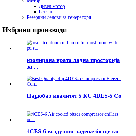
Мотор
Дизел мотор
Бензин
Резервни делови за генератори
Избрани производи
изолирана врата ладна просторија
за ...
Најдобар квалитет 5 КС 4DES-5 Co
...
4CES-6 воздушно ладење битце-ко