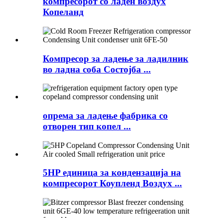
компресорот со ладен воздух
Копеланд
Компресор за ладење за ладилник
во ладна соба Состојба ...
опрема за ладење фабрика со
отворен тип копел ...
5HP единица за кондензација на
компресорот Коупленд Воздух ...