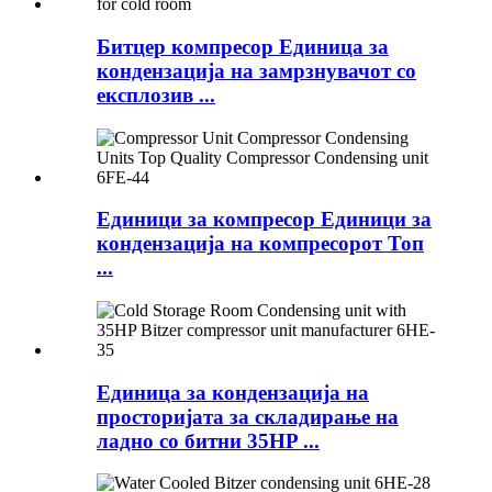
Битцер компресор Единица за
кондензација на замрзнувачот со
експлозив ...
Единици за компресор Единици за
кондензација на компресорот Топ
...
Единица за кондензација на
просторијата за складирање на
ладно со битни 35HP ...