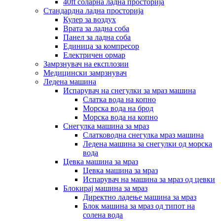
40ft соларна ладна просторија
Стандардна ладна просторија
Кулер за воздух
Врата за ладна соба
Панел за ладна соба
Единица за компресор
Електричен ормар
Замрзнувач на експлозии
Медицински замрзнувач
Ледена машина
Испарувач на снегулки за мраз машина
Слатка вода на копно
Морска вода на брод
Морска вода на копно
Снегулка машина за мраз
Слатководна снегулка мраз машина
Ледена машина за снегулки од морска
вода
Цевка машина за мраз
Цевка машина за мраз
Испарувач на машина за мраз од цевки
Блокирај машина за мраз
Директно ладење машина за мраз
Блок машина за мраз од типот на
солена вода