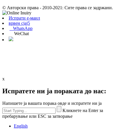
© Авторски права - 2010-2021: Сите права се задржани.
Испрати е-маил
врвен сјај5
WhatsApp
WeChat
x
Испратете ни ја пораката до нас:
Напишете ја вашата порака овде и испратете ни ја
Кликнете на Enter за
пребарување или ESC за затворање
English