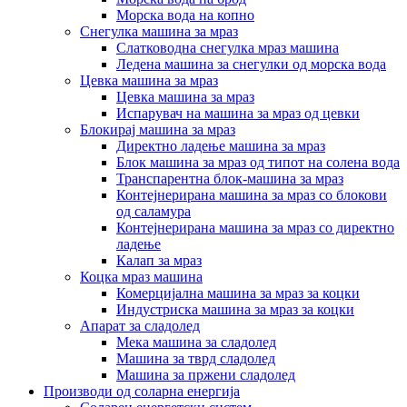
Морска вода на копно
Снегулка машина за мраз
Слатководна снегулка мраз машина
Ледена машина за снегулки од морска вода
Цевка машина за мраз
Цевка машина за мраз
Испарувач на машина за мраз од цевки
Блокирај машина за мраз
Директно ладење машина за мраз
Блок машина за мраз од типот на солена вода
Транспарентна блок-машина за мраз
Контејнерирана машина за мраз со блокови
од саламура
Контејнерирана машина за мраз со директно
ладење
Калап за мраз
Коцка мраз машина
Комерцијална машина за мраз за коцки
Индустриска машина за мраз за коцки
Апарат за сладолед
Мека машина за сладолед
Машина за тврд сладолед
Машина за пржени сладолед
Производи од соларна енергија