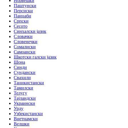
Норвешки
Паштунски
Персиски
Панџаби
Српски
Сесото
Синхалски јазик
Словачки
Словенечки
Сомалиски
Самоански
Шкотски галски јазик
Шона
Синди
Сундански
Свахили
Таџикистански
Тамилски
Телугу
Тајландски
Украински
Урду
Узбекистански
Виетнамски
Велшки