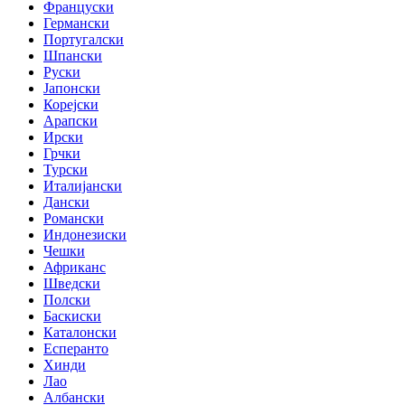
Француски
Германски
Португалски
Шпански
Руски
Јапонски
Корејски
Арапски
Ирски
Грчки
Турски
Италијански
Дански
Романски
Индонезиски
Чешки
Африканс
Шведски
Полски
Баскиски
Каталонски
Есперанто
Хинди
Лао
Албански