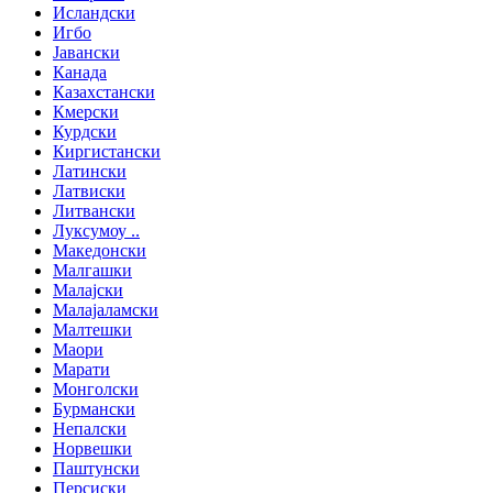
Исландски
Игбо
Јавански
Канада
Казахстански
Кмерски
Курдски
Киргистански
Латински
Латвиски
Литвански
Луксумоу ..
Македонски
Малгашки
Малајски
Малајаламски
Малтешки
Маори
Марати
Монголски
Бурмански
Непалски
Норвешки
Паштунски
Персиски