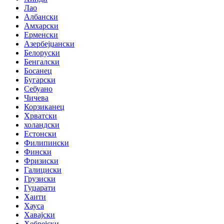
Лао
Албански
Амхарски
Ерменски
Азербејџански
Белоруски
Бенгалски
Босанец
Бугарски
Себуано
Чичева
Корзиканец
Хрватски
холандски
Естонски
Филипински
Фински
Фризиски
Галициски
Грузиски
Гуџарати
Хаити
Хауса
Хавајски
Хебрејски