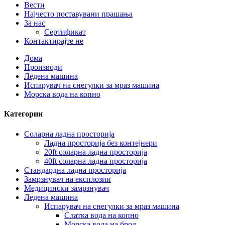
Вести
Најчесто поставувани прашања
За нас
Сертификат
Контактирајте не
Дома
Производи
Ледена машина
Испарувач на снегулки за мраз машина
Морска вода на копно
Категории
Соларна ладна просторија
Ладна просторија без контејнери
20ft соларна ладна просторија
40ft соларна ладна просторија
Стандардна ладна просторија
Замрзнувач на експлозии
Медицински замрзнувач
Ледена машина
Испарувач на снегулки за мраз машина
Слатка вода на копно
Морска вода на брод