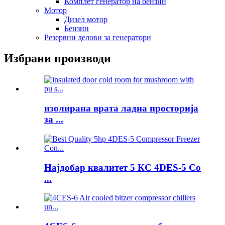
Комплет генератор на бензин
Мотор
Дизел мотор
Бензин
Резервни делови за генератори
Избрани производи
изолирана врата ладна просторија
за ...
Најдобар квалитет 5 КС 4DES-5 Co
...