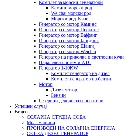
Комплет за морски генератори
Каминс морски род
Weichai морски род
Морски род Јучаи
Генератор со мотор Каминс
Генератор со мотор Перкинс
Генератор со мотор Вајфанг
Генератор со мотор Јангдонг
Генератор со мотор Шангај
Генератор со мотор Weichai
Генератор на приколка и светлосни кули
Паралелен систем и АТС
Генератор 1-10KW
Комплет генератор на дизел
Комплет генератор на бензин
Мотор
Дизел мотор
Бензин
Резервни делови за генератори
Успешен случај
Видео
СОЛАРНА СТУДНА СОБА
Мраз машина
ПРОИЗВОДИ НА СОЛАРНА ЕНЕРГИЈА
СЕТ ЗА ДЕЗЕЛ ГЕНЕРАТОР