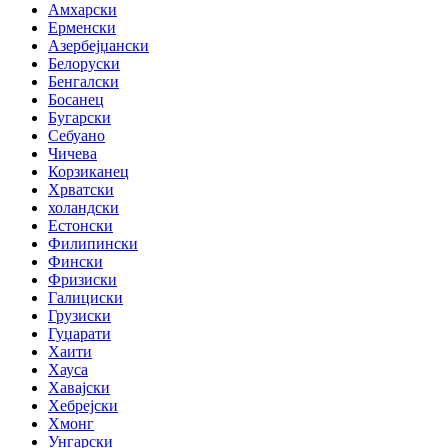
Амхарски
Ерменски
Азербејџански
Белоруски
Бенгалски
Босанец
Бугарски
Себуано
Чичева
Корзиканец
Хрватски
холандски
Естонски
Филипински
Фински
Фризиски
Галициски
Грузиски
Гуџарати
Хаити
Хауса
Хавајски
Хебрејски
Хмонг
Унгарски