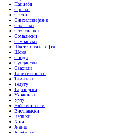
Панџаби
Српски
Сесото
Синхалски јазик
Словачки
Словенечки
Сомалиски
Самоански
Шкотски галски јазик
Шона
Синди
Сундански
Свахили
Таџикистански
Тамилски
Телугу
Тајландски
Украински
Урду
Узбекистански
Виетнамски
Велшки
Хоса
Јидиш
Јорубаски