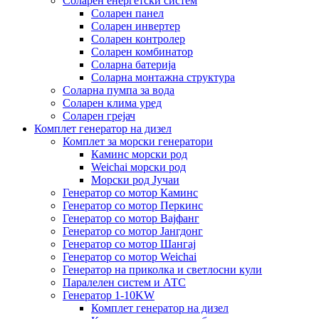
Соларен енергетски систем
Соларен панел
Соларен инвертер
Соларен контролер
Соларен комбинатор
Соларна батерија
Соларна монтажна структура
Соларна пумпа за вода
Соларен клима уред
Соларен грејач
Комплет генератор на дизел
Комплет за морски генератори
Каминс морски род
Weichai морски род
Морски род Јучаи
Генератор со мотор Каминс
Генератор со мотор Перкинс
Генератор со мотор Вајфанг
Генератор со мотор Јангдонг
Генератор со мотор Шангај
Генератор со мотор Weichai
Генератор на приколка и светлосни кули
Паралелен систем и АТС
Генератор 1-10KW
Комплет генератор на дизел