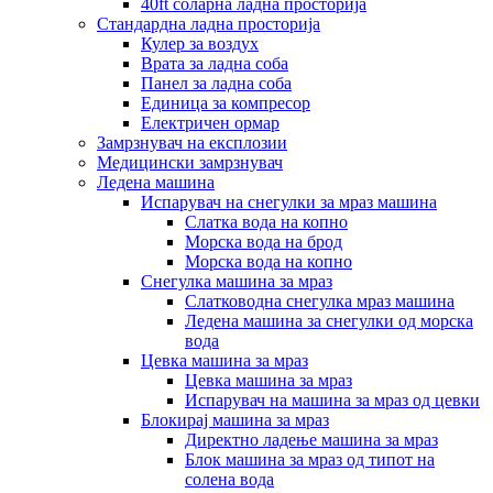
40ft соларна ладна просторија
Стандардна ладна просторија
Кулер за воздух
Врата за ладна соба
Панел за ладна соба
Единица за компресор
Електричен ормар
Замрзнувач на експлозии
Медицински замрзнувач
Ледена машина
Испарувач на снегулки за мраз машина
Слатка вода на копно
Морска вода на брод
Морска вода на копно
Снегулка машина за мраз
Слатководна снегулка мраз машина
Ледена машина за снегулки од морска
вода
Цевка машина за мраз
Цевка машина за мраз
Испарувач на машина за мраз од цевки
Блокирај машина за мраз
Директно ладење машина за мраз
Блок машина за мраз од типот на
солена вода