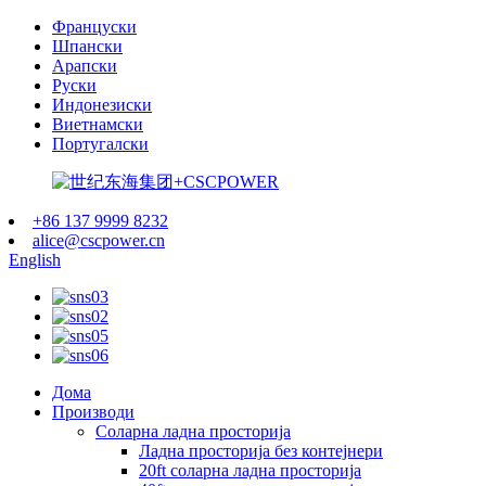
Француски
Шпански
Арапски
Руски
Индонезиски
Виетнамски
Португалски
+86 137 9999 8232
alice@cscpower.cn
English
Дома
Производи
Соларна ладна просторија
Ладна просторија без контејнери
20ft соларна ладна просторија