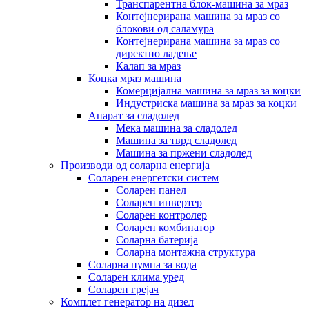
Транспарентна блок-машина за мраз
Контејнерирана машина за мраз со
блокови од саламура
Контејнерирана машина за мраз со
директно ладење
Калап за мраз
Коцка мраз машина
Комерцијална машина за мраз за коцки
Индустриска машина за мраз за коцки
Апарат за сладолед
Мека машина за сладолед
Машина за тврд сладолед
Машина за пржени сладолед
Производи од соларна енергија
Соларен енергетски систем
Соларен панел
Соларен инвертер
Соларен контролер
Соларен комбинатор
Соларна батерија
Соларна монтажна структура
Соларна пумпа за вода
Соларен клима уред
Соларен грејач
Комплет генератор на дизел