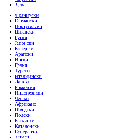
Зулу
Француски
Германски
Португалски
Шпански
Руски
Јапонски
Корејски
Арапски
Ирски
Грчки
Турски
Италијански
Дански
Романски
Индонезиски
Чешки
Африканс
Шведски
Полски
Баскиски
Каталонски
Есперанто
Хинди