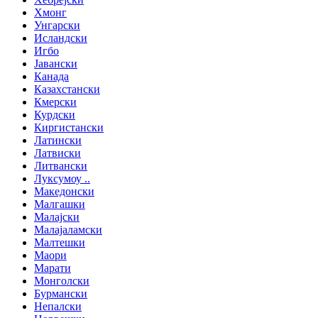
Хмонг
Унгарски
Исландски
Игбо
Јавански
Канада
Казахстански
Кмерски
Курдски
Киргистански
Латински
Латвиски
Литвански
Луксумоу ..
Македонски
Малгашки
Малајски
Малајаламски
Малтешки
Маори
Марати
Монголски
Бурмански
Непалски