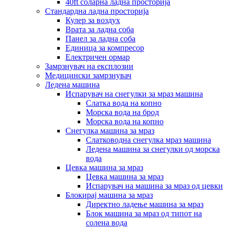
40ft соларна ладна просторија
Стандардна ладна просторија
Кулер за воздух
Врата за ладна соба
Панел за ладна соба
Единица за компресор
Електричен ормар
Замрзнувач на експлозии
Медицински замрзнувач
Ледена машина
Испарувач на снегулки за мраз машина
Слатка вода на копно
Морска вода на брод
Морска вода на копно
Снегулка машина за мраз
Слатководна снегулка мраз машина
Ледена машина за снегулки од морска
вода
Цевка машина за мраз
Цевка машина за мраз
Испарувач на машина за мраз од цевки
Блокирај машина за мраз
Директно ладење машина за мраз
Блок машина за мраз од типот на
солена вода