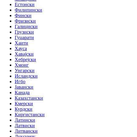
Естонски
Филипински
Фински
Фризиски
Галициски
Грузиски
Гуџарати
Хаити
Хауса
Хавајски
Хебрејски
Хмонг
Унгарски
Исландски
Игбо
Јавански
Канада
Казахстански
Кмерски
Курдски
Киргистански
Латински
Латвиски
Литвански
Луксумоу ..