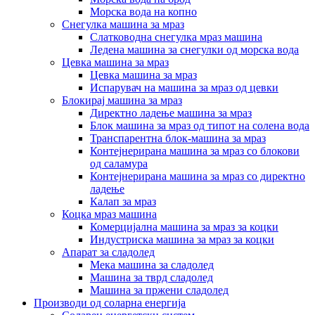
Морска вода на копно
Снегулка машина за мраз
Слатководна снегулка мраз машина
Ледена машина за снегулки од морска вода
Цевка машина за мраз
Цевка машина за мраз
Испарувач на машина за мраз од цевки
Блокирај машина за мраз
Директно ладење машина за мраз
Блок машина за мраз од типот на солена вода
Транспарентна блок-машина за мраз
Контејнерирана машина за мраз со блокови
од саламура
Контејнерирана машина за мраз со директно
ладење
Калап за мраз
Коцка мраз машина
Комерцијална машина за мраз за коцки
Индустриска машина за мраз за коцки
Апарат за сладолед
Мека машина за сладолед
Машина за тврд сладолед
Машина за пржени сладолед
Производи од соларна енергија