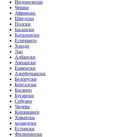
Индонезиски
Чешки
Африканс
Шведски
Полски
Баскиски
Каталонски
Есперанто
Хинди
Лао
Албански
Амхарски
Ерменски
Азербејџански
Белоруски
Бенгалски
Босанец
Бугарски
Себуано
Чичева
Корзиканец
Хрватски
холандски
Естонски
Филипински