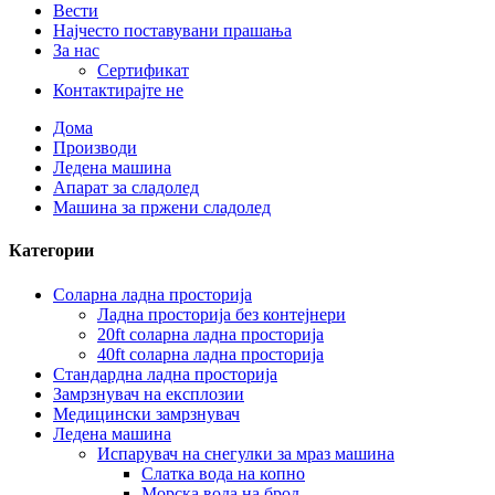
Вести
Најчесто поставувани прашања
За нас
Сертификат
Контактирајте не
Дома
Производи
Ледена машина
Апарат за сладолед
Машина за пржени сладолед
Категории
Соларна ладна просторија
Ладна просторија без контејнери
20ft соларна ладна просторија
40ft соларна ладна просторија
Стандардна ладна просторија
Замрзнувач на експлозии
Медицински замрзнувач
Ледена машина
Испарувач на снегулки за мраз машина
Слатка вода на копно
Морска вода на брод