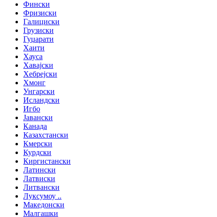
Фински
Фризиски
Галициски
Грузиски
Гуџарати
Хаити
Хауса
Хавајски
Хебрејски
Хмонг
Унгарски
Исландски
Игбо
Јавански
Канада
Казахстански
Кмерски
Курдски
Киргистански
Латински
Латвиски
Литвански
Луксумоу ..
Македонски
Малгашки