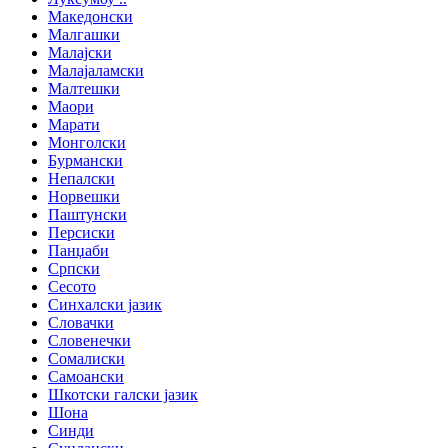
Македонски
Малгашки
Малајски
Малајаламски
Малтешки
Маори
Марати
Монголски
Бурмански
Непалски
Норвешки
Паштунски
Персиски
Панџаби
Српски
Сесото
Синхалски јазик
Словачки
Словенечки
Сомалиски
Самоански
Шкотски галски јазик
Шона
Синди