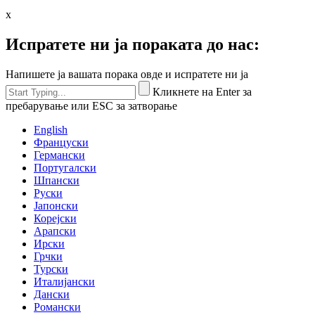
x
Испратете ни ја пораката до нас:
Напишете ја вашата порака овде и испратете ни ја
Кликнете на Enter за
пребарување или ESC за затворање
English
Француски
Германски
Португалски
Шпански
Руски
Јапонски
Корејски
Арапски
Ирски
Грчки
Турски
Италијански
Дански
Романски