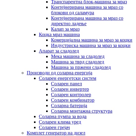
Транспарентна блок-машина за мраз
Контејнерирана машина за мраз со
блокови од саламура
Контејнерирана машина за мраз со
директно ладење
Калап за мраз
Коцка мраз машина
Комерцијална машина за мраз за коцки
Индустриска машина за мраз за коцки
Апарат за сладолед
Мека машина за сладолед
Машина за тврд сладолед
Машина за пржени сладолед
Производи од соларна енергија
Соларен енергетски систем
Соларен панел
Соларен инвертер
Соларен контролер
Соларен комбинатор
Соларна батерија
Соларна монтажна структура
Соларна пумпа за вода
Соларен клима уред
Соларен грејач
Комплет генератор на дизел