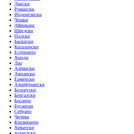
Дански
Романски
Индонезиски
Чешки
Африканс
Шведски
Полски
Баскиски
Каталонски
Есперанто
Хинди
Лао
Албански
Амхарски
Ерменски
Азербејџански
Белоруски
Бенгалски
Босанец
Бугарски
Себуано
Чичева
Корзиканец
Хрватски
холандски