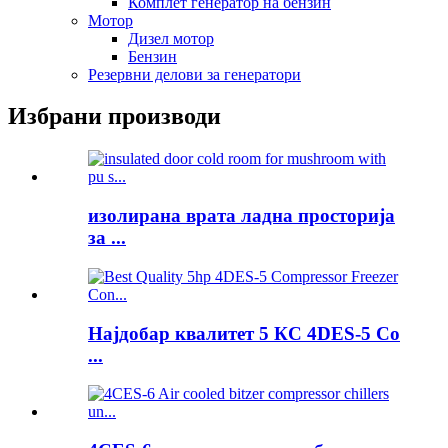
Комплет генератор на бензин
Мотор
Дизел мотор
Бензин
Резервни делови за генератори
Избрани производи
изолирана врата ладна просторија
за ...
Најдобар квалитет 5 КС 4DES-5 Co
...