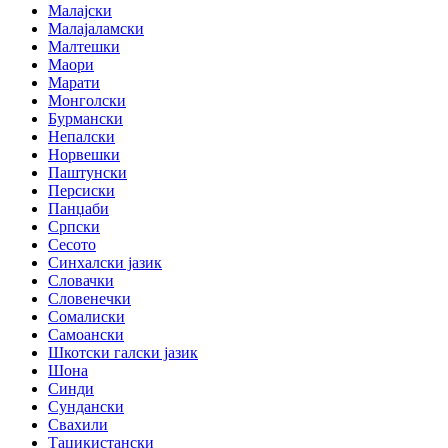
Малајски
Малајаламски
Малтешки
Маори
Марати
Монголски
Бурмански
Непалски
Норвешки
Паштунски
Персиски
Панџаби
Српски
Сесото
Синхалски јазик
Словачки
Словенечки
Сомалиски
Самоански
Шкотски галски јазик
Шона
Синди
Сундански
Свахили
Таџикистански