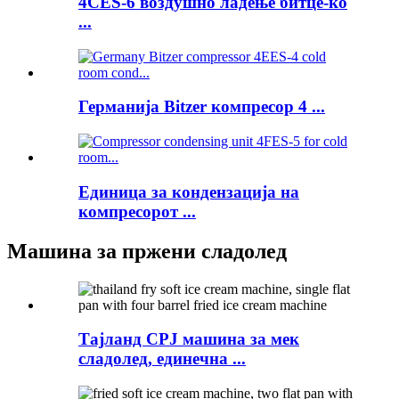
4CES-6 воздушно ладење битце-ко
...
Германија Bitzer компресор 4 ...
Единица за кондензација на
компресорот ...
Машина за пржени сладолед
Тајланд СРЈ машина за мек
сладолед, единечна ...