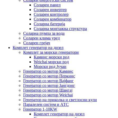
Соларен енергетски систем
Соларен панел
Соларен инвертер
Соларен контролер
Соларен комбинатор
Соларна батерија
Соларна монтажна структура
Соларна пумпа за вода
Соларен клима уред
Соларен грејач
Комплет генератор на дизел
Комплет за морски генератори
Каминс морски род
Weichai морски род
Морски род Јучаи
Генератор со мотор Каминс
Генератор со мотор Перкинс
Генератор со мотор Вајфанг
Генератор со мотор Јангдонг
Генератор со мотор Шангај
Генератор со мотор Weichai
Генератор на приколка и светлосни кули
Паралелен систем и АТС
Генератор 1-10KW
Комплет генератор на дизел