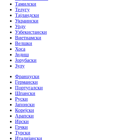
Тамилски
Телугу
Тајландски
Украински
Урду
Узбекистански
Виетнамски
Велшки
Хоса
Јидиш
Јорубаски
Зулу
Француски
Германски
Португалски
Шпански
Руски
Јапонски
Корејски
Арапски
Ирски
Грчки
Турски
Италијански