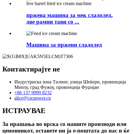
пржена машина за мек сладолед,
две рамни тави со ...
Машина за пржени сладолед
Контактирајте не
Индустриска зона Тилинг, улица Шеќерн, провинција
Минху, град Фужоу, провинција Фуџијан
+86 137 9999 8232
alice@cscpower.cn
ИСТРАУВАЕ
За прашања во врска со нашите производи или
ценовникот, оставете ни ја е-поштата до нас и ќе