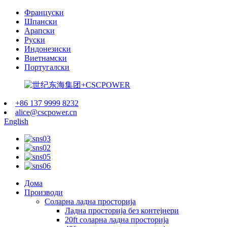
Француски
Шпански
Арапски
Руски
Индонезиски
Виетнамски
Португалски
+86 137 9999 8232
alice@cscpower.cn
English
Дома
Производи
Соларна ладна просторија
Ладна просторија без контејнери
20ft соларна ладна просторија