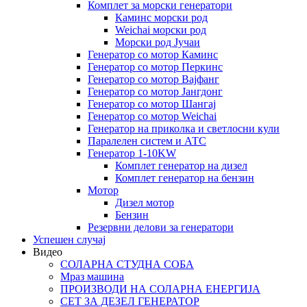
Комплет за морски генератори
Каминс морски род
Weichai морски род
Морски род Јучаи
Генератор со мотор Каминс
Генератор со мотор Перкинс
Генератор со мотор Вајфанг
Генератор со мотор Јангдонг
Генератор со мотор Шангај
Генератор со мотор Weichai
Генератор на приколка и светлосни кули
Паралелен систем и АТС
Генератор 1-10KW
Комплет генератор на дизел
Комплет генератор на бензин
Мотор
Дизел мотор
Бензин
Резервни делови за генератори
Успешен случај
Видео
СОЛАРНА СТУДНА СОБА
Мраз машина
ПРОИЗВОДИ НА СОЛАРНА ЕНЕРГИЈА
СЕТ ЗА ДЕЗЕЛ ГЕНЕРАТОР