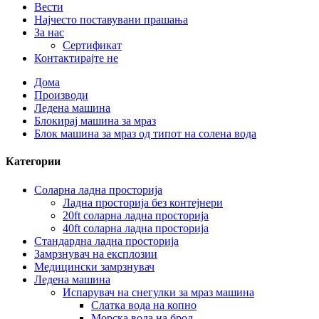
Вести
Најчесто поставувани прашања
За нас
Сертификат
Контактирајте не
Дома
Производи
Ледена машина
Блокирај машина за мраз
Блок машина за мраз од типот на солена вода
Категории
Соларна ладна просторија
Ладна просторија без контејнери
20ft соларна ладна просторија
40ft соларна ладна просторија
Стандардна ладна просторија
Замрзнувач на експлозии
Медицински замрзнувач
Ледена машина
Испарувач на снегулки за мраз машина
Слатка вода на копно
Морска вода на брод