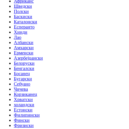
Африканс
Шведски
Полски
Баскиски
Каталонски
Есперанто
Хинди
Лао
Албански
Амхарски
Ерменски
Азербејџански
Белоруски
Бенгалски
Босанец
Бугарски
Себуано
Чичева
Корзиканец
Хрватски
холандски
Естонски
Филипински
Фински
Фризиски