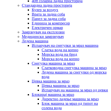
40ft соларна ладна просторија
Стандардна ладна просторија
Кулер за воздух
Врата за ладна соба
Панел за ладна соба
Единица за компресор
Електричен ормар
Замрзнувач на експлозии
Медицински замрзнувач
Ледена машина
Испарувач на снегулки за мраз машина
Слатка вода на копно
Морска вода на брод
Морска вода на копно
Снегулка машина за мраз
Слатководна снегулка машина за мраз
Ледена машина за снегулки од морска
вода
Цевка машина за мраз
Цевка машина за мраз
Испарувач на машина за мраз од цевки
Блокирај машина за мраз
Директно ладење машина за мраз
Блок машина за мраз од типот на
солена вода