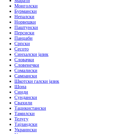
Марати
Монголски
Бурмански
Непалски
Норвешки
Паштунски
Персиски
Панџаби
Српски
Сесото
Синхалски јазик
Словачки
Словенечки
Сомалиски
Самоански
Шкотски галски јазик
Шона
Синди
Сундански
Свахили
Таџикистански
Тамилски
Телугу
Тајландски
Украински