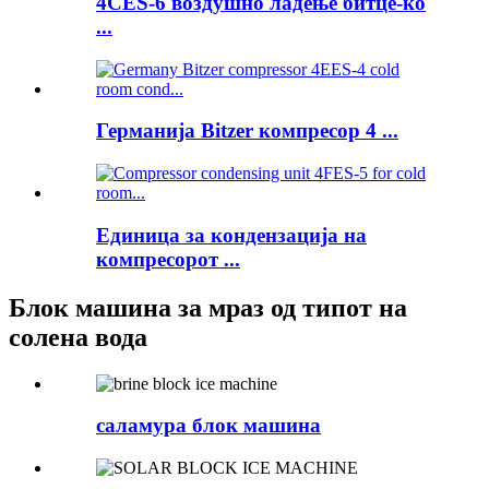
4CES-6 воздушно ладење битце-ко
...
Германија Bitzer компресор 4 ...
Единица за кондензација на
компресорот ...
Блок машина за мраз од типот на
солена вода
саламура блок машина