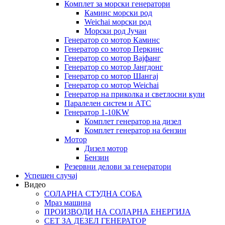
Комплет за морски генератори
Каминс морски род
Weichai морски род
Морски род Јучаи
Генератор со мотор Каминс
Генератор со мотор Перкинс
Генератор со мотор Вајфанг
Генератор со мотор Јангдонг
Генератор со мотор Шангај
Генератор со мотор Weichai
Генератор на приколка и светлосни кули
Паралелен систем и АТС
Генератор 1-10KW
Комплет генератор на дизел
Комплет генератор на бензин
Мотор
Дизел мотор
Бензин
Резервни делови за генератори
Успешен случај
Видео
СОЛАРНА СТУДНА СОБА
Мраз машина
ПРОИЗВОДИ НА СОЛАРНА ЕНЕРГИЈА
СЕТ ЗА ДЕЗЕЛ ГЕНЕРАТОР