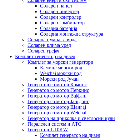
Соларен енергетски систем
Соларен панел
Соларен инвертер
Соларен контролер
Соларен комбинатор
Соларна батерија
Соларна монтажна структура
Соларна пумпа за вода
Соларен клима уред
Соларен грејач
Комплет генератор на дизел
Комплет за морски генератори
Каминс морски род
Weichai морски род
Морски род Јучаи
Генератор со мотор Каминс
Генератор со мотор Перкинс
Генератор со мотор Вајфанг
Генератор со мотор Јангдонг
Генератор со мотор Шангај
Генератор со мотор Weichai
Генератор на приколка и светлосни кули
Паралелен систем и АТС
Генератор 1-10KW
Комплет генератор на дизел