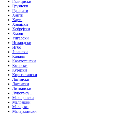
Галициски
Грузиски
Гуџарати
Хаити
Хауса
Хавајски
Хебрејски
Хмонг
Унгарски
Исландски
Игбо
Јавански
Канада
Казахстански
Кмерски
Курдски
Киргистански
Латински
Латвиски
Литвански
Луксумоу ..
Македонски
Малгашки
Малајски
Малајаламски