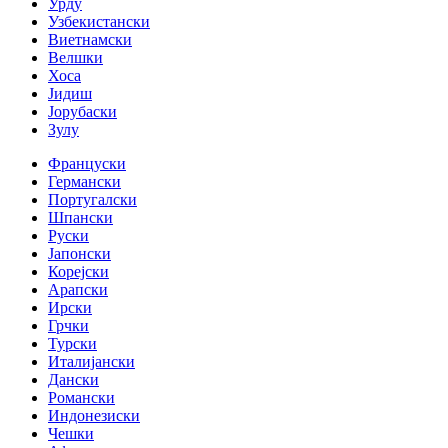
Урду
Узбекистански
Виетнамски
Велшки
Хоса
Јидиш
Јорубаски
Зулу
Француски
Германски
Португалски
Шпански
Руски
Јапонски
Корејски
Арапски
Ирски
Грчки
Турски
Италијански
Дански
Романски
Индонезиски
Чешки