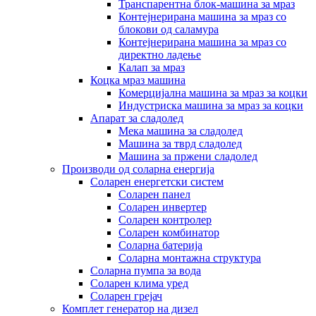
Транспарентна блок-машина за мраз
Контејнерирана машина за мраз со
блокови од саламура
Контејнерирана машина за мраз со
директно ладење
Калап за мраз
Коцка мраз машина
Комерцијална машина за мраз за коцки
Индустриска машина за мраз за коцки
Апарат за сладолед
Мека машина за сладолед
Машина за тврд сладолед
Машина за пржени сладолед
Производи од соларна енергија
Соларен енергетски систем
Соларен панел
Соларен инвертер
Соларен контролер
Соларен комбинатор
Соларна батерија
Соларна монтажна структура
Соларна пумпа за вода
Соларен клима уред
Соларен грејач
Комплет генератор на дизел