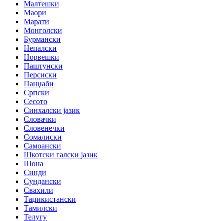
Малтешки
Маори
Марати
Монголски
Бурмански
Непалски
Норвешки
Паштунски
Персиски
Панџаби
Српски
Сесото
Синхалски јазик
Словачки
Словенечки
Сомалиски
Самоански
Шкотски галски јазик
Шона
Синди
Сундански
Свахили
Таџикистански
Тамилски
Телугу