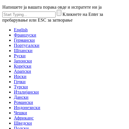
Напишете ја вашата порака овде и испратете ни ја
Кликнете на Enter за
пребарување или ESC за затворање
English
Француски
Германски
Португалски
Шпански
Руски
Јапонски
Корејски
Арапски
Ирски
Грчки
Турски
Италијански
Дански
Романски
Индонезиски
Чешки
Африканс
Шведски
Полски