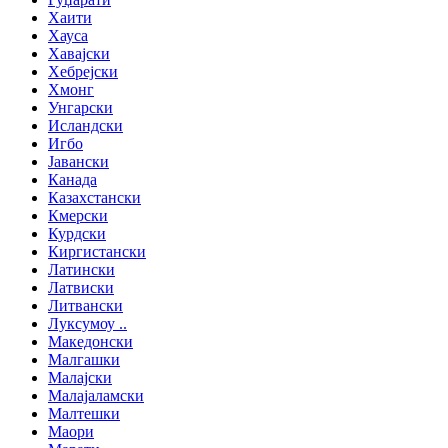
Хаити
Хауса
Хавајски
Хебрејски
Хмонг
Унгарски
Исландски
Игбо
Јавански
Канада
Казахстански
Кмерски
Курдски
Киргистански
Латински
Латвиски
Литвански
Луксумоу ..
Македонски
Малгашки
Малајски
Малајаламски
Малтешки
Маори