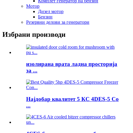
Комплет генератор на бензин
Мотор
Дизел мотор
Бензин
Резервни делови за генератори
Избрани производи
изолирана врата ладна просторија
за ...
Најдобар квалитет 5 КС 4DES-5 Co
...