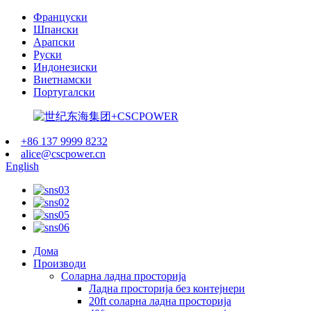
Француски
Шпански
Арапски
Руски
Индонезиски
Виетнамски
Португалски
+86 137 9999 8232
alice@cscpower.cn
English
Дома
Производи
Соларна ладна просторија
Ладна просторија без контејнери
20ft соларна ладна просторија