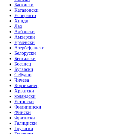
Баскиски
Каталонски
Есперанто
Хинди
Лао
Албански
Амхарски
Ерменски
Азербејџански
Белоруски
Бенгалски
Босанец
Бугарски
Себуано
Чичева
Корзиканец
Хрватски
холандски
Естонски
Филипински
Фински
Фризиски
Галициски
Грузиски
Гуџарати