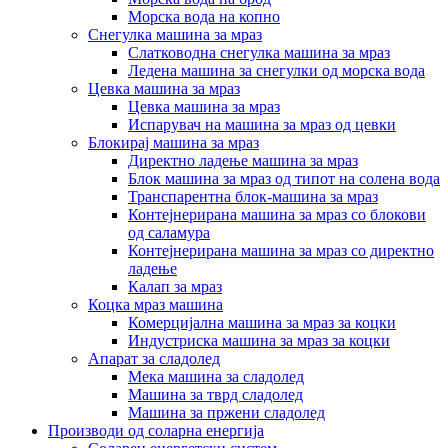
Морска вода на копно
Снегулка машина за мраз
Слатководна снегулка машина за мраз
Ледена машина за снегулки од морска вода
Цевка машина за мраз
Цевка машина за мраз
Испарувач на машина за мраз од цевки
Блокирај машина за мраз
Директно ладење машина за мраз
Блок машина за мраз од типот на солена вода
Транспарентна блок-машина за мраз
Контејнерирана машина за мраз со блокови
од саламура
Контејнерирана машина за мраз со директно
ладење
Калап за мраз
Коцка мраз машина
Комерцијална машина за мраз за коцки
Индустриска машина за мраз за коцки
Апарат за сладолед
Мека машина за сладолед
Машина за тврд сладолед
Машина за пржени сладолед
Производи од соларна енергија