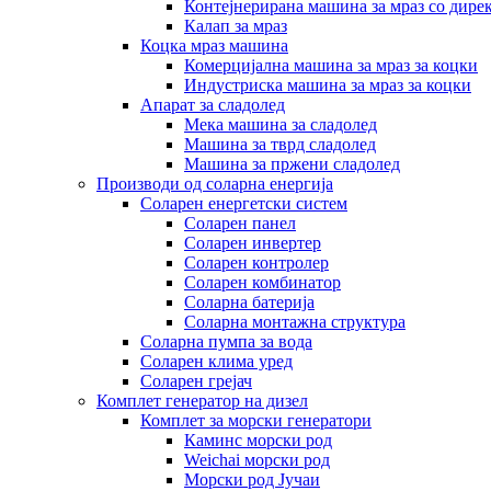
Контејнерирана машина за мраз со дире
Калап за мраз
Коцка мраз машина
Комерцијална машина за мраз за коцки
Индустриска машина за мраз за коцки
Апарат за сладолед
Мека машина за сладолед
Машина за тврд сладолед
Машина за пржени сладолед
Производи од соларна енергија
Соларен енергетски систем
Соларен панел
Соларен инвертер
Соларен контролер
Соларен комбинатор
Соларна батерија
Соларна монтажна структура
Соларна пумпа за вода
Соларен клима уред
Соларен грејач
Комплет генератор на дизел
Комплет за морски генератори
Каминс морски род
Weichai морски род
Морски род Јучаи