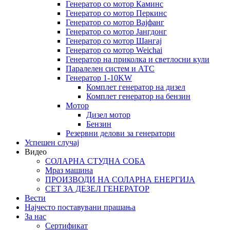
Генератор со мотор Каминс
Генератор со мотор Перкинс
Генератор со мотор Вајфанг
Генератор со мотор Јангдонг
Генератор со мотор Шангај
Генератор со мотор Weichai
Генератор на приколка и светлосни кули
Паралелен систем и АТС
Генератор 1-10KW
Комплет генератор на дизел
Комплет генератор на бензин
Мотор
Дизел мотор
Бензин
Резервни делови за генератори
Успешен случај
Видео
СОЛАРНА СТУДНА СОБА
Мраз машина
ПРОИЗВОДИ НА СОЛАРНА ЕНЕРГИЈА
СЕТ ЗА ДЕЗЕЛ ГЕНЕРАТОР
Вести
Најчесто поставувани прашања
За нас
Сертификат