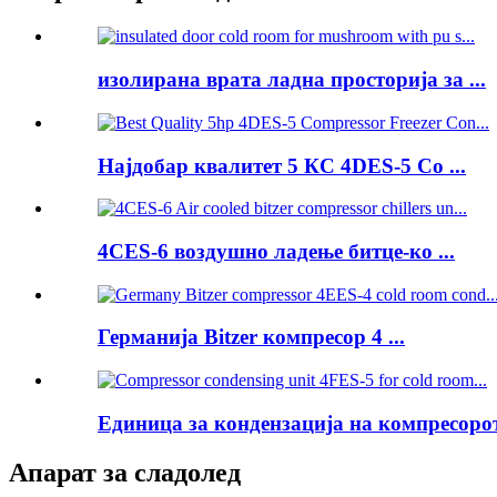
изолирана врата ладна просторија за ...
Најдобар квалитет 5 КС 4DES-5 Co ...
4CES-6 воздушно ладење битце-ко ...
Германија Bitzer компресор 4 ...
Единица за кондензација на компресорот 
Апарат за сладолед