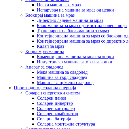
Цевка машина за мраз
Испарувач на машина за мраз од цевки
Блокирај машина за мраз
Директно ладење машина за мраз
Блок машина за мраз од типот на солена вода
Транспарентна блок-машина за мраз
Контејнерирана машина за мраз со блокови од
Контејнерирана машина за мраз со директно 
Калап за мраз
Коцка мраз машина
Комерцијална машина за мраз за коцки
Индустриска машина за мраз за коцки
Апарат за сладолед
Мека машина за сладолед
Машина за тврд сладолед
Машина за пржени сладолед
Производи од соларна енергија
Соларен енергетски систем
Соларен панел
Соларен инвертер
Соларен контролер
Соларен комбинатор
Соларна батерија
Соларна монтажна структура