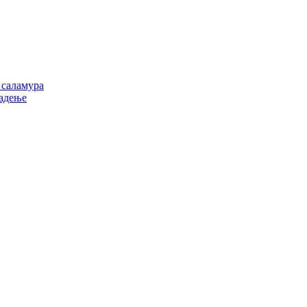
 саламура
ладење