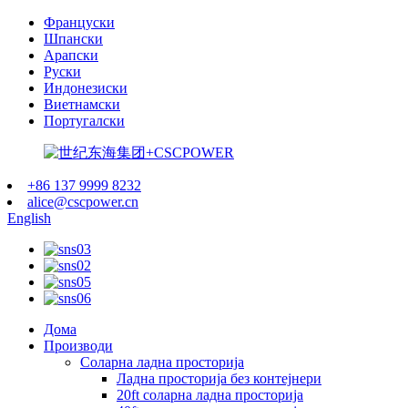
Француски
Шпански
Арапски
Руски
Индонезиски
Виетнамски
Португалски
+86 137 9999 8232
alice@cscpower.cn
English
Дома
Производи
Соларна ладна просторија
Ладна просторија без контејнери
20ft соларна ладна просторија