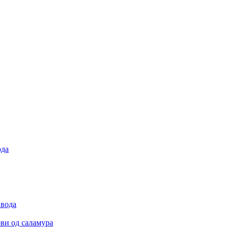
ода
 вода
ови од саламура