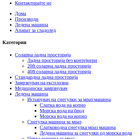
Контактирајте не
Дома
Производи
Ледена машина
Апарат за сладолед
Категории
Соларна ладна просторија
Ладна просторија без контејнери
20ft соларна ладна просторија
40ft соларна ладна просторија
Стандардна ладна просторија
Замрзнувач на експлозии
Медицински замрзнувач
Ледена машина
Испарувач на снегулки за мраз машина
Слатка вода на копно
Морска вода на брод
Морска вода на копно
Снегулка машина за мраз
Слатководна снегулка мраз машина
Ледена машина за снегулки од морска вода
Цевка машина за мраз