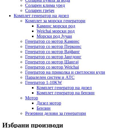
Соларна пумпа за вода
Соларен клима уред
Соларен грејач
Комплет генератор на дизел
Комплет за морски генератори
Каминс морски род
Weichai морски род
Морски род Јучаи
Генератор со мотор Каминс
Генератор со мотор Перкинс
Генератор со мотор Вајфанг
Генератор со мотор Јангдонг
Генератор со мотор Шангај
Генератор со мотор Weichai
Генератор на приколка и светлосни кули
Паралелен систем и АТС
Генератор 1-10KW
Комплет генератор на дизел
Комплет генератор на бензин
Мотор
Дизел мотор
Бензин
Резервни делови за генератори
Избрани производи