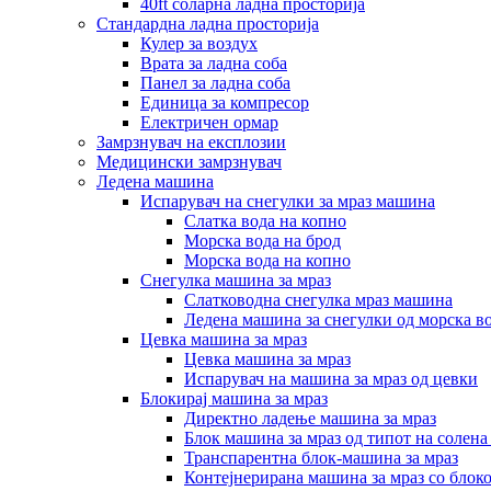
40ft соларна ладна просторија
Стандардна ладна просторија
Кулер за воздух
Врата за ладна соба
Панел за ладна соба
Единица за компресор
Електричен ормар
Замрзнувач на експлозии
Медицински замрзнувач
Ледена машина
Испарувач на снегулки за мраз машина
Слатка вода на копно
Морска вода на брод
Морска вода на копно
Снегулка машина за мраз
Слатководна снегулка мраз машина
Ледена машина за снегулки од морска в
Цевка машина за мраз
Цевка машина за мраз
Испарувач на машина за мраз од цевки
Блокирај машина за мраз
Директно ладење машина за мраз
Блок машина за мраз од типот на солена
Транспарентна блок-машина за мраз
Контејнерирана машина за мраз со блок