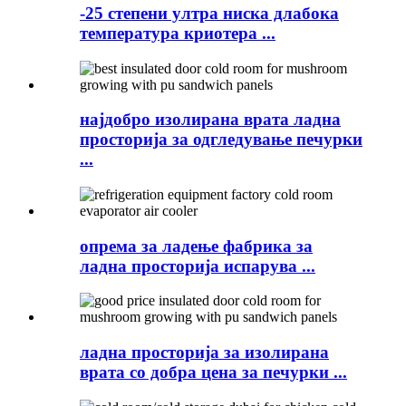
-25 степени ултра ниска длабока
температура криотера ...
најдобро изолирана врата ладна
просторија за одгледување печурки
...
опрема за ладење фабрика за
ладна просторија испарува ...
ладна просторија за изолирана
врата со добра цена за печурки ...