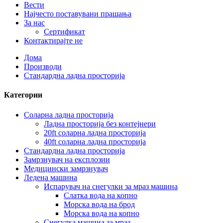
Вести
Најчесто поставувани прашања
За нас
Сертификат
Контактирајте не
Дома
Производи
Стандардна ладна просторија
Категории
Соларна ладна просторија
Ладна просторија без контејнери
20ft соларна ладна просторија
40ft соларна ладна просторија
Стандардна ладна просторија
Замрзнувач на експлозии
Медицински замрзнувач
Ледена машина
Испарувач на снегулки за мраз машина
Слатка вода на копно
Морска вода на брод
Морска вода на копно
Снегулка машина за мраз