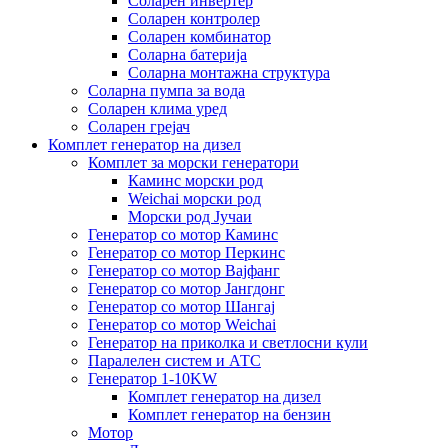
Соларен инвертер
Соларен контролер
Соларен комбинатор
Соларна батерија
Соларна монтажна структура
Соларна пумпа за вода
Соларен клима уред
Соларен грејач
Комплет генератор на дизел
Комплет за морски генератори
Каминс морски род
Weichai морски род
Морски род Јучаи
Генератор со мотор Каминс
Генератор со мотор Перкинс
Генератор со мотор Вајфанг
Генератор со мотор Јангдонг
Генератор со мотор Шангај
Генератор со мотор Weichai
Генератор на приколка и светлосни кули
Паралелен систем и АТС
Генератор 1-10KW
Комплет генератор на дизел
Комплет генератор на бензин
Мотор