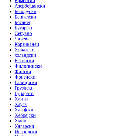
Ерменски
Азербејџански
Белоруски
Бенгалски
Босанец
Бугарски
Себуано
Чичева
Корзиканец
Хрватски
холандски
Естонски
Филипински
Фински
Фризиски
Галициски
Грузиски
Гуџарати
Хаити
Хауса
Хавајски
Хебрејски
Хмонг
Унгарски
Исландски