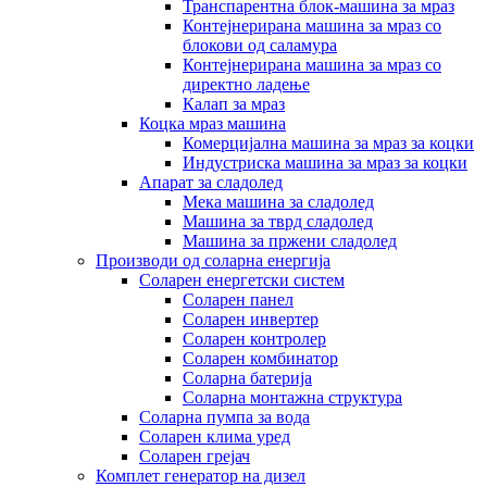
Транспарентна блок-машина за мраз
Контејнерирана машина за мраз со
блокови од саламура
Контејнерирана машина за мраз со
директно ладење
Калап за мраз
Коцка мраз машина
Комерцијална машина за мраз за коцки
Индустриска машина за мраз за коцки
Апарат за сладолед
Мека машина за сладолед
Машина за тврд сладолед
Машина за пржени сладолед
Производи од соларна енергија
Соларен енергетски систем
Соларен панел
Соларен инвертер
Соларен контролер
Соларен комбинатор
Соларна батерија
Соларна монтажна структура
Соларна пумпа за вода
Соларен клима уред
Соларен грејач
Комплет генератор на дизел