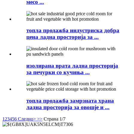
месо ...
топла продажба индустриска добра
цена ладна просторија за ...
изолирана врата ладна просторија
за печурки со кучиња ...
топла продажба замрзната храна
ладна просторија за овошје и ...
1
2
3
4
5
6
Следно>
>>
Страна 1/7