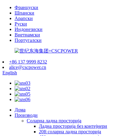
Француски
Шпански
Арапски
Руски
Индонезиски
Виетнамски
Португалски
+86 137 9999 8232
alice@cscpower.cn
English
Дома
Производи
Соларна ладна просторија
Ладна просторија без контејнери
20ft соларна ладна просторија