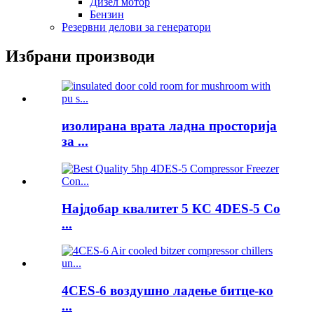
Дизел мотор
Бензин
Резервни делови за генератори
Избрани производи
изолирана врата ладна просторија
за ...
Најдобар квалитет 5 КС 4DES-5 Co
...
4CES-6 воздушно ладење битце-ко
...