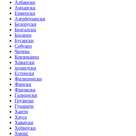
Албански
Амхарски
Ерменски
Азербејџански
Белоруски
Бенгалски
Босанец
Бугарски
Себуано
Чичева
Корзиканец
Хрватски
холандски
Естонски
Филипински
Фински
Фризиски
Галициски
Грузиски
Гуџарати
Хаити
Хауса
Хавајски
Хебрејски
Хмонг