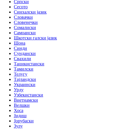
Српски
Сесото
Синхалски јазик
Словачки
Словенечки
Сомалиски
Самоански
Шкотски галски јазик
Шона
Синди
Сундански
Свахили
Таџикистански
Тамилски
Телугу
Тајландски
Украински
Урду
Узбекистански
Виетнамски
Велшки
Хоса
Јидиш
Јорубаски
Зулу