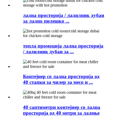
ладна просторија / ладилник дубаи
за ладно пилешко ...
топла промоција ладна просторија
/ ладилник дубаи за ...
Контејнер со ладна просторија од
40 стапки за чилер за месо и ...
40 сантиметри контејнер со ладна
просторија од 40 метри за ладење