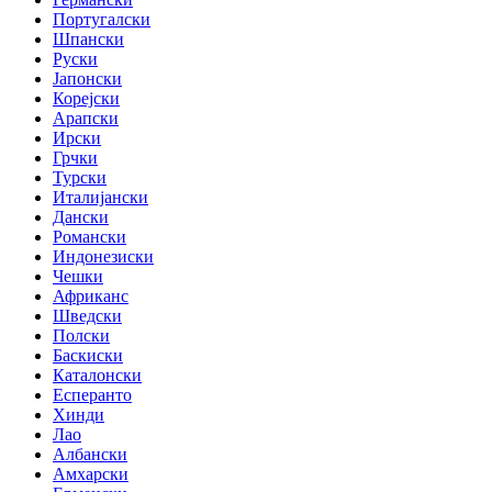
Португалски
Шпански
Руски
Јапонски
Корејски
Арапски
Ирски
Грчки
Турски
Италијански
Дански
Романски
Индонезиски
Чешки
Африканс
Шведски
Полски
Баскиски
Каталонски
Есперанто
Хинди
Лао
Албански
Амхарски