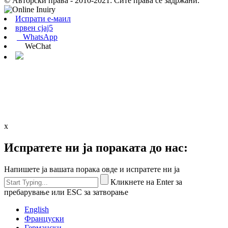
© Авторски права - 2010-2021: Сите права се задржани.
Испрати е-маил
врвен сјај5
WhatsApp
WeChat
x
Испратете ни ја пораката до нас:
Напишете ја вашата порака овде и испратете ни ја
Кликнете на Enter за
пребарување или ESC за затворање
English
Француски
Германски