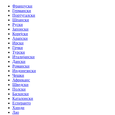
Француски
Германски
Португалски
Шпански
Руски
Јапонски
Корејски
Арапски
Ирски
Грчки
Турски
Италијански
Дански
Романски
Индонезиски
Чешки
Африканс
Шведски
Полски
Баскиски
Каталонски
Есперанто
Хинди
Лао