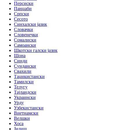
Персиски
Панџаби
Српски
Сесото
Синхалски јазик
Словачки
Словенечки
Сомалиски
Самоански
Шкотски галски јазик
Шона
Синди
Сундански
Свахили
Таџикистански
Тамилски
Телугу
Тајландски
Украински
Урду
Узбекистански
Виетнамски
Велшки
Хоса
Јидиш