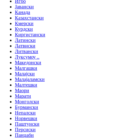
Игбо
Јавански
Канада
Казахстански
Кмерски
Курдски
Киргистански
Латински
Латвиски
Литвански
Луксумоу ..
Македонски
Малгашки
Малајски
Малајаламски
Малтешки
Маори
Марати
Монголски
Бурмански
Непалски
Норвешки
Паштунски
Персиски
Панџаби