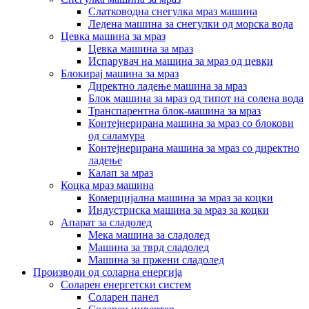
Слатководна снегулка мраз машина
Ледена машина за снегулки од морска вода
Цевка машина за мраз
Цевка машина за мраз
Испарувач на машина за мраз од цевки
Блокирај машина за мраз
Директно ладење машина за мраз
Блок машина за мраз од типот на солена вода
Транспарентна блок-машина за мраз
Контејнерирана машина за мраз со блокови
од саламура
Контејнерирана машина за мраз со директно
ладење
Калап за мраз
Коцка мраз машина
Комерцијална машина за мраз за коцки
Индустриска машина за мраз за коцки
Апарат за сладолед
Мека машина за сладолед
Машина за тврд сладолед
Машина за пржени сладолед
Производи од соларна енергија
Соларен енергетски систем
Соларен панел