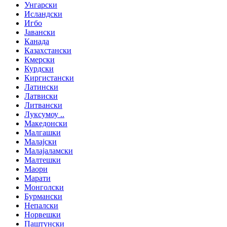
Унгарски
Исландски
Игбо
Јавански
Канада
Казахстански
Кмерски
Курдски
Киргистански
Латински
Латвиски
Литвански
Луксумоу ..
Македонски
Малгашки
Малајски
Малајаламски
Малтешки
Маори
Марати
Монголски
Бурмански
Непалски
Норвешки
Паштунски