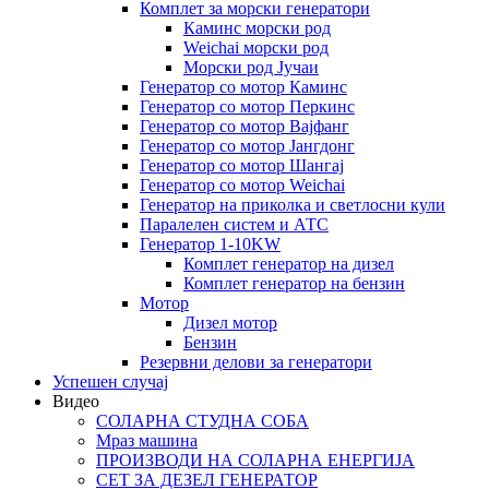
Комплет за морски генератори
Каминс морски род
Weichai морски род
Морски род Јучаи
Генератор со мотор Каминс
Генератор со мотор Перкинс
Генератор со мотор Вајфанг
Генератор со мотор Јангдонг
Генератор со мотор Шангај
Генератор со мотор Weichai
Генератор на приколка и светлосни кули
Паралелен систем и АТС
Генератор 1-10KW
Комплет генератор на дизел
Комплет генератор на бензин
Мотор
Дизел мотор
Бензин
Резервни делови за генератори
Успешен случај
Видео
СОЛАРНА СТУДНА СОБА
Мраз машина
ПРОИЗВОДИ НА СОЛАРНА ЕНЕРГИЈА
СЕТ ЗА ДЕЗЕЛ ГЕНЕРАТОР