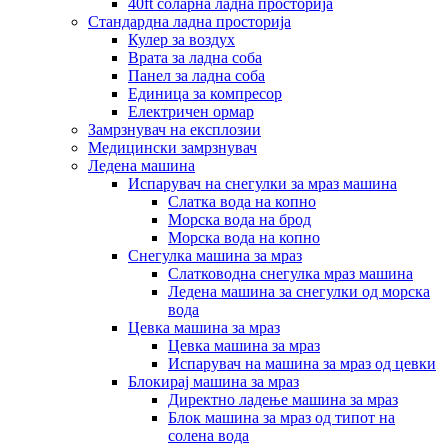
40ft соларна ладна просторија
Стандардна ладна просторија
Кулер за воздух
Врата за ладна соба
Панел за ладна соба
Единица за компресор
Електричен ормар
Замрзнувач на експлозии
Медицински замрзнувач
Ледена машина
Испарувач на снегулки за мраз машина
Слатка вода на копно
Морска вода на брод
Морска вода на копно
Снегулка машина за мраз
Слатководна снегулка мраз машина
Ледена машина за снегулки од морска
вода
Цевка машина за мраз
Цевка машина за мраз
Испарувач на машина за мраз од цевки
Блокирај машина за мраз
Директно ладење машина за мраз
Блок машина за мраз од типот на
солена вода