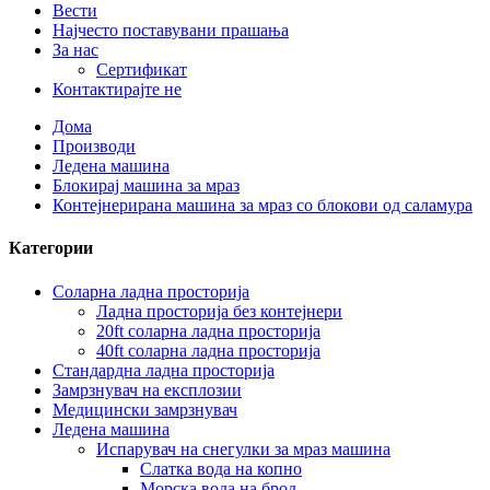
Вести
Најчесто поставувани прашања
За нас
Сертификат
Контактирајте не
Дома
Производи
Ледена машина
Блокирај машина за мраз
Контејнерирана машина за мраз со блокови од саламура
Категории
Соларна ладна просторија
Ладна просторија без контејнери
20ft соларна ладна просторија
40ft соларна ладна просторија
Стандардна ладна просторија
Замрзнувач на експлозии
Медицински замрзнувач
Ледена машина
Испарувач на снегулки за мраз машина
Слатка вода на копно
Морска вода на брод