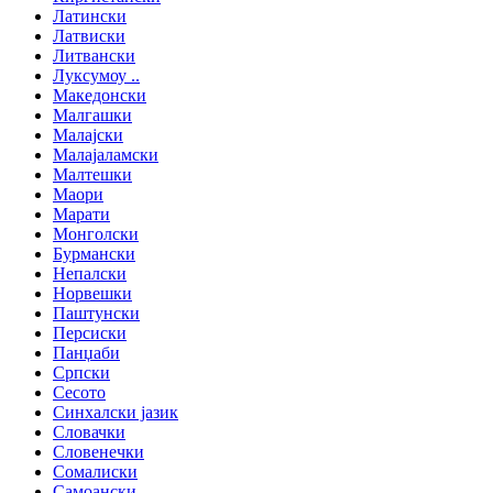
Латински
Латвиски
Литвански
Луксумоу ..
Македонски
Малгашки
Малајски
Малајаламски
Малтешки
Маори
Марати
Монголски
Бурмански
Непалски
Норвешки
Паштунски
Персиски
Панџаби
Српски
Сесото
Синхалски јазик
Словачки
Словенечки
Сомалиски
Самоански