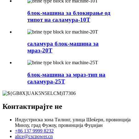
блок-машина за блокирање од
типот на саламура-10T
саламура блок-машина за
мраз-20T
блок-машина за мраз-тип на
саламура-25T
Контактирајте не
Индустриска зона Тилинг, улица Шеќерн, провинција
Минху, град Фужоу, провинција Фуџијан
+86 137 9999 8232
alice@cscpower.cn