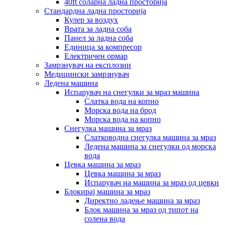
40ft соларна ладна просторија
Стандардна ладна просторија
Кулер за воздух
Врата за ладна соба
Панел за ладна соба
Единица за компресор
Електричен ормар
Замрзнувач на експлозии
Медицински замрзнувач
Ледена машина
Испарувач на снегулки за мраз машина
Слатка вода на копно
Морска вода на брод
Морска вода на копно
Снегулка машина за мраз
Слатководна снегулка машина за мраз
Ледена машина за снегулки од морска
вода
Цевка машина за мраз
Цевка машина за мраз
Испарувач на машина за мраз од цевки
Блокирај машина за мраз
Директно ладење машина за мраз
Блок машина за мраз од типот на
солена вода