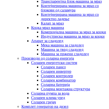
Транспарентна блок-машина за мраз
Контејнерирана машина за мраз со
блокови од саламура
Контејнерирана машина за мраз со
директно ладење
Калап за мраз
Коцка мраз машина
Комерцијална машина за мраз за коцки
Индустриска машина за мраз за коцки
Апарат за сладолед
Мека машина за сладолед
Машина за тврд сладолед
Машина за пржени сладолед
Производи од соларна енергија
Соларен енергетски систем
Соларен панел
Соларен инвертер
Соларен контролер
Соларен комбинатор
Соларна батерија
Соларна монтажна структура
Соларна пумпа за вода
Соларен клима уред
Соларен грејач
Комплет генератор на дизел