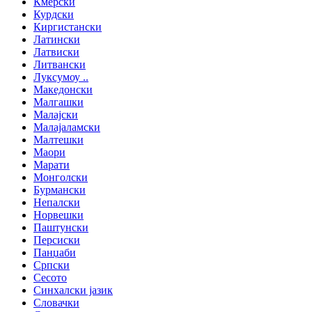
Кмерски
Курдски
Киргистански
Латински
Латвиски
Литвански
Луксумоу ..
Македонски
Малгашки
Малајски
Малајаламски
Малтешки
Маори
Марати
Монголски
Бурмански
Непалски
Норвешки
Паштунски
Персиски
Панџаби
Српски
Сесото
Синхалски јазик
Словачки