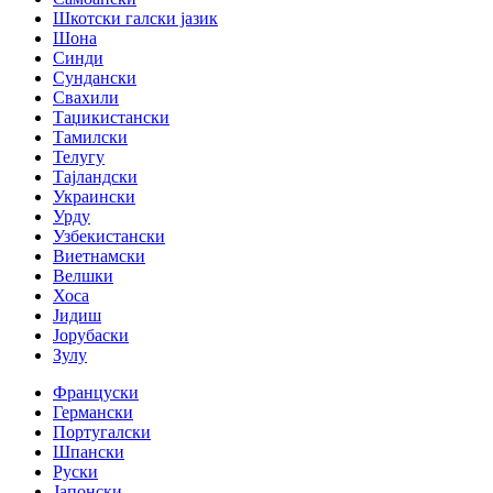
Шкотски галски јазик
Шона
Синди
Сундански
Свахили
Таџикистански
Тамилски
Телугу
Тајландски
Украински
Урду
Узбекистански
Виетнамски
Велшки
Хоса
Јидиш
Јорубаски
Зулу
Француски
Германски
Португалски
Шпански
Руски
Јапонски