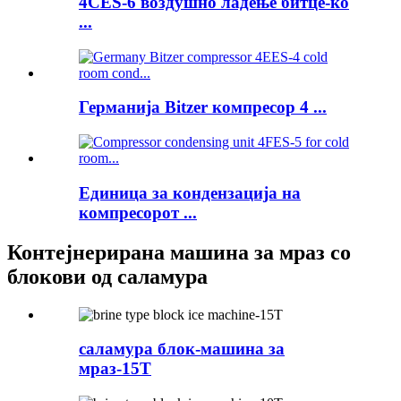
4CES-6 воздушно ладење битце-ко
...
Германија Bitzer компресор 4 ...
Единица за кондензација на
компресорот ...
Контејнерирана машина за мраз со
блокови од саламура
саламура блок-машина за
мраз-15T