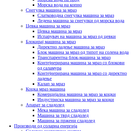
Морска вода на копно
Снегулка машина за мраз
Слатководна снегулка машина за мраз
Ледена машина за снегулки од морска вода
Цевка машина за мраз
Цевка машина за мраз
Испарувач на машина за мраз од цевки
Блокирај машина за мраз
Директно ладење машина за мраз
Блок машина за мраз од типот на солена вода
Транспарентна блок-машина за мраз
Контејнерирана машина за мраз со блокови
од саламура
Контејнерирана машина за мраз со директно
ладење
Калап за мраз
Коцка мраз машина
Комерцијална машина за мраз за коцки
Индустриска машина за мраз за коцки
Апарат за сладолед
Мека машина за сладолед
Машина за тврд сладолед
Машина за пржени сладолед
Производи од соларна енергија