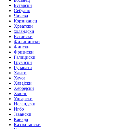
Босанец
Бугарски
Себуано
Чичева
Корзиканец
Хрватски
холандски
Естонски
Филипински
Фински
Фризиски
Галициски
Грузиски
Гуџарати
Хаити
Хауса
Хавајски
Хебрејски
Хмонг
Унгарски
Исландски
Игбо
Јавански
Канада
Казахстански