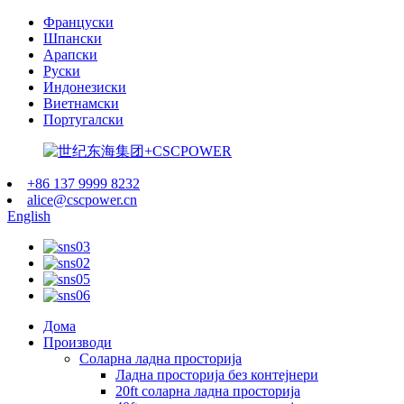
Француски
Шпански
Арапски
Руски
Индонезиски
Виетнамски
Португалски
+86 137 9999 8232
alice@cscpower.cn
English
Дома
Производи
Соларна ладна просторија
Ладна просторија без контејнери
20ft соларна ладна просторија