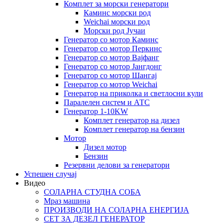
Комплет за морски генератори
Каминс морски род
Weichai морски род
Морски род Јучаи
Генератор со мотор Каминс
Генератор со мотор Перкинс
Генератор со мотор Вајфанг
Генератор со мотор Јангдонг
Генератор со мотор Шангај
Генератор со мотор Weichai
Генератор на приколка и светлосни кули
Паралелен систем и АТС
Генератор 1-10KW
Комплет генератор на дизел
Комплет генератор на бензин
Мотор
Дизел мотор
Бензин
Резервни делови за генератори
Успешен случај
Видео
СОЛАРНА СТУДНА СОБА
Мраз машина
ПРОИЗВОДИ НА СОЛАРНА ЕНЕРГИЈА
СЕТ ЗА ДЕЗЕЛ ГЕНЕРАТОР