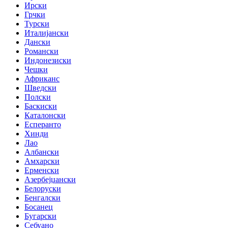
Ирски
Грчки
Турски
Италијански
Дански
Романски
Индонезиски
Чешки
Африканс
Шведски
Полски
Баскиски
Каталонски
Есперанто
Хинди
Лао
Албански
Амхарски
Ерменски
Азербејџански
Белоруски
Бенгалски
Босанец
Бугарски
Себуано