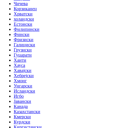
Чичева
Корзиканец
Хрватски
холандски
Естонски
Филипински
Фински
Фризиски
Галициски
Грузиски
Гуџарати
Хаити
Хауса
Хавајски
Хебрејски
Хмонг
Унгарски
Исландски
Игбо
Јавански
Канада
Казахстански
Кмерски
Курдски
Киргистански