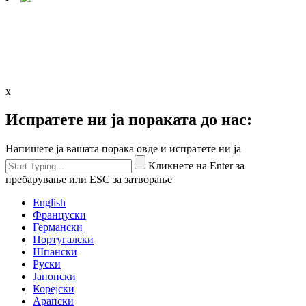
x
Испратете ни ја пораката до нас:
Напишете ја вашата порака овде и испратете ни ја
Кликнете на Enter за
пребарување или ESC за затворање
English
Француски
Германски
Португалски
Шпански
Руски
Јапонски
Корејски
Арапски