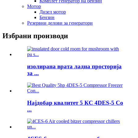
Комплет генератор на бензин
Мотор
Дизел мотор
Бензин
Резервни делови за генератори
Избрани производи
изолирана врата ладна просторија
за ...
Најдобар квалитет 5 КС 4DES-5 Co
...