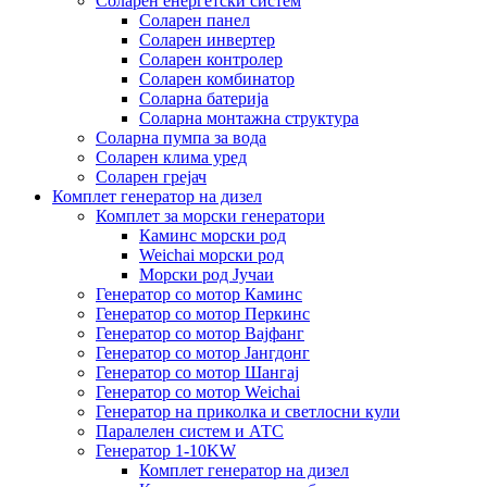
Соларен енергетски систем
Соларен панел
Соларен инвертер
Соларен контролер
Соларен комбинатор
Соларна батерија
Соларна монтажна структура
Соларна пумпа за вода
Соларен клима уред
Соларен грејач
Комплет генератор на дизел
Комплет за морски генератори
Каминс морски род
Weichai морски род
Морски род Јучаи
Генератор со мотор Каминс
Генератор со мотор Перкинс
Генератор со мотор Вајфанг
Генератор со мотор Јангдонг
Генератор со мотор Шангај
Генератор со мотор Weichai
Генератор на приколка и светлосни кули
Паралелен систем и АТС
Генератор 1-10KW
Комплет генератор на дизел