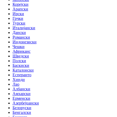
Корејски
Арапски
Ирски
Грчки
Турски
Италијански
Дански
Романски
Индонезиски
Чешки
Африканс
Шведски
Полски
Баскиски
Каталонски
Есперанто
Хинди
Лао
Албански
Амхарски
Ерменски
Азербејџански
Белоруски
Бенгалски