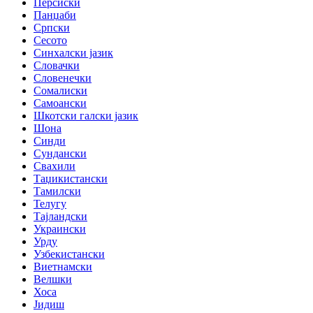
Персиски
Панџаби
Српски
Сесото
Синхалски јазик
Словачки
Словенечки
Сомалиски
Самоански
Шкотски галски јазик
Шона
Синди
Сундански
Свахили
Таџикистански
Тамилски
Телугу
Тајландски
Украински
Урду
Узбекистански
Виетнамски
Велшки
Хоса
Јидиш