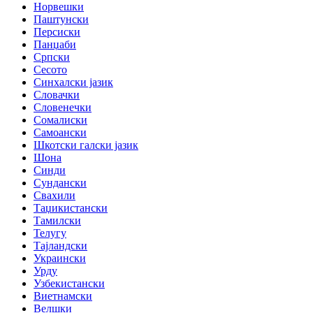
Норвешки
Паштунски
Персиски
Панџаби
Српски
Сесото
Синхалски јазик
Словачки
Словенечки
Сомалиски
Самоански
Шкотски галски јазик
Шона
Синди
Сундански
Свахили
Таџикистански
Тамилски
Телугу
Тајландски
Украински
Урду
Узбекистански
Виетнамски
Велшки