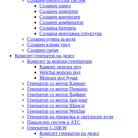
Соларен енергетски систем
Соларен панел
Соларен инвертер
Соларен контролер
Соларен комбинатор
Соларна батерија
Соларна монтажна структура
Соларна пумпа за вода
Соларен клима уред
Соларен грејач
Комплет генератор на дизел
Комплет за морски генератори
Каминс морски род
Weichai морски род
Морски род Јучаи
Генератор со мотор Каминс
Генератор со мотор Перкинс
Генератор со мотор Вајфанг
Генератор со мотор Јангдонг
Генератор со мотор Шангај
Генератор со мотор Weichai
Генератор на приколка и светлосни кули
Паралелен систем и АТС
Генератор 1-10KW
Комплет генератор на дизел