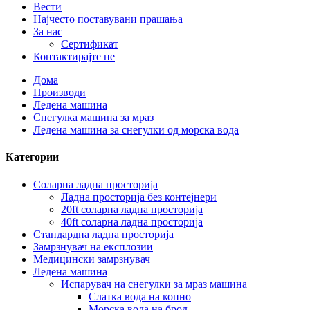
Вести
Најчесто поставувани прашања
За нас
Сертификат
Контактирајте не
Дома
Производи
Ледена машина
Снегулка машина за мраз
Ледена машина за снегулки од морска вода
Категории
Соларна ладна просторија
Ладна просторија без контејнери
20ft соларна ладна просторија
40ft соларна ладна просторија
Стандардна ладна просторија
Замрзнувач на експлозии
Медицински замрзнувач
Ледена машина
Испарувач на снегулки за мраз машина
Слатка вода на копно
Морска вода на брод