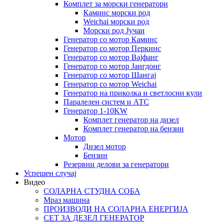
Комплет за морски генератори
Каминс морски род
Weichai морски род
Морски род Јучаи
Генератор со мотор Каминс
Генератор со мотор Перкинс
Генератор со мотор Вајфанг
Генератор со мотор Јангдонг
Генератор со мотор Шангај
Генератор со мотор Weichai
Генератор на приколка и светлосни кули
Паралелен систем и АТС
Генератор 1-10KW
Комплет генератор на дизел
Комплет генератор на бензин
Мотор
Дизел мотор
Бензин
Резервни делови за генератори
Успешен случај
Видео
СОЛАРНА СТУДНА СОБА
Мраз машина
ПРОИЗВОДИ НА СОЛАРНА ЕНЕРГИЈА
СЕТ ЗА ДЕЗЕЛ ГЕНЕРАТОР