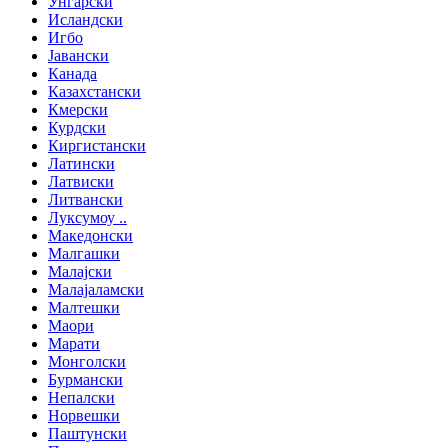
Унгарски
Исландски
Игбо
Јавански
Канада
Казахстански
Кмерски
Курдски
Киргистански
Латински
Латвиски
Литвански
Луксумоу ..
Македонски
Малгашки
Малајски
Малајаламски
Малтешки
Маори
Марати
Монголски
Бурмански
Непалски
Норвешки
Паштунски