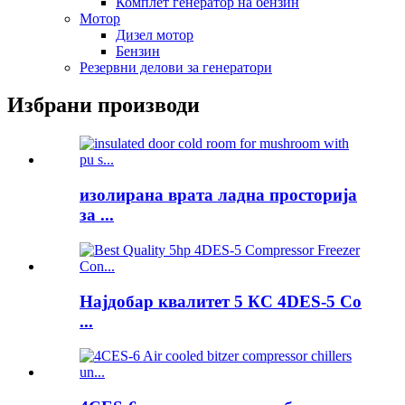
Комплет генератор на бензин
Мотор
Дизел мотор
Бензин
Резервни делови за генератори
Избрани производи
изолирана врата ладна просторија
за ...
Најдобар квалитет 5 КС 4DES-5 Co
...