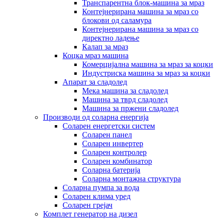
Транспарентна блок-машина за мраз
Контејнерирана машина за мраз со
блокови од саламура
Контејнерирана машина за мраз со
директно ладење
Калап за мраз
Коцка мраз машина
Комерцијална машина за мраз за коцки
Индустриска машина за мраз за коцки
Апарат за сладолед
Мека машина за сладолед
Машина за тврд сладолед
Машина за пржени сладолед
Производи од соларна енергија
Соларен енергетски систем
Соларен панел
Соларен инвертер
Соларен контролер
Соларен комбинатор
Соларна батерија
Соларна монтажна структура
Соларна пумпа за вода
Соларен клима уред
Соларен грејач
Комплет генератор на дизел