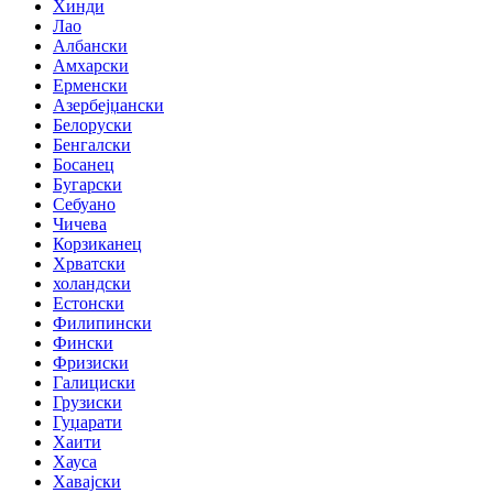
Хинди
Лао
Албански
Амхарски
Ерменски
Азербејџански
Белоруски
Бенгалски
Босанец
Бугарски
Себуано
Чичева
Корзиканец
Хрватски
холандски
Естонски
Филипински
Фински
Фризиски
Галициски
Грузиски
Гуџарати
Хаити
Хауса
Хавајски