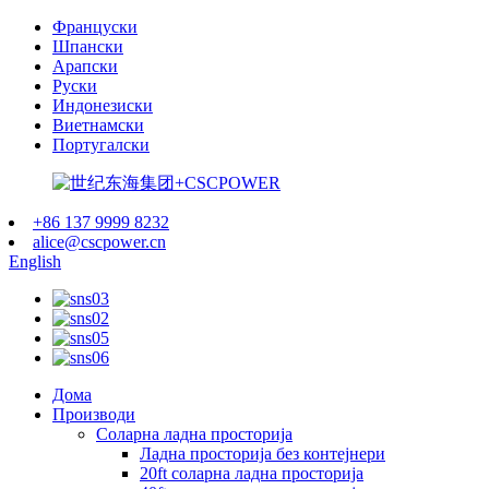
Француски
Шпански
Арапски
Руски
Индонезиски
Виетнамски
Португалски
+86 137 9999 8232
alice@cscpower.cn
English
Дома
Производи
Соларна ладна просторија
Ладна просторија без контејнери
20ft соларна ладна просторија