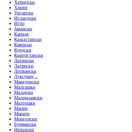
Хебрејски
Хмонг
Унгарски
Исландски
Игбо
Јавански
Канада
Казахстански
Кмерски
Курдски
Киргистански
Латински
Латвиски
Литвански
Луксумоу ..
Македонски
Малгашки
Малајски
Малајаламски
Малтешки
Маори
Марати
Монголски
Бурмански
Непалски