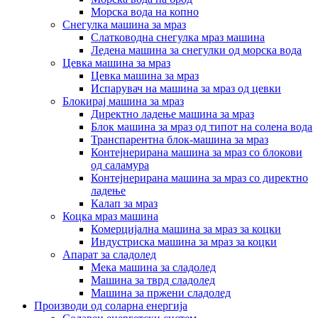
Морска вода на копно
Снегулка машина за мраз
Слатководна снегулка мраз машина
Ледена машина за снегулки од морска вода
Цевка машина за мраз
Цевка машина за мраз
Испарувач на машина за мраз од цевки
Блокирај машина за мраз
Директно ладење машина за мраз
Блок машина за мраз од типот на солена вода
Транспарентна блок-машина за мраз
Контејнерирана машина за мраз со блокови
од саламура
Контејнерирана машина за мраз со директно
ладење
Калап за мраз
Коцка мраз машина
Комерцијална машина за мраз за коцки
Индустриска машина за мраз за коцки
Апарат за сладолед
Мека машина за сладолед
Машина за тврд сладолед
Машина за пржени сладолед
Производи од соларна енергија