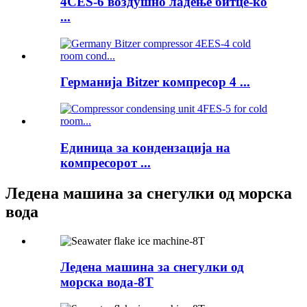
4CES-6 воздушно ладење битце-ко
...
Германија Bitzer компресор 4 ...
Единица за кондензација на
компресорот ...
Ледена машина за снегулки од морска
вода
Ледена машина за снегулки од
морска вода-8T