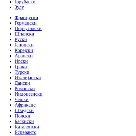
Јорубаски
Зулу
Француски
Германски
Португалски
Шпански
Руски
Јапонски
Корејски
Арапски
Ирски
Грчки
Турски
Италијански
Дански
Романски
Индонезиски
Чешки
Африканс
Шведски
Полски
Баскиски
Каталонски
Есперанто