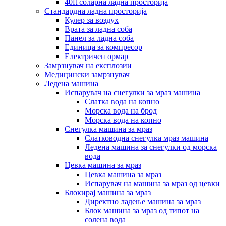
40ft соларна ладна просторија
Стандардна ладна просторија
Кулер за воздух
Врата за ладна соба
Панел за ладна соба
Единица за компресор
Електричен ормар
Замрзнувач на експлозии
Медицински замрзнувач
Ледена машина
Испарувач на снегулки за мраз машина
Слатка вода на копно
Морска вода на брод
Морска вода на копно
Снегулка машина за мраз
Слатководна снегулка мраз машина
Ледена машина за снегулки од морска
вода
Цевка машина за мраз
Цевка машина за мраз
Испарувач на машина за мраз од цевки
Блокирај машина за мраз
Директно ладење машина за мраз
Блок машина за мраз од типот на
солена вода