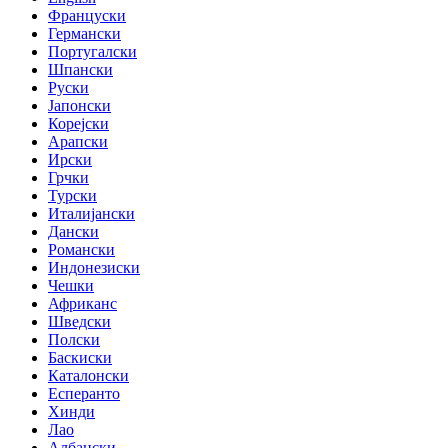
Француски
Германски
Португалски
Шпански
Руски
Јапонски
Корејски
Арапски
Ирски
Грчки
Турски
Италијански
Дански
Романски
Индонезиски
Чешки
Африканс
Шведски
Полски
Баскиски
Каталонски
Есперанто
Хинди
Лао
Албански