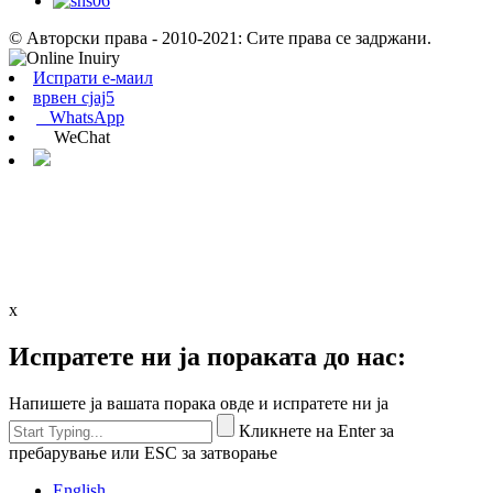
© Авторски права - 2010-2021: Сите права се задржани.
Испрати е-маил
врвен сјај5
WhatsApp
WeChat
x
Испратете ни ја пораката до нас:
Напишете ја вашата порака овде и испратете ни ја
Кликнете на Enter за
пребарување или ESC за затворање
English