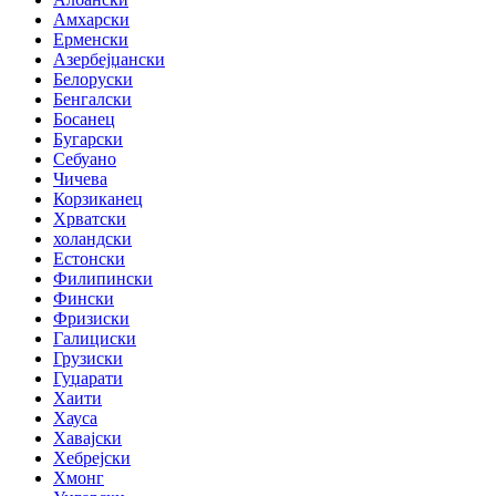
Амхарски
Ерменски
Азербејџански
Белоруски
Бенгалски
Босанец
Бугарски
Себуано
Чичева
Корзиканец
Хрватски
холандски
Естонски
Филипински
Фински
Фризиски
Галициски
Грузиски
Гуџарати
Хаити
Хауса
Хавајски
Хебрејски
Хмонг