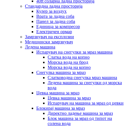
40ft соларна ладна просторија
Стандардна ладна просторија
Кулер за воздух
Врата за ладна соба
Панел за ладна соба
Единица за компресор
Електричен ормар
Замрзнувач на експлозии
Медицински замрзнувач
Ледена машина
Испарувач на снегулки за мраз машина
Слатка вода на копно
Морска вода на брод
Морска вода на копно
Снегулка машина за мраз
Слатководна снегулка мраз машина
Ледена машина за снегулки од морска
вода
Цевка машина за мраз
Цевка машина за мраз
Испарувач на машина за мраз од цевки
Блокирај машина за мраз
Директно ладење машина за мраз
Блок машина за мраз од типот на
солена вода