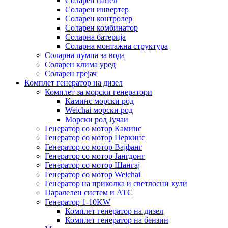
Соларен панел
Соларен инвертер
Соларен контролер
Соларен комбинатор
Соларна батерија
Соларна монтажна структура
Соларна пумпа за вода
Соларен клима уред
Соларен грејач
Комплет генератор на дизел
Комплет за морски генератори
Каминс морски род
Weichai морски род
Морски род Јучаи
Генератор со мотор Каминс
Генератор со мотор Перкинс
Генератор со мотор Вајфанг
Генератор со мотор Јангдонг
Генератор со мотор Шангај
Генератор со мотор Weichai
Генератор на приколка и светлосни кули
Паралелен систем и АТС
Генератор 1-10KW
Комплет генератор на дизел
Комплет генератор на бензин