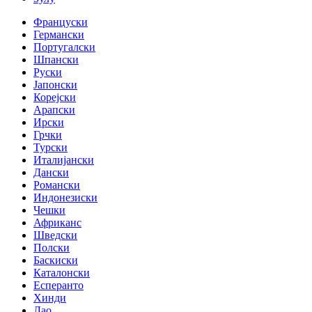
Француски
Германски
Португалски
Шпански
Руски
Јапонски
Корејски
Арапски
Ирски
Грчки
Турски
Италијански
Дански
Романски
Индонезиски
Чешки
Африканс
Шведски
Полски
Баскиски
Каталонски
Есперанто
Хинди
Лао