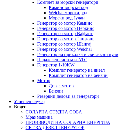
Комплет за морски генератори
Каминс морски род
Weichai морски род
Морски род Јучаи
Генератор со мотор Каминс
Генератор со мотор Перкинс
Генератор со мотор Вајфанг
Генератор со мотор Јангдонг
Генератор со мотор Шангај
Генератор со мотор Weichai
Генератор на приколка и светлосни кули
Паралелен систем и АТС
Генератор 1-10KW
Комплет генератор на дизел
Комплет генератор на бензин
Мотор
Дизел мотор
Бензин
Резервни делови за генератори
Успешен случај
Видео
СОЛАРНА СТУДНА СОБА
Мраз машина
ПРОИЗВОДИ НА СОЛАРНА ЕНЕРГИЈА
СЕТ ЗА ДЕЗЕЛ ГЕНЕРАТОР