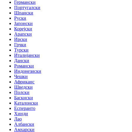
Германски
Португалски
Шпански
Руски
Јапонски
Корејски
Арапски
Ирски
Грчки
Турски
Италијански
Дански
Романски
Индонезиски
Чешки
Африканс
Шведски
Полски
Баскиски
Каталонски
Есперанто
Хинди
Лао
Албански
Амхарски