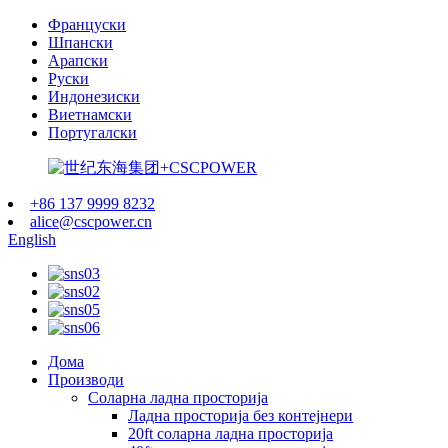
Француски
Шпански
Арапски
Руски
Индонезиски
Виетнамски
Португалски
+86 137 9999 8232
alice@cscpower.cn
English
Дома
Производи
Соларна ладна просторија
Ладна просторија без контејнери
20ft соларна ладна просторија