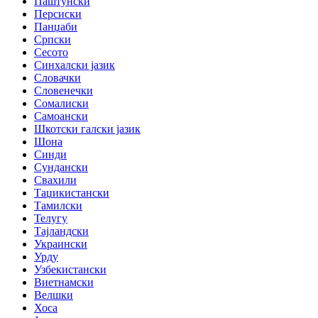
Паштунски
Персиски
Панџаби
Српски
Сесото
Синхалски јазик
Словачки
Словенечки
Сомалиски
Самоански
Шкотски галски јазик
Шона
Синди
Сундански
Свахили
Таџикистански
Тамилски
Телугу
Тајландски
Украински
Урду
Узбекистански
Виетнамски
Велшки
Хоса