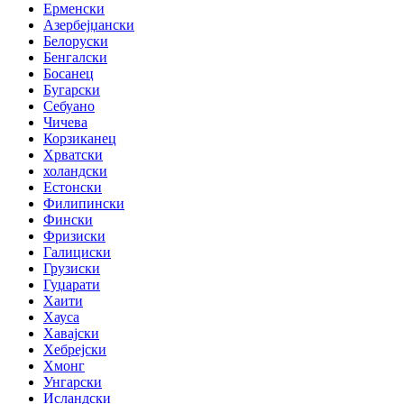
Ерменски
Азербејџански
Белоруски
Бенгалски
Босанец
Бугарски
Себуано
Чичева
Корзиканец
Хрватски
холандски
Естонски
Филипински
Фински
Фризиски
Галициски
Грузиски
Гуџарати
Хаити
Хауса
Хавајски
Хебрејски
Хмонг
Унгарски
Исландски