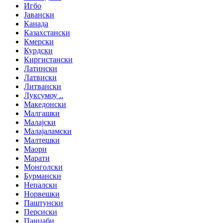
Игбо
Јавански
Канада
Казахстански
Кмерски
Курдски
Киргистански
Латински
Латвиски
Литвански
Луксумоу ..
Македонски
Малгашки
Малајски
Малајаламски
Малтешки
Маори
Марати
Монголски
Бурмански
Непалски
Норвешки
Паштунски
Персиски
Панџаби