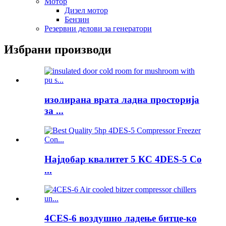
Мотор
Дизел мотор
Бензин
Резервни делови за генератори
Избрани производи
изолирана врата ладна просторија
за ...
Најдобар квалитет 5 КС 4DES-5 Co
...
4CES-6 воздушно ладење битце-ко