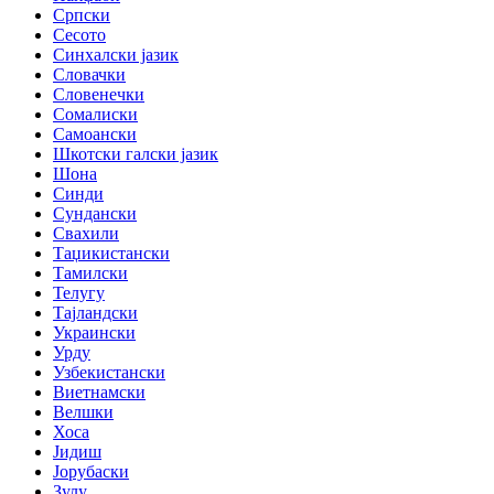
Српски
Сесото
Синхалски јазик
Словачки
Словенечки
Сомалиски
Самоански
Шкотски галски јазик
Шона
Синди
Сундански
Свахили
Таџикистански
Тамилски
Телугу
Тајландски
Украински
Урду
Узбекистански
Виетнамски
Велшки
Хоса
Јидиш
Јорубаски
Зулу