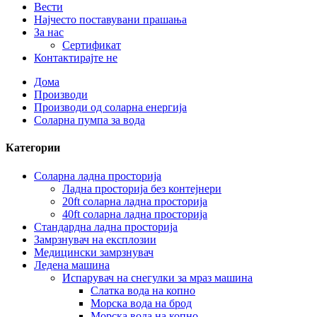
Вести
Најчесто поставувани прашања
За нас
Сертификат
Контактирајте не
Дома
Производи
Производи од соларна енергија
Соларна пумпа за вода
Категории
Соларна ладна просторија
Ладна просторија без контејнери
20ft соларна ладна просторија
40ft соларна ладна просторија
Стандардна ладна просторија
Замрзнувач на експлозии
Медицински замрзнувач
Ледена машина
Испарувач на снегулки за мраз машина
Слатка вода на копно
Морска вода на брод
Морска вода на копно