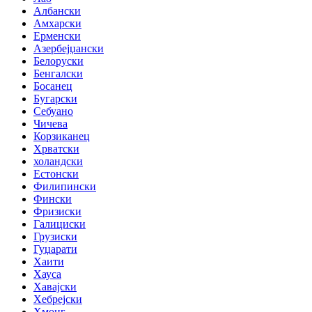
Албански
Амхарски
Ерменски
Азербејџански
Белоруски
Бенгалски
Босанец
Бугарски
Себуано
Чичева
Корзиканец
Хрватски
холандски
Естонски
Филипински
Фински
Фризиски
Галициски
Грузиски
Гуџарати
Хаити
Хауса
Хавајски
Хебрејски
Хмонг