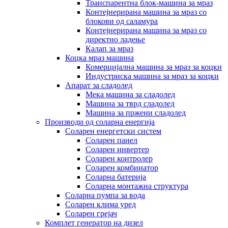
Транспарентна блок-машина за мраз
Контејнерирана машина за мраз со
блокови од саламура
Контејнерирана машина за мраз со
директно ладење
Калап за мраз
Коцка мраз машина
Комерцијална машина за мраз за коцки
Индустриска машина за мраз за коцки
Апарат за сладолед
Мека машина за сладолед
Машина за тврд сладолед
Машина за пржени сладолед
Производи од соларна енергија
Соларен енергетски систем
Соларен панел
Соларен инвертер
Соларен контролер
Соларен комбинатор
Соларна батерија
Соларна монтажна структура
Соларна пумпа за вода
Соларен клима уред
Соларен грејач
Комплет генератор на дизел