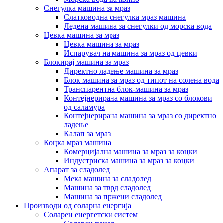
Снегулка машина за мраз
Слатководна снегулка мраз машина
Ледена машина за снегулки од морска вода
Цевка машина за мраз
Цевка машина за мраз
Испарувач на машина за мраз од цевки
Блокирај машина за мраз
Директно ладење машина за мраз
Блок машина за мраз од типот на солена вода
Транспарентна блок-машина за мраз
Контејнерирана машина за мраз со блокови
од саламура
Контејнерирана машина за мраз со директно
ладење
Калап за мраз
Коцка мраз машина
Комерцијална машина за мраз за коцки
Индустриска машина за мраз за коцки
Апарат за сладолед
Мека машина за сладолед
Машина за тврд сладолед
Машина за пржени сладолед
Производи од соларна енергија
Соларен енергетски систем