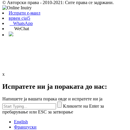
© Авторски права - 2010-2021: Сите права се задржани.
Испрати е-маил
врвен сјај5
WhatsApp
WeChat
x
Испратете ни ја пораката до нас:
Напишете ја вашата порака овде и испратете ни ја
Кликнете на Enter за
пребарување или ESC за затворање
English
Француски