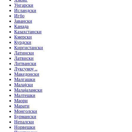
Унгарски
Исландски
Игбо
Јавански
Канада
Казахстански
Кмерски
Курдски
Киргистански
Латински
Латвиски
Литвански
Луксумоу ..
Македонски
Малгашки
Малајски
Малајаламски
Малтешки
Маори
Марати
Монголски
Бурмански
Непалски
Норвешки