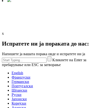
x
Испратете ни ја пораката до нас:
Напишете ја вашата порака овде и испратете ни ја
Кликнете на Enter за
пребарување или ESC за затворање
English
Француски
Германски
Португалски
Шпански
Руски
Јапонски
Корејски
Арапски