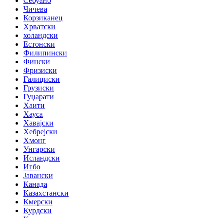
Себуано
Чичева
Корзиканец
Хрватски
холандски
Естонски
Филипински
Фински
Фризиски
Галициски
Грузиски
Гуџарати
Хаити
Хауса
Хавајски
Хебрејски
Хмонг
Унгарски
Исландски
Игбо
Јавански
Канада
Казахстански
Кмерски
Курдски