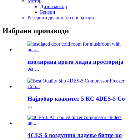
Мотор
Дизел мотор
Бензин
Резервни делови за генератори
Избрани производи
изолирана врата ладна просторија
за ...
Најдобар квалитет 5 КС 4DES-5 Co
...
4CES-6 воздушно ладење битце-ко