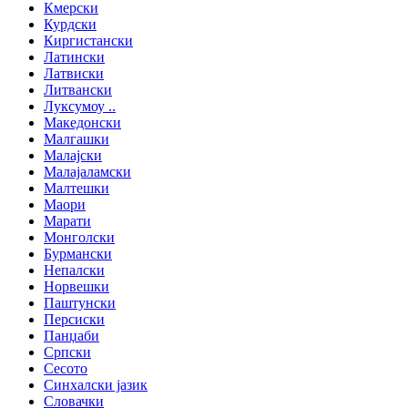
Кмерски
Курдски
Киргистански
Латински
Латвиски
Литвански
Луксумоу ..
Македонски
Малгашки
Малајски
Малајаламски
Малтешки
Маори
Марати
Монголски
Бурмански
Непалски
Норвешки
Паштунски
Персиски
Панџаби
Српски
Сесото
Синхалски јазик
Словачки