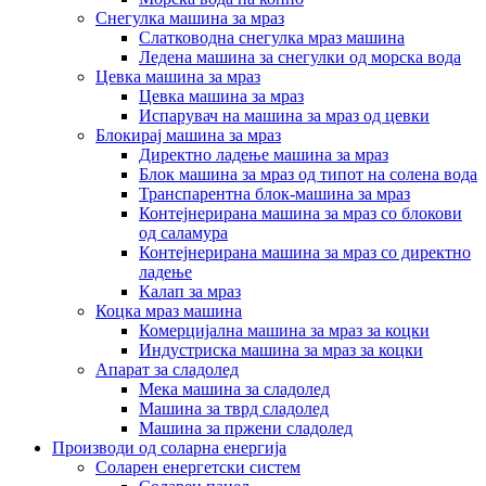
Снегулка машина за мраз
Слатководна снегулка мраз машина
Ледена машина за снегулки од морска вода
Цевка машина за мраз
Цевка машина за мраз
Испарувач на машина за мраз од цевки
Блокирај машина за мраз
Директно ладење машина за мраз
Блок машина за мраз од типот на солена вода
Транспарентна блок-машина за мраз
Контејнерирана машина за мраз со блокови
од саламура
Контејнерирана машина за мраз со директно
ладење
Калап за мраз
Коцка мраз машина
Комерцијална машина за мраз за коцки
Индустриска машина за мраз за коцки
Апарат за сладолед
Мека машина за сладолед
Машина за тврд сладолед
Машина за пржени сладолед
Производи од соларна енергија
Соларен енергетски систем