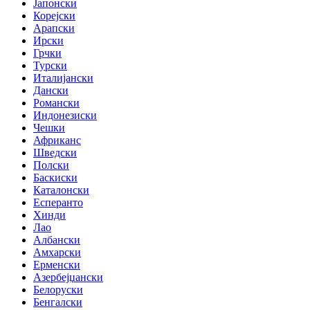
Јапонски
Корејски
Арапски
Ирски
Грчки
Турски
Италијански
Дански
Романски
Индонезиски
Чешки
Африканс
Шведски
Полски
Баскиски
Каталонски
Есперанто
Хинди
Лао
Албански
Амхарски
Ерменски
Азербејџански
Белоруски
Бенгалски