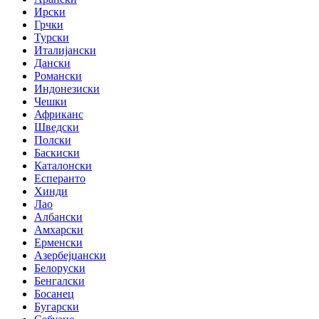
Ирски
Грчки
Турски
Италијански
Дански
Романски
Индонезиски
Чешки
Африканс
Шведски
Полски
Баскиски
Каталонски
Есперанто
Хинди
Лао
Албански
Амхарски
Ерменски
Азербејџански
Белоруски
Бенгалски
Босанец
Бугарски