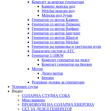
Комплет за морски генератори
Каминс морски род
Weichai морски род
Морски род Јучаи
Генератор со мотор Каминс
Генератор со мотор Перкинс
Генератор со мотор Вајфанг
Генератор со мотор Јангдонг
Генератор со мотор Шангај
Генератор со мотор Weichai
Генератор на приколка и светлосни кули
Паралелен систем и АТС
Генератор 1-10KW
Комплет генератор на дизел
Комплет генератор на бензин
Мотор
Дизел мотор
Бензин
Резервни делови за генератори
Успешен случај
Видео
СОЛАРНА СТУДНА СОБА
Мраз машина
ПРОИЗВОДИ НА СОЛАРНА ЕНЕРГИЈА
СЕТ ЗА ДЕЗЕЛ ГЕНЕРАТОР