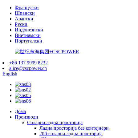
Француски
Шпански
Арапски
Руски
Индонезиски
Виетнамски
Португалски
+86 137 9999 8232
alice@cscpower.cn
English
Дома
Производи
Соларна ладна просторија
Ладна просторија без контејнери
20ft соларна ладна просторија