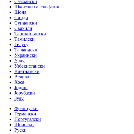
Самоански
Шкотски галски јазик
Шона
Синди
Сундански
Свахили
Таџикистански
Тамилски
Телугу
Тајландски
Украински
Урду
Узбекистански
Виетнамски
Велшки
Хоса
Јидиш
Јорубаски
Зулу
Француски
Германски
Португалски
Шпански
Руски