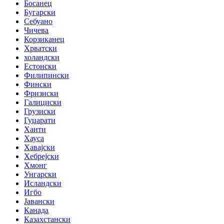
Босанец
Бугарски
Себуано
Чичева
Корзиканец
Хрватски
холандски
Естонски
Филипински
Фински
Фризиски
Галициски
Грузиски
Гуџарати
Хаити
Хауса
Хавајски
Хебрејски
Хмонг
Унгарски
Исландски
Игбо
Јавански
Канада
Казахстански