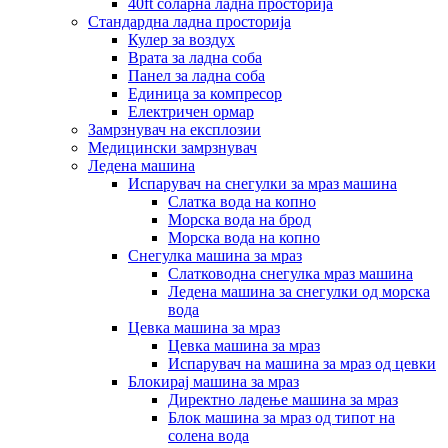
40ft соларна ладна просторија
Стандардна ладна просторија
Кулер за воздух
Врата за ладна соба
Панел за ладна соба
Единица за компресор
Електричен ормар
Замрзнувач на експлозии
Медицински замрзнувач
Ледена машина
Испарувач на снегулки за мраз машина
Слатка вода на копно
Морска вода на брод
Морска вода на копно
Снегулка машина за мраз
Слатководна снегулка мраз машина
Ледена машина за снегулки од морска
вода
Цевка машина за мраз
Цевка машина за мраз
Испарувач на машина за мраз од цевки
Блокирај машина за мраз
Директно ладење машина за мраз
Блок машина за мраз од типот на
солена вода