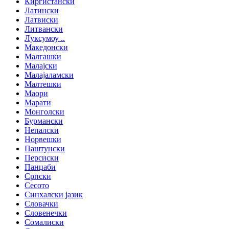
Киргистански
Латински
Латвиски
Литвански
Луксумоу ..
Македонски
Малгашки
Малајски
Малајаламски
Малтешки
Маори
Марати
Монголски
Бурмански
Непалски
Норвешки
Паштунски
Персиски
Панџаби
Српски
Сесото
Синхалски јазик
Словачки
Словенечки
Сомалиски