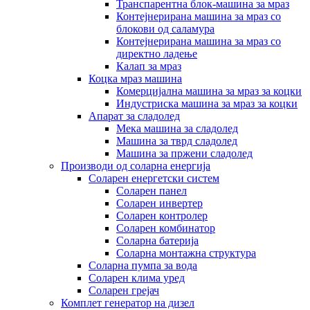
Транспарентна блок-машина за мраз
Контејнерирана машина за мраз со
блокови од саламура
Контејнерирана машина за мраз со
директно ладење
Калап за мраз
Коцка мраз машина
Комерцијална машина за мраз за коцки
Индустриска машина за мраз за коцки
Апарат за сладолед
Мека машина за сладолед
Машина за тврд сладолед
Машина за пржени сладолед
Производи од соларна енергија
Соларен енергетски систем
Соларен панел
Соларен инвертер
Соларен контролер
Соларен комбинатор
Соларна батерија
Соларна монтажна структура
Соларна пумпа за вода
Соларен клима уред
Соларен грејач
Комплет генератор на дизел