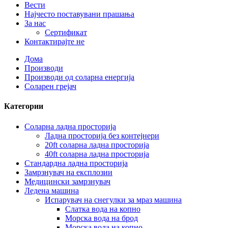
Вести
Најчесто поставувани прашања
За нас
Сертификат
Контактирајте не
Дома
Производи
Производи од соларна енергија
Соларен грејач
Категории
Соларна ладна просторија
Ладна просторија без контејнери
20ft соларна ладна просторија
40ft соларна ладна просторија
Стандардна ладна просторија
Замрзнувач на експлозии
Медицински замрзнувач
Ледена машина
Испарувач на снегулки за мраз машина
Слатка вода на копно
Морска вода на брод
Морска вода на копно