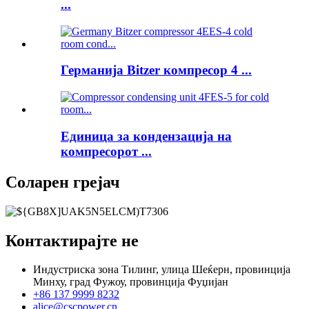
...
Германија Bitzer компресор 4 ...
Единица за кондензација на
компресорот ...
Соларен грејач
Контактирајте не
Индустриска зона Тилинг, улица Шеќерн, провинција
Минху, град Фужоу, провинција Фуџијан
+86 137 9999 8232
alice@cscpower.cn