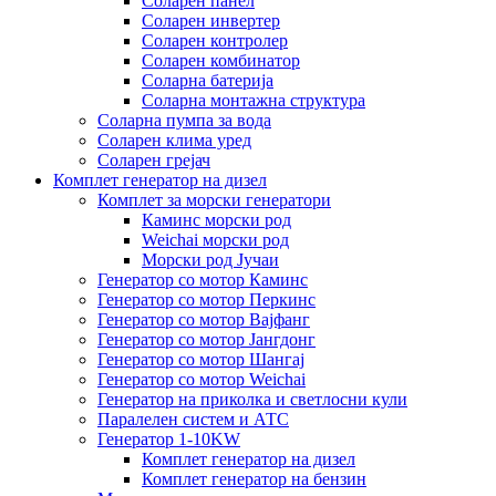
Соларен панел
Соларен инвертер
Соларен контролер
Соларен комбинатор
Соларна батерија
Соларна монтажна структура
Соларна пумпа за вода
Соларен клима уред
Соларен грејач
Комплет генератор на дизел
Комплет за морски генератори
Каминс морски род
Weichai морски род
Морски род Јучаи
Генератор со мотор Каминс
Генератор со мотор Перкинс
Генератор со мотор Вајфанг
Генератор со мотор Јангдонг
Генератор со мотор Шангај
Генератор со мотор Weichai
Генератор на приколка и светлосни кули
Паралелен систем и АТС
Генератор 1-10KW
Комплет генератор на дизел
Комплет генератор на бензин