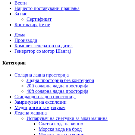
Вести
Најчесто поставувани прашања
За нас
Сертификат
Контактирајте не
Дома
Производи
Комплет генератор на дизел
Генератор со мотор Шангај
Категории
Соларна ладна просторија
Ладна просторија без контејнери
20ft соларна ладна просторија
40ft соларна ладна просторија
Стандардна ладна просторија
Замрзнувач на експлозии
Медицински замрзнувач
Ледена машина
Испарувач на снегулки за мраз машина
Слатка вода на копно
Морска вода на брод
Морска вода на копно