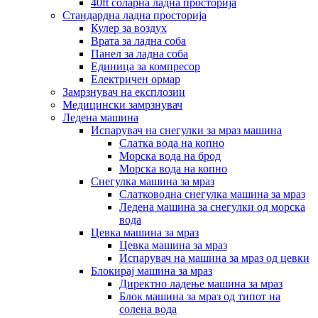
40ft соларна ладна просторија
Стандардна ладна просторија
Кулер за воздух
Врата за ладна соба
Панел за ладна соба
Единица за компресор
Електричен ормар
Замрзнувач на експлозии
Медицински замрзнувач
Ледена машина
Испарувач на снегулки за мраз машина
Слатка вода на копно
Морска вода на брод
Морска вода на копно
Снегулка машина за мраз
Слатководна снегулка машина за мраз
Ледена машина за снегулки од морска
вода
Цевка машина за мраз
Цевка машина за мраз
Испарувач на машина за мраз од цевки
Блокирај машина за мраз
Директно ладење машина за мраз
Блок машина за мраз од типот на
солена вода