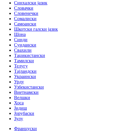
Синхалски јазик
Словачки
Словенечки
Сомалиски
Самоански
Шкотски галски јазик
Шона
Синди
Сундански
Свахили
Таџикистански
Тамилски
Телугу
Тајландски
Украински
Урду
Узбекистански
Виетнамски
Велшки
Хоса
Јидиш
Јорубаски
Зулу
Француски