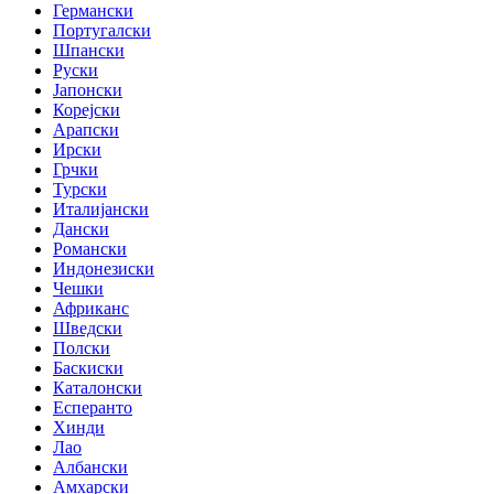
Германски
Португалски
Шпански
Руски
Јапонски
Корејски
Арапски
Ирски
Грчки
Турски
Италијански
Дански
Романски
Индонезиски
Чешки
Африканс
Шведски
Полски
Баскиски
Каталонски
Есперанто
Хинди
Лао
Албански
Амхарски