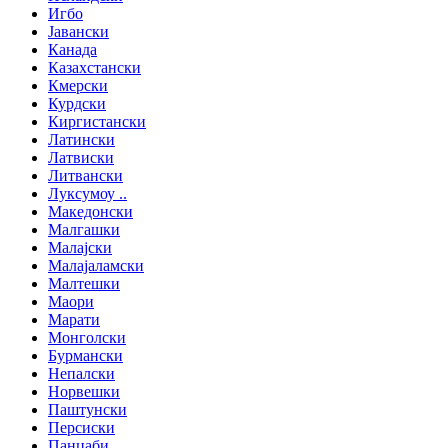
Игбо
Јавански
Канада
Казахстански
Кмерски
Курдски
Киргистански
Латински
Латвиски
Литвански
Луксумоу ..
Македонски
Малгашки
Малајски
Малајаламски
Малтешки
Маори
Марати
Монголски
Бурмански
Непалски
Норвешки
Паштунски
Персиски
Панџаби