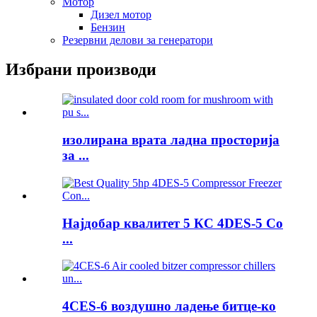
Мотор
Дизел мотор
Бензин
Резервни делови за генератори
Избрани производи
изолирана врата ладна просторија
за ...
Најдобар квалитет 5 КС 4DES-5 Co
...
4CES-6 воздушно ладење битце-ко