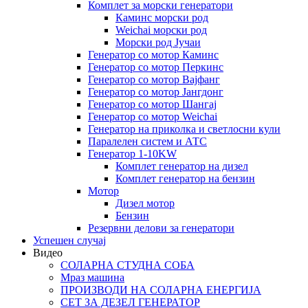
Комплет за морски генератори
Каминс морски род
Weichai морски род
Морски род Јучаи
Генератор со мотор Каминс
Генератор со мотор Перкинс
Генератор со мотор Вајфанг
Генератор со мотор Јангдонг
Генератор со мотор Шангај
Генератор со мотор Weichai
Генератор на приколка и светлосни кули
Паралелен систем и АТС
Генератор 1-10KW
Комплет генератор на дизел
Комплет генератор на бензин
Мотор
Дизел мотор
Бензин
Резервни делови за генератори
Успешен случај
Видео
СОЛАРНА СТУДНА СОБА
Мраз машина
ПРОИЗВОДИ НА СОЛАРНА ЕНЕРГИЈА
СЕТ ЗА ДЕЗЕЛ ГЕНЕРАТОР