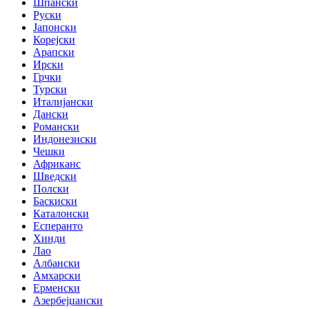
Шпански
Руски
Јапонски
Корејски
Арапски
Ирски
Грчки
Турски
Италијански
Дански
Романски
Индонезиски
Чешки
Африканс
Шведски
Полски
Баскиски
Каталонски
Есперанто
Хинди
Лао
Албански
Амхарски
Ерменски
Азербејџански