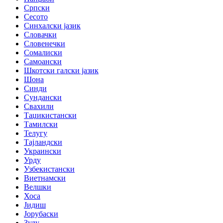
Српски
Сесото
Синхалски јазик
Словачки
Словенечки
Сомалиски
Самоански
Шкотски галски јазик
Шона
Синди
Сундански
Свахили
Таџикистански
Тамилски
Телугу
Тајландски
Украински
Урду
Узбекистански
Виетнамски
Велшки
Хоса
Јидиш
Јорубаски
Зулу