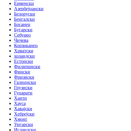
Ерменски
Азербејџански
Белоруски
Бенгалски
Босанец
Бугарски
Себуано
Чичева
Корзиканец
Хрватски
холандски
Естонски
Филипински
Фински
Фризиски
Галициски
Грузиски
Гуџарати
Хаити
Хауса
Хавајски
Хебрејски
Хмонг
Унгарски
Исландски