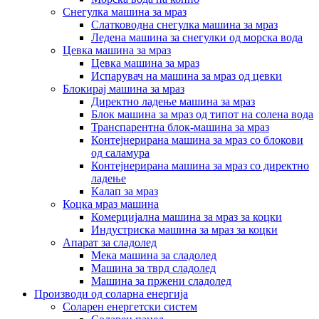
Снегулка машина за мраз
Слатководна снегулка машина за мраз
Ледена машина за снегулки од морска вода
Цевка машина за мраз
Цевка машина за мраз
Испарувач на машина за мраз од цевки
Блокирај машина за мраз
Директно ладење машина за мраз
Блок машина за мраз од типот на солена вода
Транспарентна блок-машина за мраз
Контејнерирана машина за мраз со блокови
од саламура
Контејнерирана машина за мраз со директно
ладење
Калап за мраз
Коцка мраз машина
Комерцијална машина за мраз за коцки
Индустриска машина за мраз за коцки
Апарат за сладолед
Мека машина за сладолед
Машина за тврд сладолед
Машина за пржени сладолед
Производи од соларна енергија
Соларен енергетски систем