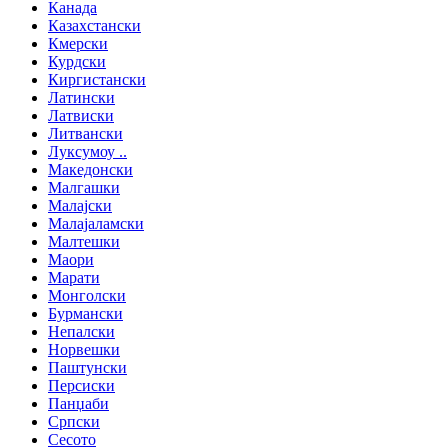
Канада
Казахстански
Кмерски
Курдски
Киргистански
Латински
Латвиски
Литвански
Луксумоу ..
Македонски
Малгашки
Малајски
Малајаламски
Малтешки
Маори
Марати
Монголски
Бурмански
Непалски
Норвешки
Паштунски
Персиски
Панџаби
Српски
Сесото