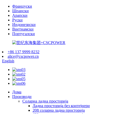
Француски
Шпански
Арапски
Руски
Индонезиски
Виетнамски
Португалски
+86 137 9999 8232
alice@cscpower.cn
English
Дома
Производи
Соларна ладна просторија
Ладна просторија без контејнери
20ft соларна ладна просторија