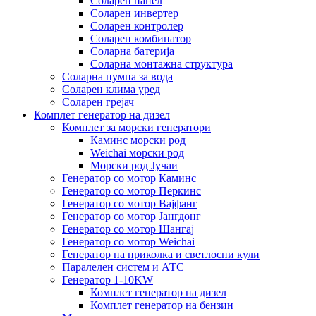
Соларен панел
Соларен инвертер
Соларен контролер
Соларен комбинатор
Соларна батерија
Соларна монтажна структура
Соларна пумпа за вода
Соларен клима уред
Соларен грејач
Комплет генератор на дизел
Комплет за морски генератори
Каминс морски род
Weichai морски род
Морски род Јучаи
Генератор со мотор Каминс
Генератор со мотор Перкинс
Генератор со мотор Вајфанг
Генератор со мотор Јангдонг
Генератор со мотор Шангај
Генератор со мотор Weichai
Генератор на приколка и светлосни кули
Паралелен систем и АТС
Генератор 1-10KW
Комплет генератор на дизел
Комплет генератор на бензин