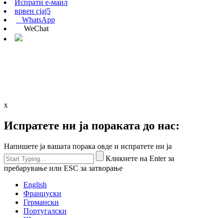
Испрати е-маил
врвен сјај5
WhatsApp
WeChat
x
Испратете ни ја пораката до нас:
Напишете ја вашата порака овде и испратете ни ја
Кликнете на Enter за
пребарување или ESC за затворање
English
Француски
Германски
Португалски