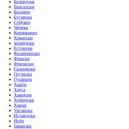
Белоруски
Бенгалски
Босанец
Бугарски
Себуано
Чичева
Корзиканец
Хрватски
холандски
Естонски
Филипински
Фински
Фризиски
Галициски
Грузиски
Гуџарати
Хаити
Хауса
Хавајски
Хебрејски
Хмонг
Унгарски
Исландски
Игбо
Јавански