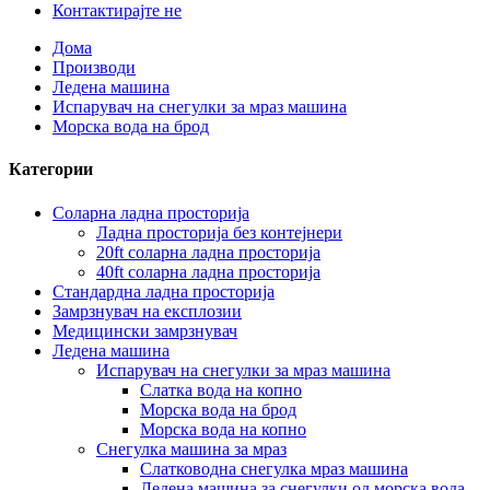
Контактирајте не
Дома
Производи
Ледена машина
Испарувач на снегулки за мраз машина
Морска вода на брод
Категории
Соларна ладна просторија
Ладна просторија без контејнери
20ft соларна ладна просторија
40ft соларна ладна просторија
Стандардна ладна просторија
Замрзнувач на експлозии
Медицински замрзнувач
Ледена машина
Испарувач на снегулки за мраз машина
Слатка вода на копно
Морска вода на брод
Морска вода на копно
Снегулка машина за мраз
Слатководна снегулка мраз машина
Ледена машина за снегулки од морска вода