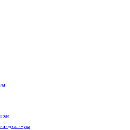
ода
 вода
ови од саламура