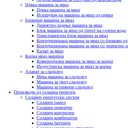
Цевка машина за мраз
Цевка машина за мраз
Испарувач на машина за мраз од цевки
Блокирај машина за мраз
Директно ладење машина за мраз
Блок машина за мраз од типот на солена вода
Транспарентна блок-машина за мраз
Контејнерирана машина за мраз со блокови од
Контејнерирана машина за мраз со директно 
Калап за мраз
Коцка мраз машина
Комерцијална машина за мраз за коцки
Индустриска машина за мраз за коцки
Апарат за сладолед
Мека машина за сладолед
Машина за тврд сладолед
Машина за пржени сладолед
Производи од соларна енергија
Соларен енергетски систем
Соларен панел
Соларен инвертер
Соларен контролер
Соларен комбинатор
Соларна батерија