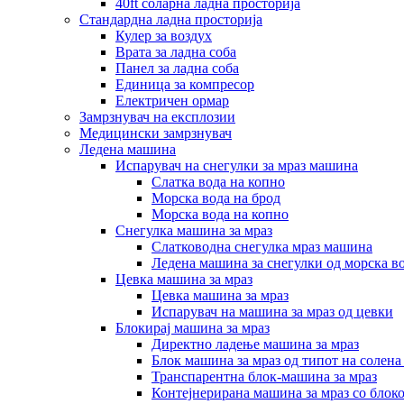
40ft соларна ладна просторија
Стандардна ладна просторија
Кулер за воздух
Врата за ладна соба
Панел за ладна соба
Единица за компресор
Електричен ормар
Замрзнувач на експлозии
Медицински замрзнувач
Ледена машина
Испарувач на снегулки за мраз машина
Слатка вода на копно
Морска вода на брод
Морска вода на копно
Снегулка машина за мраз
Слатководна снегулка мраз машина
Ледена машина за снегулки од морска в
Цевка машина за мраз
Цевка машина за мраз
Испарувач на машина за мраз од цевки
Блокирај машина за мраз
Директно ладење машина за мраз
Блок машина за мраз од типот на солена
Транспарентна блок-машина за мраз
Контејнерирана машина за мраз со блок