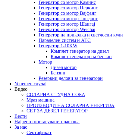
Генератор со мотор Каминс
Генератор со мотор Перкинс
Генератор со мотор Вајфанг
Генератор со мотор Јангдонг
Генератор со мотор Шангај
Генератор со мотор Weichai
Генератор на приколка и светлосни кули
Паралелен систем и АТС
Генератор 1-10KW
Комплет генератор на дизел
Комплет генератор на бензин
Мотор
Дизел мотор
Бензин
Резервни делови за генератори
Успешен случај
Видео
СОЛАРНА СТУДНА СОБА
Мраз машина
ПРОИЗВОДИ НА СОЛАРНА ЕНЕРГИЈА
СЕТ ЗА ДЕЗЕЛ ГЕНЕРАТОР
Вести
Најчесто поставувани прашања
За нас
Сертификат