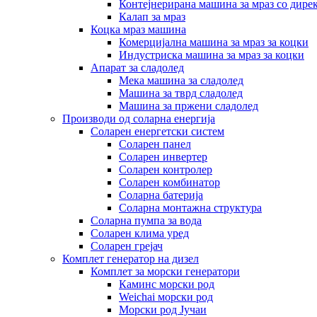
Контејнерирана машина за мраз со дире
Калап за мраз
Коцка мраз машина
Комерцијална машина за мраз за коцки
Индустриска машина за мраз за коцки
Апарат за сладолед
Мека машина за сладолед
Машина за тврд сладолед
Машина за пржени сладолед
Производи од соларна енергија
Соларен енергетски систем
Соларен панел
Соларен инвертер
Соларен контролер
Соларен комбинатор
Соларна батерија
Соларна монтажна структура
Соларна пумпа за вода
Соларен клима уред
Соларен грејач
Комплет генератор на дизел
Комплет за морски генератори
Каминс морски род
Weichai морски род
Морски род Јучаи