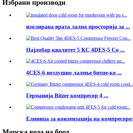
Избрани производи
изолирана врата ладна просторија за ...
Најдобар квалитет 5 КС 4DES-5 Co ...
4CES-6 воздушно ладење битце-ко ...
Германија Bitzer компресор 4 ...
Единица за кондензација на компресорот 
Морска вода на брод