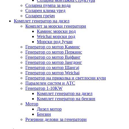
Соларна монтажна структура
Соларна пумпа за вода
Соларен клима уред
Соларен грејач
Комплет генератор на дизел
Комплет за морски генератори
Каминс морски род
Weichai морски род
Морски род Јучаи
Генератор со мотор Каминс
Генератор со мотор Перкинс
Генератор со мотор Вајфанг
Генератор со мотор Јангдонг
Генератор со мотор Шангај
Генератор со мотор Weichai
Генератор на приколка и светлосни кули
Паралелен систем и АТС
Генератор 1-10KW
Комплет генератор на дизел
Комплет генератор на бензин
Мотор
Дизел мотор
Бензин
Резервни делови за генератори