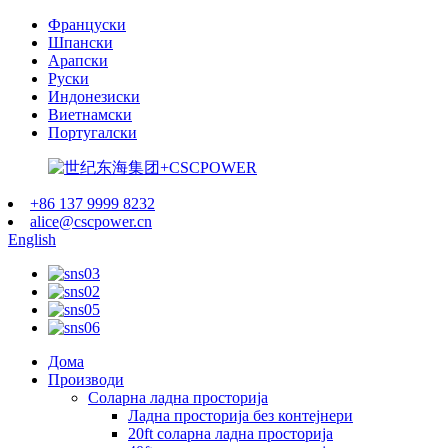
Француски
Шпански
Арапски
Руски
Индонезиски
Виетнамски
Португалски
+86 137 9999 8232
alice@cscpower.cn
English
Дома
Производи
Соларна ладна просторија
Ладна просторија без контејнери
20ft соларна ладна просторија