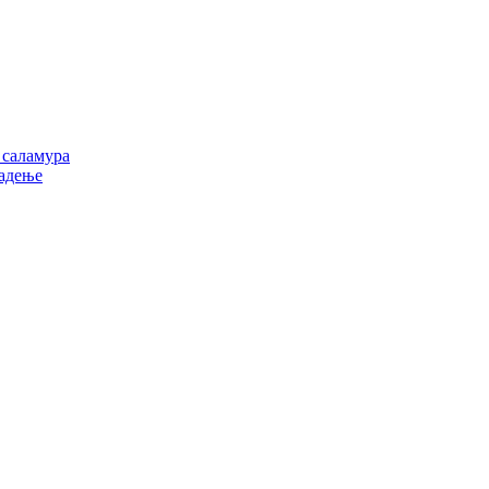
 саламура
ладење