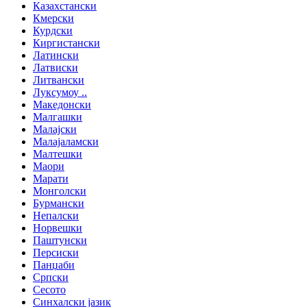
Казахстански
Кмерски
Курдски
Киргистански
Латински
Латвиски
Литвански
Луксумоу ..
Македонски
Малгашки
Малајски
Малајаламски
Малтешки
Маори
Марати
Монголски
Бурмански
Непалски
Норвешки
Паштунски
Персиски
Панџаби
Српски
Сесото
Синхалски јазик