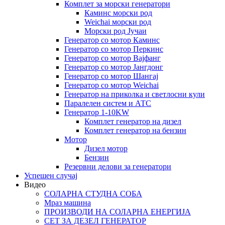
Комплет за морски генератори
Каминс морски род
Weichai морски род
Морски род Јучаи
Генератор со мотор Каминс
Генератор со мотор Перкинс
Генератор со мотор Вајфанг
Генератор со мотор Јангдонг
Генератор со мотор Шангај
Генератор со мотор Weichai
Генератор на приколка и светлосни кули
Паралелен систем и АТС
Генератор 1-10KW
Комплет генератор на дизел
Комплет генератор на бензин
Мотор
Дизел мотор
Бензин
Резервни делови за генератори
Успешен случај
Видео
СОЛАРНА СТУДНА СОБА
Мраз машина
ПРОИЗВОДИ НА СОЛАРНА ЕНЕРГИЈА
СЕТ ЗА ДЕЗЕЛ ГЕНЕРАТОР