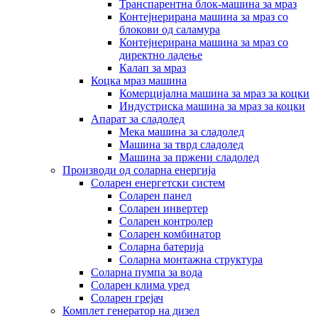
Транспарентна блок-машина за мраз
Контејнерирана машина за мраз со
блокови од саламура
Контејнерирана машина за мраз со
директно ладење
Калап за мраз
Коцка мраз машина
Комерцијална машина за мраз за коцки
Индустриска машина за мраз за коцки
Апарат за сладолед
Мека машина за сладолед
Машина за тврд сладолед
Машина за пржени сладолед
Производи од соларна енергија
Соларен енергетски систем
Соларен панел
Соларен инвертер
Соларен контролер
Соларен комбинатор
Соларна батерија
Соларна монтажна структура
Соларна пумпа за вода
Соларен клима уред
Соларен грејач
Комплет генератор на дизел