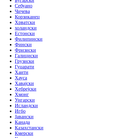
Бугарски
Себуано
Чичева
Корзиканец
Хрватски
холандски
Естонски
Филипински
Фински
Фризиски
Галициски
Грузиски
Гуџарати
Хаити
Хауса
Хавајски
Хебрејски
Хмонг
Унгарски
Исландски
Игбо
Јавански
Канада
Казахстански
Кмерски