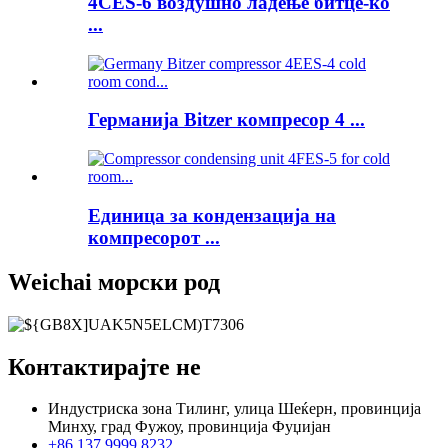
4CES-6 воздушно ладење битце-ко
...
Германија Bitzer компресор 4 ...
Единица за кондензација на
компресорот ...
Weichai морски род
Контактирајте не
Индустриска зона Тилинг, улица Шеќерн, провинција
Минху, град Фужоу, провинција Фуџијан
+86 137 9999 8232