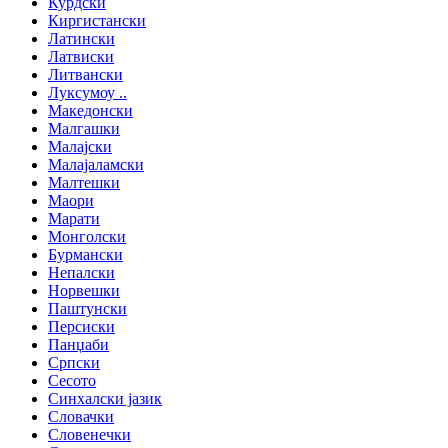
Курдски
Киргистански
Латински
Латвиски
Литвански
Луксумоу ..
Македонски
Малгашки
Малајски
Малајаламски
Малтешки
Маори
Марати
Монголски
Бурмански
Непалски
Норвешки
Паштунски
Персиски
Панџаби
Српски
Сесото
Синхалски јазик
Словачки
Словенечки