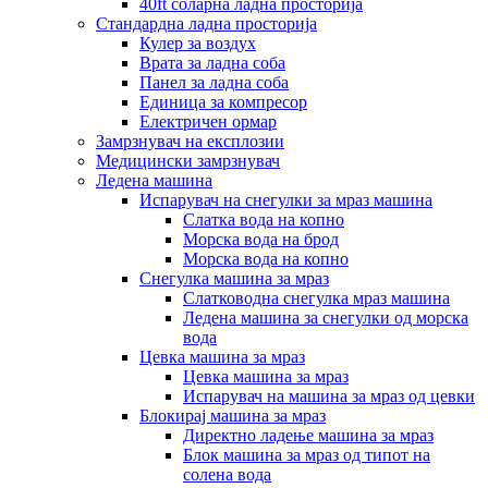
40ft соларна ладна просторија
Стандардна ладна просторија
Кулер за воздух
Врата за ладна соба
Панел за ладна соба
Единица за компресор
Електричен ормар
Замрзнувач на експлозии
Медицински замрзнувач
Ледена машина
Испарувач на снегулки за мраз машина
Слатка вода на копно
Морска вода на брод
Морска вода на копно
Снегулка машина за мраз
Слатководна снегулка мраз машина
Ледена машина за снегулки од морска
вода
Цевка машина за мраз
Цевка машина за мраз
Испарувач на машина за мраз од цевки
Блокирај машина за мраз
Директно ладење машина за мраз
Блок машина за мраз од типот на
солена вода