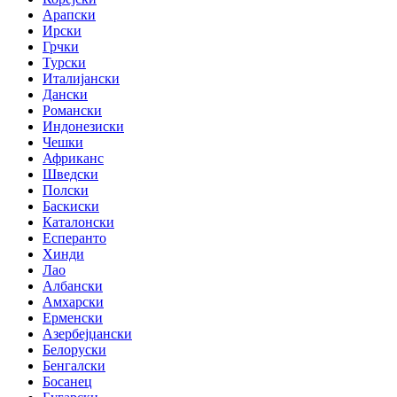
Арапски
Ирски
Грчки
Турски
Италијански
Дански
Романски
Индонезиски
Чешки
Африканс
Шведски
Полски
Баскиски
Каталонски
Есперанто
Хинди
Лао
Албански
Амхарски
Ерменски
Азербејџански
Белоруски
Бенгалски
Босанец