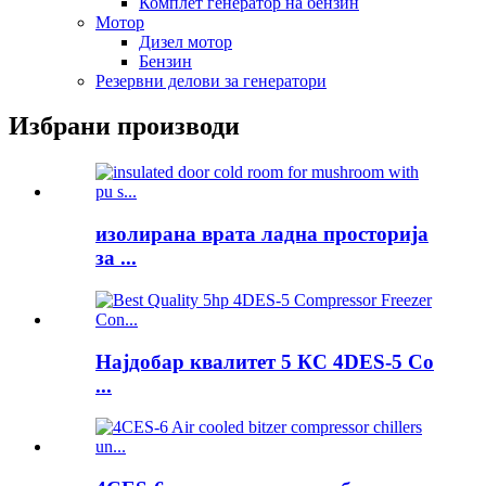
Комплет генератор на бензин
Мотор
Дизел мотор
Бензин
Резервни делови за генератори
Избрани производи
изолирана врата ладна просторија
за ...
Најдобар квалитет 5 КС 4DES-5 Co
...