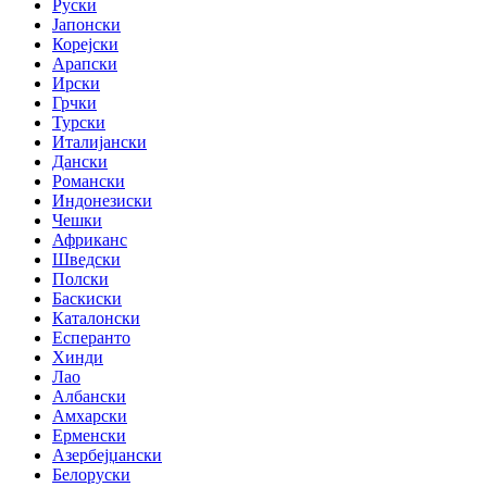
Руски
Јапонски
Корејски
Арапски
Ирски
Грчки
Турски
Италијански
Дански
Романски
Индонезиски
Чешки
Африканс
Шведски
Полски
Баскиски
Каталонски
Есперанто
Хинди
Лао
Албански
Амхарски
Ерменски
Азербејџански
Белоруски