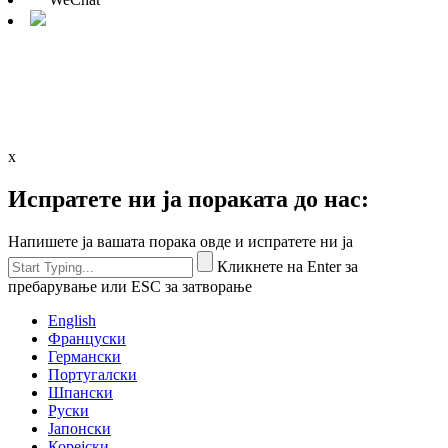
x
Испратете ни ја пораката до нас:
Напишете ја вашата порака овде и испратете ни ја
Кликнете на Enter за
пребарување или ESC за затворање
English
Француски
Германски
Португалски
Шпански
Руски
Јапонски
Корејски