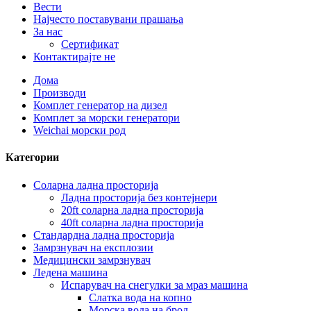
Вести
Најчесто поставувани прашања
За нас
Сертификат
Контактирајте не
Дома
Производи
Комплет генератор на дизел
Комплет за морски генератори
Weichai морски род
Категории
Соларна ладна просторија
Ладна просторија без контејнери
20ft соларна ладна просторија
40ft соларна ладна просторија
Стандардна ладна просторија
Замрзнувач на експлозии
Медицински замрзнувач
Ледена машина
Испарувач на снегулки за мраз машина
Слатка вода на копно
Морска вода на брод