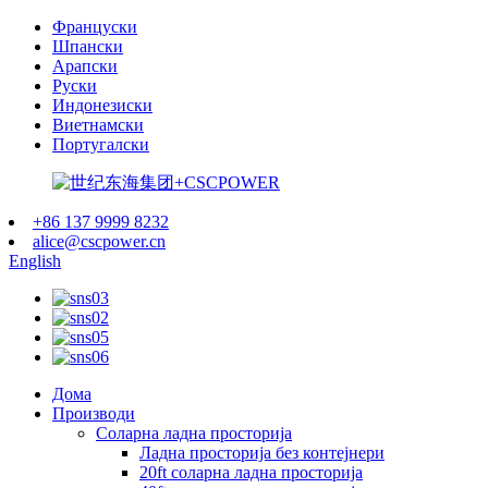
Француски
Шпански
Арапски
Руски
Индонезиски
Виетнамски
Португалски
+86 137 9999 8232
alice@cscpower.cn
English
Дома
Производи
Соларна ладна просторија
Ладна просторија без контејнери
20ft соларна ладна просторија