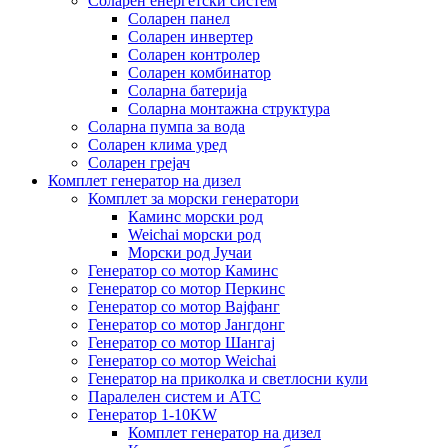
Соларен енергетски систем
Соларен панел
Соларен инвертер
Соларен контролер
Соларен комбинатор
Соларна батерија
Соларна монтажна структура
Соларна пумпа за вода
Соларен клима уред
Соларен грејач
Комплет генератор на дизел
Комплет за морски генератори
Каминс морски род
Weichai морски род
Морски род Јучаи
Генератор со мотор Каминс
Генератор со мотор Перкинс
Генератор со мотор Вајфанг
Генератор со мотор Јангдонг
Генератор со мотор Шангај
Генератор со мотор Weichai
Генератор на приколка и светлосни кули
Паралелен систем и АТС
Генератор 1-10KW
Комплет генератор на дизел