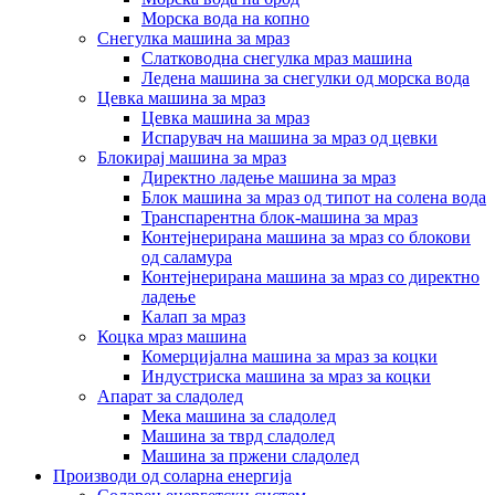
Морска вода на копно
Снегулка машина за мраз
Слатководна снегулка мраз машина
Ледена машина за снегулки од морска вода
Цевка машина за мраз
Цевка машина за мраз
Испарувач на машина за мраз од цевки
Блокирај машина за мраз
Директно ладење машина за мраз
Блок машина за мраз од типот на солена вода
Транспарентна блок-машина за мраз
Контејнерирана машина за мраз со блокови
од саламура
Контејнерирана машина за мраз со директно
ладење
Калап за мраз
Коцка мраз машина
Комерцијална машина за мраз за коцки
Индустриска машина за мраз за коцки
Апарат за сладолед
Мека машина за сладолед
Машина за тврд сладолед
Машина за пржени сладолед
Производи од соларна енергија