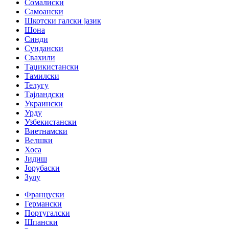
Сомалиски
Самоански
Шкотски галски јазик
Шона
Синди
Сундански
Свахили
Таџикистански
Тамилски
Телугу
Тајландски
Украински
Урду
Узбекистански
Виетнамски
Велшки
Хоса
Јидиш
Јорубаски
Зулу
Француски
Германски
Португалски
Шпански