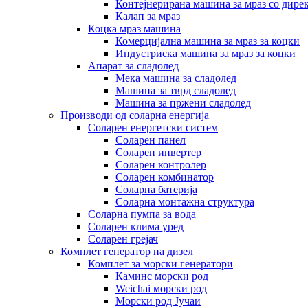
Контејнерирана машина за мраз со дире
Калап за мраз
Коцка мраз машина
Комерцијална машина за мраз за коцки
Индустриска машина за мраз за коцки
Апарат за сладолед
Мека машина за сладолед
Машина за тврд сладолед
Машина за пржени сладолед
Производи од соларна енергија
Соларен енергетски систем
Соларен панел
Соларен инвертер
Соларен контролер
Соларен комбинатор
Соларна батерија
Соларна монтажна структура
Соларна пумпа за вода
Соларен клима уред
Соларен грејач
Комплет генератор на дизел
Комплет за морски генератори
Каминс морски род
Weichai морски род
Морски род Јучаи