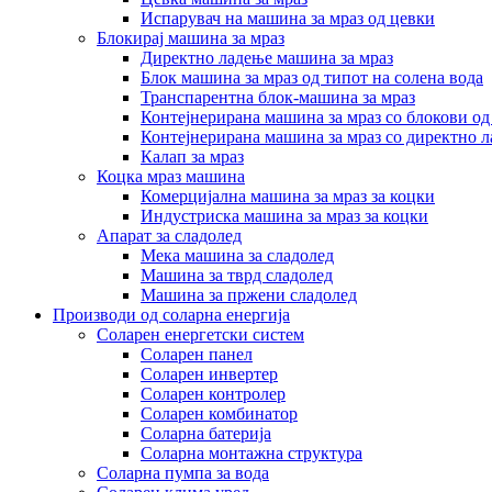
Испарувач на машина за мраз од цевки
Блокирај машина за мраз
Директно ладење машина за мраз
Блок машина за мраз од типот на солена вода
Транспарентна блок-машина за мраз
Контејнерирана машина за мраз со блокови од
Контејнерирана машина за мраз со директно 
Калап за мраз
Коцка мраз машина
Комерцијална машина за мраз за коцки
Индустриска машина за мраз за коцки
Апарат за сладолед
Мека машина за сладолед
Машина за тврд сладолед
Машина за пржени сладолед
Производи од соларна енергија
Соларен енергетски систем
Соларен панел
Соларен инвертер
Соларен контролер
Соларен комбинатор
Соларна батерија
Соларна монтажна структура
Соларна пумпа за вода