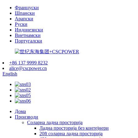
Француски
Шпански
Арапски
Руски
Индонезиски
Виетнамски
Португалски
+86 137 9999 8232
alice@cscpower.cn
English
Дома
Производи
Соларна ладна просторија
Ладна просторија без контејнери
20ft соларна ладна просторија