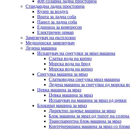
40ft соларна ладна просторија
Стандардна ладна просторија
Кулер за воздух
Врата за ладна соба
Панел за ладна соба
Единица за компресор
Електричен ормар
Замрзнувач на експлозии
Медицински замрзнувач
Ледена машина
Испарувач на снегулки за мраз машина
Слатка вода на копно
Морска вода на брод
Морска вода на копно
Снегулка машина за мраз
Слатководна снегулка мраз машина
Ледена машина за снегулки од морска в
Цевка машина за мраз
Цевка машина за мраз
Испарувач на машина за мраз од цевки
Блокирај машина за мраз
Директно ладење машина за мраз
Блок машина за мраз од типот на солена
Транспарентна блок-машина за мраз
Контејнерирана машина за мраз со блок