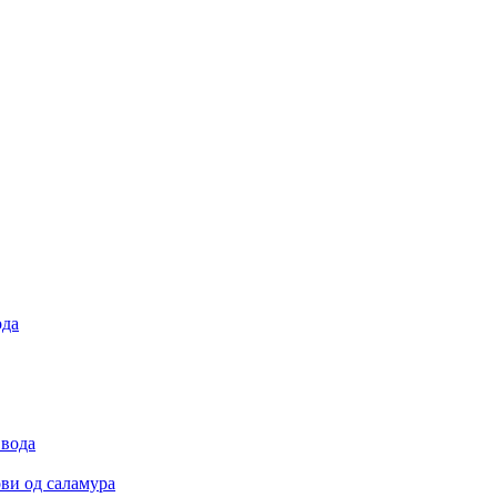
ода
 вода
ови од саламура