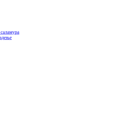
 саламура
ладење