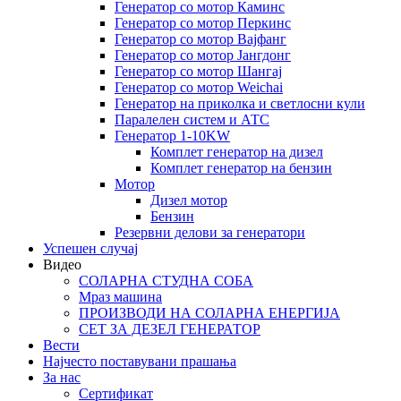
Генератор со мотор Каминс
Генератор со мотор Перкинс
Генератор со мотор Вајфанг
Генератор со мотор Јангдонг
Генератор со мотор Шангај
Генератор со мотор Weichai
Генератор на приколка и светлосни кули
Паралелен систем и АТС
Генератор 1-10KW
Комплет генератор на дизел
Комплет генератор на бензин
Мотор
Дизел мотор
Бензин
Резервни делови за генератори
Успешен случај
Видео
СОЛАРНА СТУДНА СОБА
Мраз машина
ПРОИЗВОДИ НА СОЛАРНА ЕНЕРГИЈА
СЕТ ЗА ДЕЗЕЛ ГЕНЕРАТОР
Вести
Најчесто поставувани прашања
За нас
Сертификат