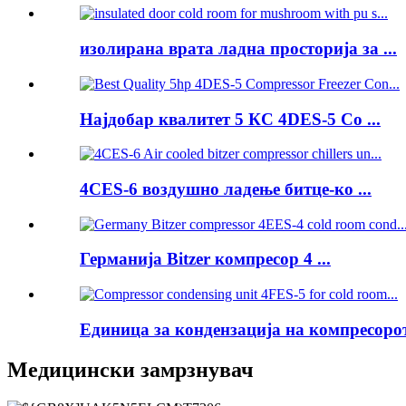
изолирана врата ладна просторија за ...
Најдобар квалитет 5 КС 4DES-5 Co ...
4CES-6 воздушно ладење битце-ко ...
Германија Bitzer компресор 4 ...
Единица за кондензација на компресорот 
Медицински замрзнувач