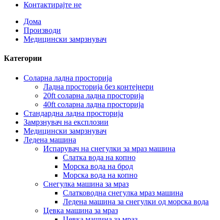
Контактирајте не
Дома
Производи
Медицински замрзнувач
Категории
Соларна ладна просторија
Ладна просторија без контејнери
20ft соларна ладна просторија
40ft соларна ладна просторија
Стандардна ладна просторија
Замрзнувач на експлозии
Медицински замрзнувач
Ледена машина
Испарувач на снегулки за мраз машина
Слатка вода на копно
Морска вода на брод
Морска вода на копно
Снегулка машина за мраз
Слатководна снегулка мраз машина
Ледена машина за снегулки од морска вода
Цевка машина за мраз
Цевка машина за мраз