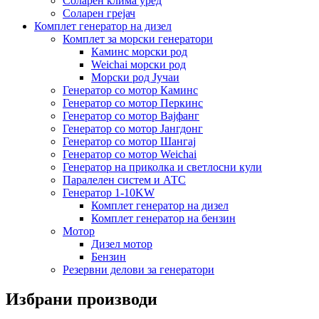
Соларен клима уред
Соларен грејач
Комплет генератор на дизел
Комплет за морски генератори
Каминс морски род
Weichai морски род
Морски род Јучаи
Генератор со мотор Каминс
Генератор со мотор Перкинс
Генератор со мотор Вајфанг
Генератор со мотор Јангдонг
Генератор со мотор Шангај
Генератор со мотор Weichai
Генератор на приколка и светлосни кули
Паралелен систем и АТС
Генератор 1-10KW
Комплет генератор на дизел
Комплет генератор на бензин
Мотор
Дизел мотор
Бензин
Резервни делови за генератори
Избрани производи