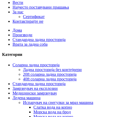
Вести
Најчесто поставувани прашања
За нас
Сертификат
Контактирајте не
Дома
Производи
Стандардна ладна просторија
Врата за ладна соба
Категории
Соларна ладна просторија
Ладна просторија без контејнери
20ft соларна ладна просторија
40ft соларна ладна просторија
Стандардна ладна просторија
Замрзнувач на експлозии
Медицински замрзнувач
Ледена машина
Испарувач на снегулки за мраз машина
Слатка вода на копно
Морска вода на брод
Морска вода на копно