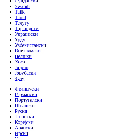
Сундански
Swahili
Tajik
Tamil
Телугу
Тајландски
Украински
Урду
Узбекистански
Виетнамски
Велшки
Хоса
Јидиш
Јорубаски
Зулу
Француски
Германски
Португалски
Шпански
Руски
Јапонски
Корејски
Арапски
Ирски