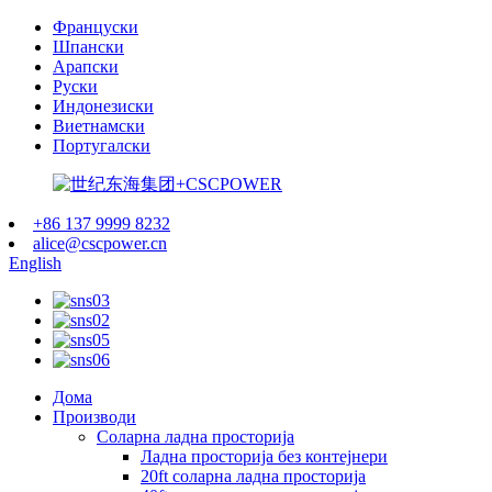
Француски
Шпански
Арапски
Руски
Индонезиски
Виетнамски
Португалски
+86 137 9999 8232
alice@cscpower.cn
English
Дома
Производи
Соларна ладна просторија
Ладна просторија без контејнери
20ft соларна ладна просторија