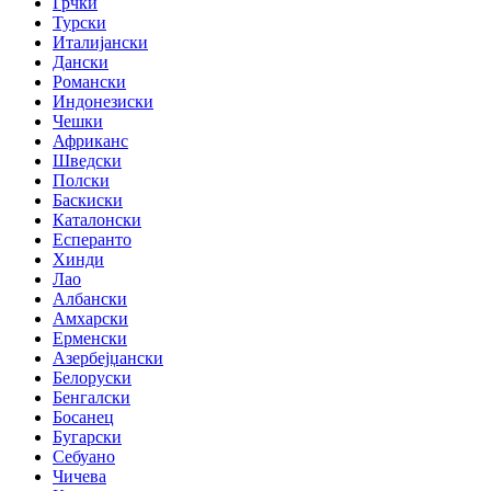
Грчки
Турски
Италијански
Дански
Романски
Индонезиски
Чешки
Африканс
Шведски
Полски
Баскиски
Каталонски
Есперанто
Хинди
Лао
Албански
Амхарски
Ерменски
Азербејџански
Белоруски
Бенгалски
Босанец
Бугарски
Себуано
Чичева