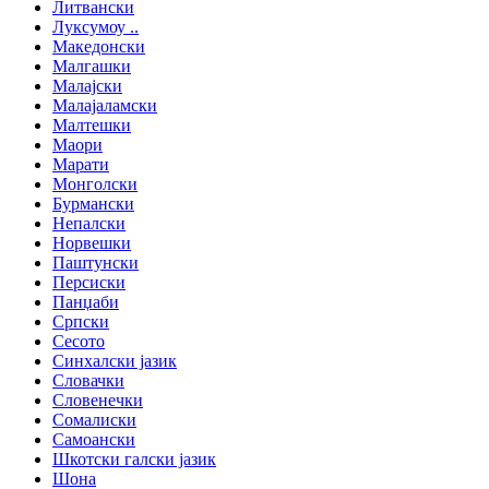
Литвански
Луксумоу ..
Македонски
Малгашки
Малајски
Малајаламски
Малтешки
Маори
Марати
Монголски
Бурмански
Непалски
Норвешки
Паштунски
Персиски
Панџаби
Српски
Сесото
Синхалски јазик
Словачки
Словенечки
Сомалиски
Самоански
Шкотски галски јазик
Шона