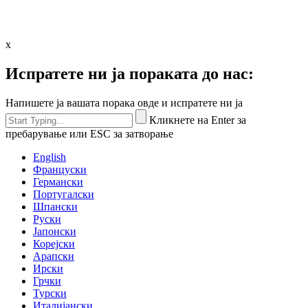
x
Испратете ни ја пораката до нас:
Напишете ја вашата порака овде и испратете ни ја
Кликнете на Enter за
пребарување или ESC за затворање
English
Француски
Германски
Португалски
Шпански
Руски
Јапонски
Корејски
Арапски
Ирски
Грчки
Турски
Италијански