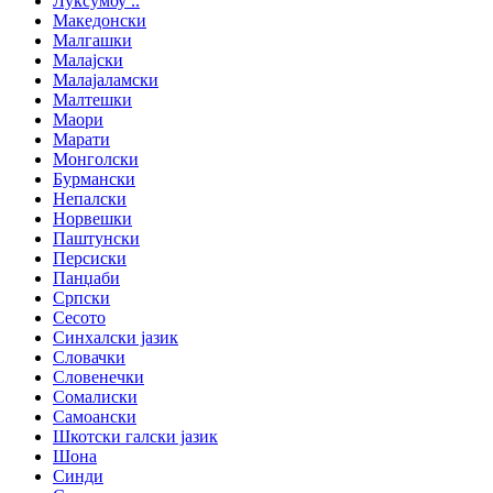
Луксумоу ..
Македонски
Малгашки
Малајски
Малајаламски
Малтешки
Маори
Марати
Монголски
Бурмански
Непалски
Норвешки
Паштунски
Персиски
Панџаби
Српски
Сесото
Синхалски јазик
Словачки
Словенечки
Сомалиски
Самоански
Шкотски галски јазик
Шона
Синди