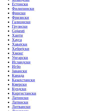
Естонски
Филипински
Фински
Фризиски
Галициски
Грузиски
Gujarati
Хаити
Хауса
Хавајски
Хебрејски
Хмонг
Унгарски
Исландски
Игбо
Јавански
Канада
Казахстански
Кмерски
Курдски
Киргистански
Латински
Латвиски
Литвански