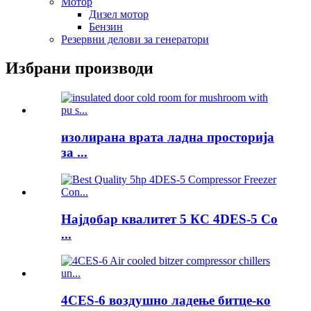
Мотор
Дизел мотор
Бензин
Резервни делови за генератори
Избрани производи
изолирана врата ладна просторија
за ...
Најдобар квалитет 5 КС 4DES-5 Co
...
4CES-6 воздушно ладење битце-ко