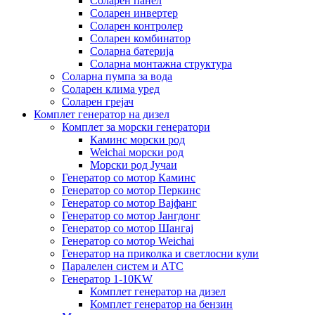
Соларен панел
Соларен инвертер
Соларен контролер
Соларен комбинатор
Соларна батерија
Соларна монтажна структура
Соларна пумпа за вода
Соларен клима уред
Соларен грејач
Комплет генератор на дизел
Комплет за морски генератори
Каминс морски род
Weichai морски род
Морски род Јучаи
Генератор со мотор Каминс
Генератор со мотор Перкинс
Генератор со мотор Вајфанг
Генератор со мотор Јангдонг
Генератор со мотор Шангај
Генератор со мотор Weichai
Генератор на приколка и светлосни кули
Паралелен систем и АТС
Генератор 1-10KW
Комплет генератор на дизел
Комплет генератор на бензин