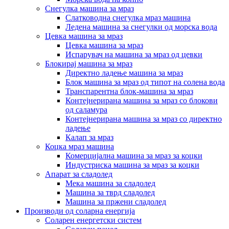
Снегулка машина за мраз
Слатководна снегулка мраз машина
Ледена машина за снегулки од морска вода
Цевка машина за мраз
Цевка машина за мраз
Испарувач на машина за мраз од цевки
Блокирај машина за мраз
Директно ладење машина за мраз
Блок машина за мраз од типот на солена вода
Транспарентна блок-машина за мраз
Контејнерирана машина за мраз со блокови
од саламура
Контејнерирана машина за мраз со директно
ладење
Калап за мраз
Коцка мраз машина
Комерцијална машина за мраз за коцки
Индустриска машина за мраз за коцки
Апарат за сладолед
Мека машина за сладолед
Машина за тврд сладолед
Машина за пржени сладолед
Производи од соларна енергија
Соларен енергетски систем