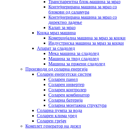
Транспарентна блок-машина за мраз
Контејнерирана машина за мраз со
блокови од саламура
Контејнерирана машина за мраз со
директно ладење
Калап за мраз
Коцка мраз машина
Комерцијална машина за мраз за коцки
Индустриска машина за мраз за коцки
Апарат за сладолед
Мека машина за сладолед
Машина за тврд сладолед
Машина за пржени сладолед
Производи од соларна енергија
Соларен енергетски систем
Соларен панел
Соларен инвертер
Соларен контролер
Соларен комбинатор
Соларна батерија
Соларна монтажна структура
Соларна пумпа за вода
Соларен клима уред
Соларен грејач
Комплет генератор на дизел