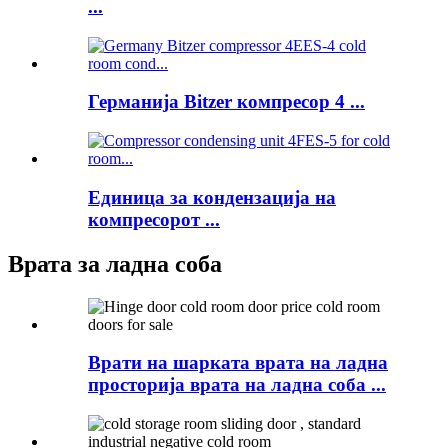
...
Германија Bitzer компресор 4 ...
Единица за кондензација на
компресорот ...
Врата за ладна соба
Врати на шарката врата на ладна
просторија врата на ладна соба ...