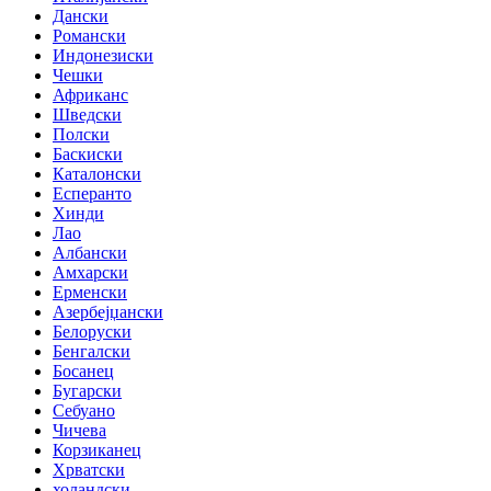
Дански
Романски
Индонезиски
Чешки
Африканс
Шведски
Полски
Баскиски
Каталонски
Есперанто
Хинди
Лао
Албански
Амхарски
Ерменски
Азербејџански
Белоруски
Бенгалски
Босанец
Бугарски
Себуано
Чичева
Корзиканец
Хрватски
холандски