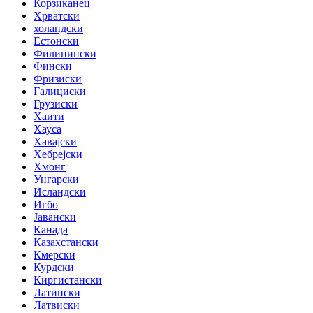
Корзиканец
Хрватски
холандски
Естонски
Филипински
Фински
Фризиски
Галициски
Грузиски
Хаити
Хауса
Хавајски
Хебрејски
Хмонг
Унгарски
Исландски
Игбо
Јавански
Канада
Казахстански
Кмерски
Курдски
Киргистански
Латински
Латвиски