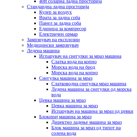
40ft соларна ладна просторија
Стандардна ладна просторија
Кулер за воздух
Врата за ладна соба
Панел за ладна соба
Единица за компресор
Електричен ормар
Замрзнувач на експлозии
Медицински замрзнувач
Ледена машина
Испарувач на снегулки за мраз машина
Слатка вода на копно
Морска вода на брод
Морска вода на копно
Снегулка машина за мраз
Слатководна снегулка мраз машина
Ледена машина за снегулки од морска
вода
Цевка машина за мраз
Цевка машина за мраз
Испарувач на машина за мраз од цевки
Блокирај машина за мраз
Директно ладење машина за мраз
Блок машина за мраз од типот на
солена вода