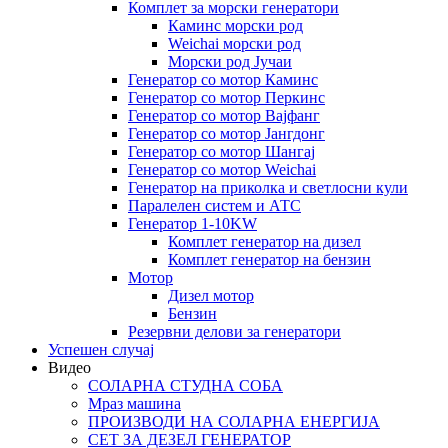
Комплет за морски генератори
Каминс морски род
Weichai морски род
Морски род Јучаи
Генератор со мотор Каминс
Генератор со мотор Перкинс
Генератор со мотор Вајфанг
Генератор со мотор Јангдонг
Генератор со мотор Шангај
Генератор со мотор Weichai
Генератор на приколка и светлосни кули
Паралелен систем и АТС
Генератор 1-10KW
Комплет генератор на дизел
Комплет генератор на бензин
Мотор
Дизел мотор
Бензин
Резервни делови за генератори
Успешен случај
Видео
СОЛАРНА СТУДНА СОБА
Мраз машина
ПРОИЗВОДИ НА СОЛАРНА ЕНЕРГИЈА
СЕТ ЗА ДЕЗЕЛ ГЕНЕРАТОР