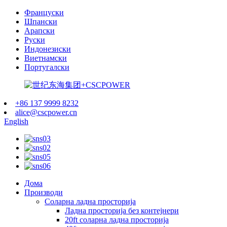
Француски
Шпански
Арапски
Руски
Индонезиски
Виетнамски
Португалски
+86 137 9999 8232
alice@cscpower.cn
English
Дома
Производи
Соларна ладна просторија
Ладна просторија без контејнери
20ft соларна ладна просторија