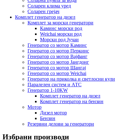
Соларна пумпа за вода
Соларен клима уред
Соларен грејач
Комплет генератор на дизел
Комплет за морски генератори
Каминс морски род
Weichai морски род
Морски род Јучаи
Генератор со мотор Каминс
Генератор со мотор Перкинс
Генератор со мотор Вајфанг
Генератор со мотор Јангдонг
Генератор со мотор Шангај
Генератор со мотор Weichai
Генератор на приколка и светлосни кули
Паралелен систем и АТС
Генератор 1-10KW
Комплет генератор на дизел
Комплет генератор на бензин
Мотор
Дизел мотор
Бензин
Резервни делови за генератори
Избрани производи