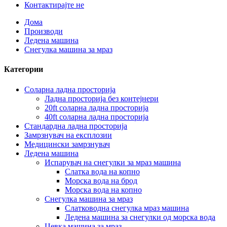
Контактирајте не
Дома
Производи
Ледена машина
Снегулка машина за мраз
Категории
Соларна ладна просторија
Ладна просторија без контејнери
20ft соларна ладна просторија
40ft соларна ладна просторија
Стандардна ладна просторија
Замрзнувач на експлозии
Медицински замрзнувач
Ледена машина
Испарувач на снегулки за мраз машина
Слатка вода на копно
Морска вода на брод
Морска вода на копно
Снегулка машина за мраз
Слатководна снегулка мраз машина
Ледена машина за снегулки од морска вода
Цевка машина за мраз