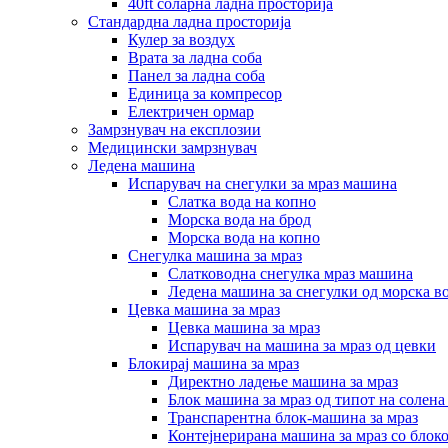
40ft соларна ладна просторија
Стандардна ладна просторија
Кулер за воздух
Врата за ладна соба
Панел за ладна соба
Единица за компресор
Електричен ормар
Замрзнувач на експлозии
Медицински замрзнувач
Ледена машина
Испарувач на снегулки за мраз машина
Слатка вода на копно
Морска вода на брод
Морска вода на копно
Снегулка машина за мраз
Слатководна снегулка мраз машина
Ледена машина за снегулки од морска в
Цевка машина за мраз
Цевка машина за мраз
Испарувач на машина за мраз од цевки
Блокирај машина за мраз
Директно ладење машина за мраз
Блок машина за мраз од типот на солена
Транспарентна блок-машина за мраз
Контејнерирана машина за мраз со блок