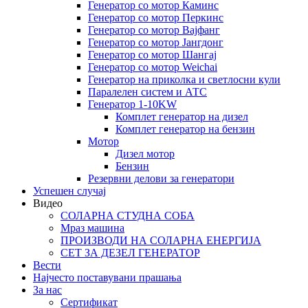
Генератор со мотор Каминс
Генератор со мотор Перкинс
Генератор со мотор Вајфанг
Генератор со мотор Јангдонг
Генератор со мотор Шангај
Генератор со мотор Weichai
Генератор на приколка и светлосни кули
Паралелен систем и АТС
Генератор 1-10KW
Комплет генератор на дизел
Комплет генератор на бензин
Мотор
Дизел мотор
Бензин
Резервни делови за генератори
Успешен случај
Видео
СОЛАРНА СТУДНА СОБА
Мраз машина
ПРОИЗВОДИ НА СОЛАРНА ЕНЕРГИЈА
СЕТ ЗА ДЕЗЕЛ ГЕНЕРАТОР
Вести
Најчесто поставувани прашања
За нас
Сертификат