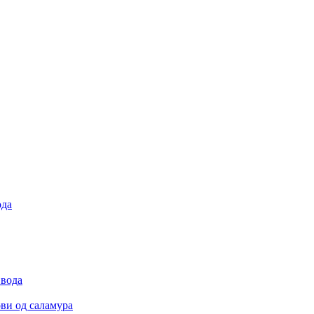
ода
 вода
ови од саламура