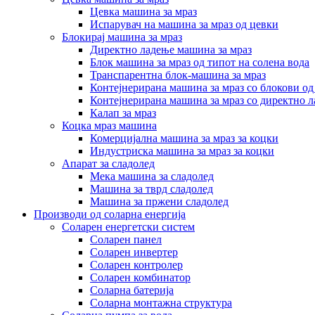
Цевка машина за мраз
Испарувач на машина за мраз од цевки
Блокирај машина за мраз
Директно ладење машина за мраз
Блок машина за мраз од типот на солена вода
Транспарентна блок-машина за мраз
Контејнерирана машина за мраз со блокови од
Контејнерирана машина за мраз со директно 
Калап за мраз
Коцка мраз машина
Комерцијална машина за мраз за коцки
Индустриска машина за мраз за коцки
Апарат за сладолед
Мека машина за сладолед
Машина за тврд сладолед
Машина за пржени сладолед
Производи од соларна енергија
Соларен енергетски систем
Соларен панел
Соларен инвертер
Соларен контролер
Соларен комбинатор
Соларна батерија
Соларна монтажна структура