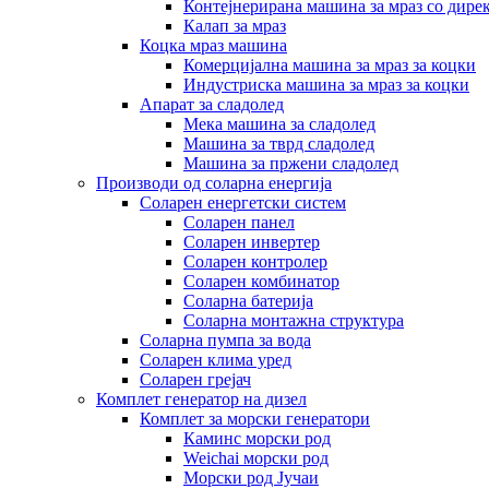
Контејнерирана машина за мраз со дире
Калап за мраз
Коцка мраз машина
Комерцијална машина за мраз за коцки
Индустриска машина за мраз за коцки
Апарат за сладолед
Мека машина за сладолед
Машина за тврд сладолед
Машина за пржени сладолед
Производи од соларна енергија
Соларен енергетски систем
Соларен панел
Соларен инвертер
Соларен контролер
Соларен комбинатор
Соларна батерија
Соларна монтажна структура
Соларна пумпа за вода
Соларен клима уред
Соларен грејач
Комплет генератор на дизел
Комплет за морски генератори
Каминс морски род
Weichai морски род
Морски род Јучаи