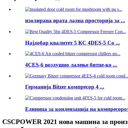
изолирана врата ладна просторија за ...
Најдобар квалитет 5 КС 4DES-5 Co ...
4CES-6 воздушно ладење битце-ко ...
Германија Bitzer компресор 4 ...
Единица за кондензација на компресорот 
CSCPOWER 2021 нова машина за производ