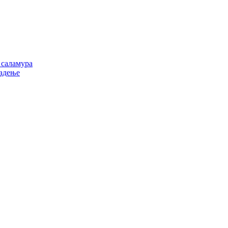
 саламура
ладење